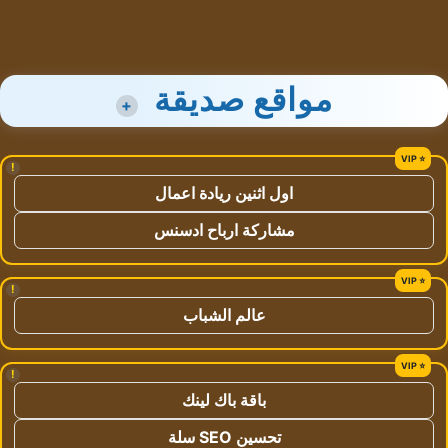
مواقع صديقة
+
!
اول اثنين ريادة اعمال
مشاركة ارباح ادسنس
!
عالم الشباب
!
باقة باك لينك
تحسين SEO سلة