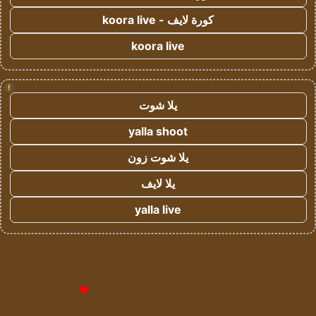
كورة لايف - koora live
koora live
!
يلا شوت
yalla shoot
يلا شوت زون
يلا لايف
yalla live
© حقوق النشر 2026، جميع الحقوق محفوظة لمؤسسة اشراق لتقنية
المعلومات- سجل تجاري رقم 1009094205 |
للإعلانات