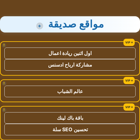
مواقع صديقة
+
!
اول اثنين ريادة اعمال
مشاركة ارباح ادسنس
!
عالم الشباب
!
باقة باك لينك
تحسين SEO سلة