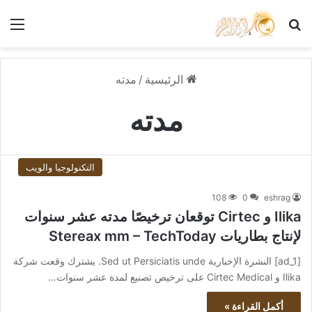
بحث عن
الق
الرئيسية
/
مدته
مدته
التكنولوجيا والويب
108
0
eshrag
Ilika و Cirtec توقعان ترخيصًا مدته عشر سنوات
لإنتاج بطاريات Stereax mm – TechToday
[ad_1] النشرة الإخبارية Sed ut Persiciatis unde. يشترك وقعت شركة
Ilika و Cirtec Medical على ترخيص تصنيع لمدة عشر سنوات…
أكمل القراءة »