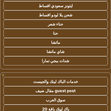
ايتونز سعودي اقساط
شحن يلا لودو اقساط
حناء شعر
حنا
ماتشا
شاي ماتشا
شدات ببجي تمارا
!
خدمات الباك لينك والجيست
guest post مقال ضيف
سوق العرب
باك لينك باقة 20