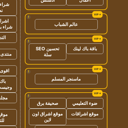
شراء 
نص
!
اشراق
عالم الشباب
شراء با
الت
!
باقة باك لينك
تحسين SEO
منتدى 
سلة
اقوى 
!
ماسنجر المسلم
باك 
وجيست
!
مجلة 
ضوء التعليمي
صحيفة برق
موقع اشراقات
موقع اشراق اون
موقع
لاين
للت