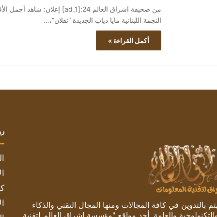
النجمة اللبنانية مايا دياب الجديدة “تقلان”،…
أكمل القراءة »
رو
ال
ال
كم
ال
 بالتدوين في كافة المجالات ومنها المجال التقني والذكاء
والتكنولوجية والعامة. أحد مواقع "مؤسسة اشراق العالم لتقنية