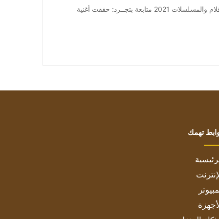
من صحيفة اشراق العالم 24:[ad_1] إعلان: شاهد أجمل الأفلام والمسلسلات 2021 متابعة بتجــرد: حققت أغنية
ابط تهمك
رئيسية
إنترنت
بيوتر
أجهزة