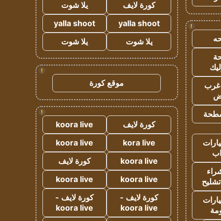
كورة لايف
يلا شوت
yalla shoot
yalla shoot
!
ه
يلا شوت
يلا شوت
ة
ليك
!
موقع كورة
غرب
اض
!
طحة
كورة لايف
koora live
ارات
kora live
koora live
ب
koora live
كورة لايف
راء
koora live
koora live
تشليح
كورة لايف -
كورة لايف -
ارات
koora live
koora live
مة