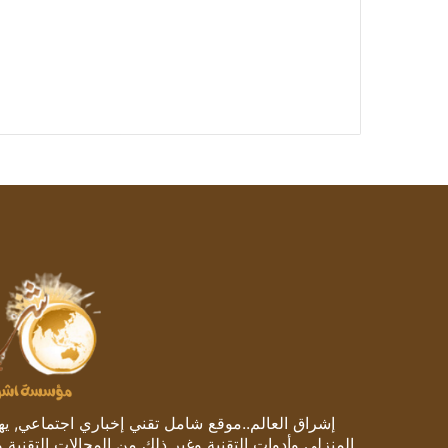
إشراق العالم..موقع شامل تقني إخباري اجتماعي, يهتم
المنزلي وأدوات التقنية وغير ذلك من المجالات التقنية 