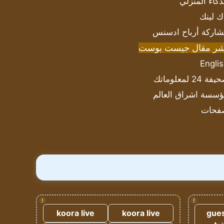
ذكاء المنزلي
ك لينك
اركة أرباح ادسنس
شر مقال جيست بوست
Engli
ة 24 لمعلوماتك
سسة اشراق العالم
فحات
!
!
koora live
koora live
gues
ضيف