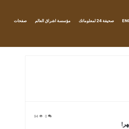
EN
صحيفة 24 لمعلوماتك
مؤسسة اشراق العالم
صفحات
94
0
هر!