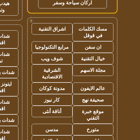
اركان سياحة وسفر
هيدب
وتر
!
مسك الكلمات
اشراق التقنية
في قوقل
شدات
اق
ان سفن
مرابع التكنولوجيا
شدات
خيال التقنية
شوف ويب
تم
مجلة الاسهم
الشرقية
شدات بب
الاقتصادية
ايتونز
عالم الايفون
مدونة كوكان
اق
صحيفة نهج
كار نيوز
شدات
اق
موقع خبرة
أناقة أنثى
التقني
شدات بب
متورخ
مدسن
شدات
اق