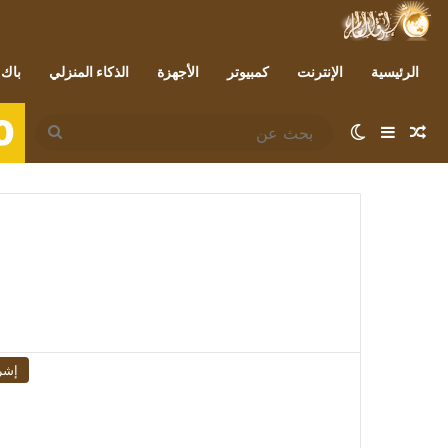
الرئيسية
الإنترنت
كمبيوتر
الأجهزة
الذكاء المنزلي
باك 
0
مقال عشوائي
إضافة عمود جانبي
الوضع المظلم
بحث
عن
إشر