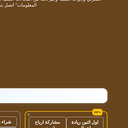
المعلومات" اتصل بنا
!
شراء ب
اول اثنين ريادة
مشاركة ارباح
اعمال
ادسنس