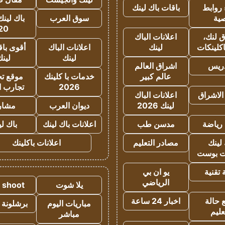
روابط
باقات باك لينك
ية
سوق العرب
باك لينك
20
 لنك،
اعلانات الباك
كلينكات
لينك
اعلانات الباك
أقوى باق
لينك
لين
دريس
اشراق العالم
عالم كبير
خدمات با كلينك
موقع تجا
2026
تجارب ا
الاشراق
اعلانات الباك
لينك 2026
ديوان العرب
مشار
رياضة
مدسن طب
اعلانات باك لينك
باك ل
لينك
مصادر التعليم
اعلانات باكلينك
 بوست
تقنية
يو ان بي
الرياضي
يلا شوت
a shoot
 حالة
اخبار 24 ساعة
مباريات اليوم
برشلونة 
عليم
مباشر