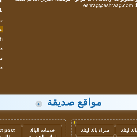
ال
:
eshrag@eshraag.com
با
مش
ن
sh
صحيف
مؤ
ص
مواقع صديقة
+
!
اك لينك
شراء باك لينك
خدمات الباك
t post
لينك والجيست
مقال 