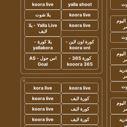
وت
yalla shoot
koora live
koora live
يلا شوت
اليوم
koora live
Yalla Live - يلا
ر
لايف
وت
كورة اون لاين -
يلا كورة -
yallakora
koora onl
اليوم
كورة 365 -
اس جول - AS
ر
Goal
kooora 365
دريد
ر
!
وت
kora live
koora live
كورة لايف
koora live
اليوم
ر
كورة لايف
koora live
دريد
كورة لايف
koora live
ر