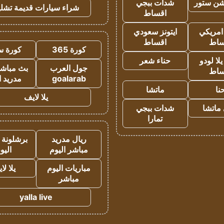
شن ستور
شدات ببجي
شراء سيارات قديمة تشلي
اقساط
 امريكي
ايتونز سعودي
ساط
اقساط
كورة 365
كورة س
ا لودو
حناء شعر
جول العرب
بث مباشر
ساط
goalarab
مدريد ا
نا
ماتشا
يلا لايف
ماتشا
شدات ببجي
تمارا
ريال مدريد
برشلونة 
مباشر اليوم
اليو
مباريات اليوم
يلا لا
مباشر
yalla live