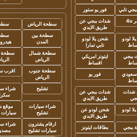
جي تابي
فور يو ستور
4u
شدات ببجي عن
سطحة الرياض
سطح
طريق الايدي
سطحة بين
سطح
ا لودو
شحن يلا لودو
المدن
هيدرو
ساط
تابي تمارا
سطحة شمال
سطحة 
 ببجي
ايتونز امريكي
الرياض
الري
ساط
اقساط
سطحة جنوب
اقرب س
 سعودي
فور يو
الرياض
ساط
تشليح
شراء سي
شدات
شدات ببجي عن
سكرا
جي
طريق الايدي
شراء سيارات
موقع ش
ا لودو
شحن لودو عن
تشليح
سيارات 
طريق الايدي
ارقام يشترون
شراء سي
 ببجي
بطاقات ايتونز
سيارات تشليح
مصدو