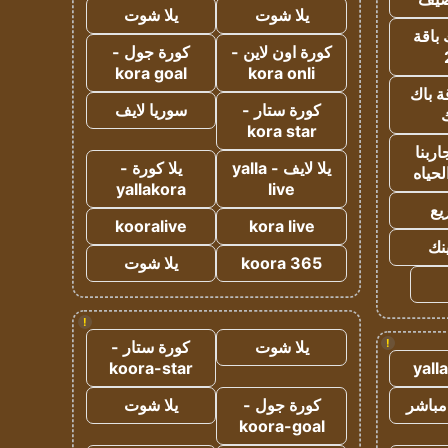
يلا شوت
يلا شوت
 باقة
كورة اون لاين -
كورة جول -
kora goal
kora onli
ة باك
كورة ستار -
سوريا لايف
ك
kora star
ربنا
يلا لايف - yalla
يلا كورة -
لحياه
yallakora
live
يع
kooralive
kora live
ينك
koora 365
يلا شوت
!
!
يلا شوت
كورة ستار -
koora-star
yall
مباشر
كورة جول -
يلا شوت
koora-goal