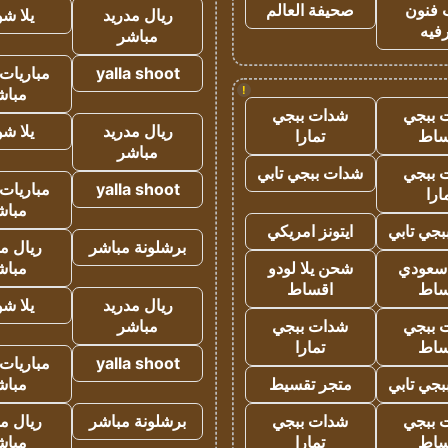
 فنون
صحيفة العالم
ريال مدريد
يلا ش
فيه
مباشر
yalla shoot
مباريات 
!
مباش
 ببجي
شدات ببجي
ريال مدريد
يلا ش
ساط
تمارا
مباشر
 ببجي
شدات ببجي تابي
yalla shoot
مباريات 
ارا
مباش
جي تابي
ايتونز امريكي
برشلونة مباشر
ريال م
 سعودي
شحن يلا لودو
مباش
ساط
اقساط
ريال مدريد
يلا ش
 ببجي
شدات ببجي
مباشر
ساط
تمارا
yalla shoot
مباريات 
جي تابي
متجر تقسيط
مباش
 ببجي
شدات ببجي
برشلونة مباشر
ريال م
ساط
تمارا
مباش