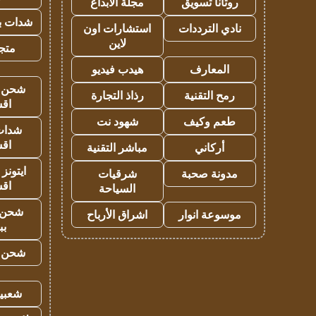
روتانا تسويق
مجلة الابداع
شدات بب
نادي الترددات
استشارات اون
لاين
متجر 
المعارف
هيدب فيديو
شحن يل
رمح التقنية
رذاذ التجارة
اق
طعم وكيف
شهود نت
شدات
اق
أركاني
مباشر التقنية
ايتونز
مدونة صحبة
شرقيات
اق
السياحة
شحن 
موسوعة انوار
اشراق الأرباح
بب
شحن يل
شعبية