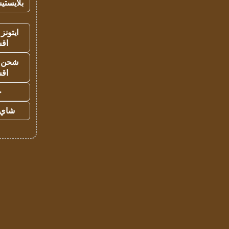
بلايستي
ايتونز
اق
شحن يل
اق
ح
شاي 