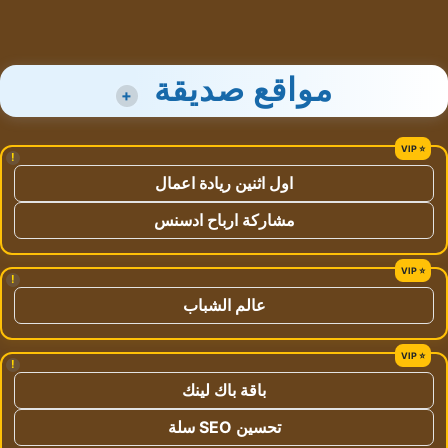
مواقع صديقة
+
!
اول اثنين ريادة اعمال
مشاركة ارباح ادسنس
!
عالم الشباب
!
باقة باك لينك
تحسين SEO سلة