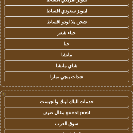
ايتونز سعودي اقساط
شحن يلا لودو اقساط
حناء شعر
حنا
ماتشا
شاي ماتشا
شدات ببجي تمارا
!
خدمات الباك لينك والجيست
guest post مقال ضيف
سوق العرب