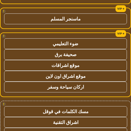
!
ماسنجر المسلم
!
ضوء التعليمي
صحيفة برق
موقع اشراقات
موقع اشراق اون لاين
اركان سياحة وسفر
!
مسك الكلمات في قوقل
اشراق التقنية