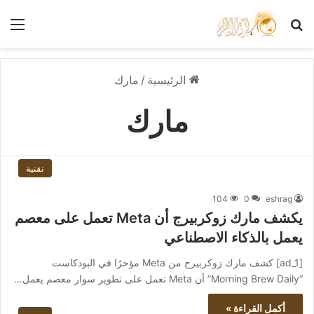
بحث عن
الق
الرئيسية
/
مارك
مارك
تقنية
104
0
eshrag
يكشف مارك زوكربيرج أن Meta تعمل على معصم
يعمل بالذكاء الاصطناعي
[ad_1] كشف مارك زوكربيرج من Meta مؤخرًا في البودكاست
“Morning Brew Daily” أن Meta تعمل على تطوير سوار معصم يعمل…
أكمل القراءة »