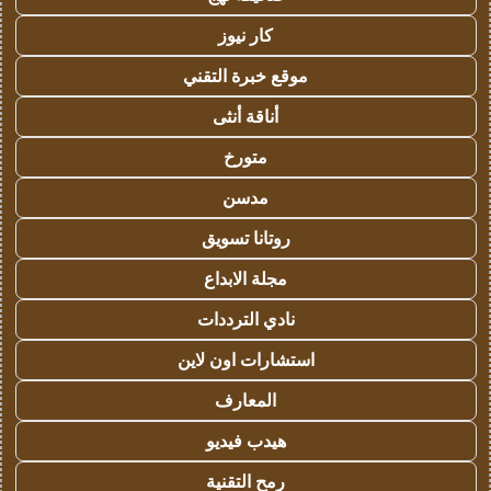
كار نيوز
موقع خبرة التقني
أناقة أنثى
متورخ
مدسن
روتانا تسويق
مجلة الابداع
نادي الترددات
استشارات اون لاين
المعارف
هيدب فيديو
رمح التقنية