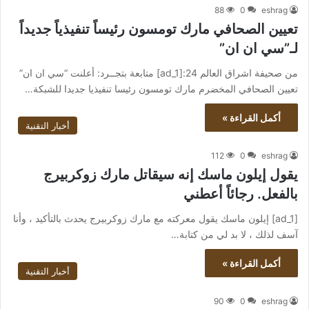
88
0
eshrag
تعيين الصحافي مارك تومسون رئيساً تنفيذياً جديداً
لـ”سي ان ان”
من صحيفة اشراق العالم 24:[ad_1] متابعة بتجــرد: أعلنت “سي ان ان”
تعيين الصحافي المخضرم مارك تومسون رئيسا تنفيذيا جديدا للشبكة…
أكمل القراءة »
أخبار التقنية
112
0
eshrag
يقول إيلون ماسك إنه سيقاتل مارك زوكربيرج
بالفعل. رجائاً أعطني
[ad_1] إيلون ماسك يقول معركته مع مارك زوكربيرج يحدث بالتأكيد ، وأنا
آسف لذلك ، لا بد لي من كتابة…
أكمل القراءة »
أخبار التقنية
90
0
eshrag