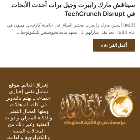
سيناقش مارك رايبرت وجيل برات أحدث الأبحاث
في TechCrunch Disrupt
[ad_1] أسس مارك رايبيرت مختبر الساق في جامعة كارنيجي ميلون في
عام 1980. بعد نقل منازلهم إلى معهد ماساتشوستس للتكنولوجيا…
أكمل القراءة »
إشراق العالم..موقع
شامل تقني إخباري
اجتماعي, يهتم بالتدوين
في كافة المجالات
ومنها المجال التقني
والذكاء المنزلي وأدوات
التقنية وغير ذلك من
المجالات التقنية
والتكنولوجية والعامة.