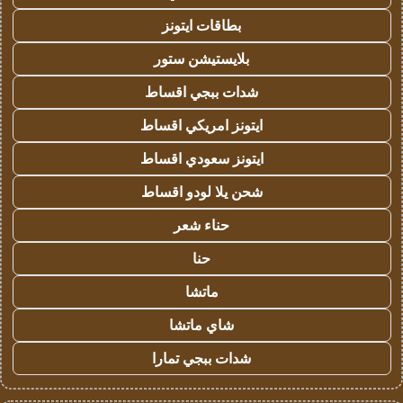
بطاقات ايتونز
بلايستيشن ستور
شدات ببجي اقساط
ايتونز امريكي اقساط
ايتونز سعودي اقساط
شحن يلا لودو اقساط
حناء شعر
حنا
ماتشا
شاي ماتشا
شدات ببجي تمارا