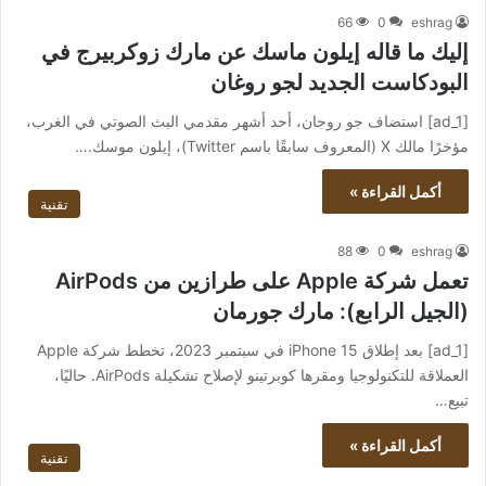
66
0
eshrag
إليك ما قاله إيلون ماسك عن مارك زوكربيرج في
البودكاست الجديد لجو روغان
[ad_1] استضاف جو روجان، أحد أشهر مقدمي البث الصوتي في الغرب،
مؤخرًا مالك X (المعروف سابقًا باسم Twitter)، إيلون موسك.…
أكمل القراءة »
تقنية
88
0
eshrag
تعمل شركة Apple على طرازين من AirPods
(الجيل الرابع): مارك جورمان
[ad_1] بعد إطلاق iPhone 15 في سبتمبر 2023، تخطط شركة Apple
العملاقة للتكنولوجيا ومقرها كوبرتينو لإصلاح تشكيلة AirPods. حاليًا،
تبيع…
أكمل القراءة »
تقنية