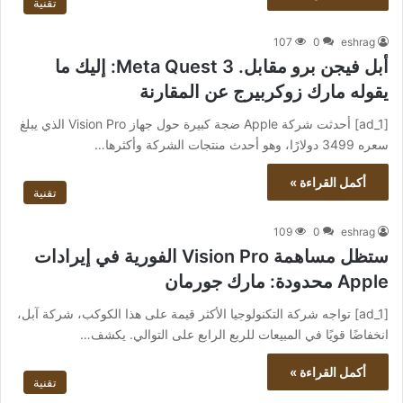
تقنية
107
0
eshrag
أبل فيجن برو مقابل. Meta Quest 3: إليك ما
يقوله مارك زوكربيرج عن المقارنة
[ad_1] أحدثت شركة Apple ضجة كبيرة حول جهاز Vision Pro الذي يبلغ
سعره 3499 دولارًا، وهو أحدث منتجات الشركة وأكثرها…
أكمل القراءة »
تقنية
109
0
eshrag
ستظل مساهمة Vision Pro الفورية في إيرادات
Apple محدودة: مارك جورمان
[ad_1] تواجه شركة التكنولوجيا الأكثر قيمة على هذا الكوكب، شركة آبل،
انخفاضًا قويًا في المبيعات للربع الرابع على التوالي. يكشف…
أكمل القراءة »
تقنية