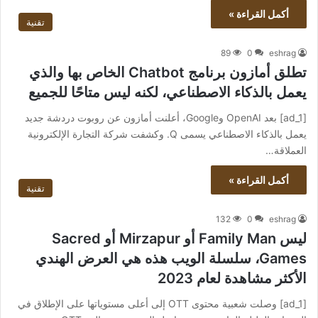
أكمل القراءة »
تقنية
89
0
eshrag
تطلق أمازون برنامج Chatbot الخاص بها والذي
يعمل بالذكاء الاصطناعي، لكنه ليس متاحًا للجميع
[ad_1] بعد OpenAI وGoogle، أعلنت أمازون عن روبوت دردشة جديد
يعمل بالذكاء الاصطناعي يسمى Q. وكشفت شركة التجارة الإلكترونية
العملاقة…
أكمل القراءة »
تقنية
132
0
eshrag
ليس Family Man أو Mirzapur أو Sacred
Games، سلسلة الويب هذه هي العرض الهندي
الأكثر مشاهدة لعام 2023
[ad_1] وصلت شعبية محتوى OTT إلى أعلى مستوياتها على الإطلاق في