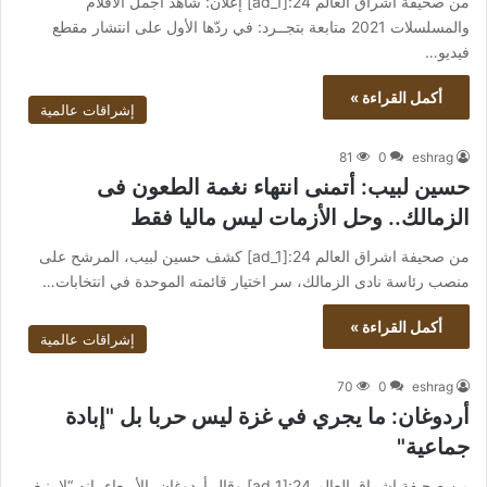
من صحيفة اشراق العالم 24:[ad_1] إعلان: شاهد أجمل الأفلام
والمسلسلات 2021 متابعة بتجــرد: في ردّها الأول على انتشار مقطع
فيديو…
أكمل القراءة »
إشراقات عالمية
81
0
eshrag
حسين لبيب: أتمنى انتهاء نغمة الطعون فى
الزمالك.. وحل الأزمات ليس ماليا فقط
من صحيفة اشراق العالم 24:[ad_1] كشف حسين لبيب، المرشح على
منصب رئاسة نادى الزمالك، سر اختيار قائمته الموحدة في انتخابات…
أكمل القراءة »
إشراقات عالمية
70
0
eshrag
أردوغان: ما يجري في غزة ليس حربا بل "إبادة
جماعية"
من صحيفة اشراق العالم 24:[ad_1] وقال أردوغان، الأربعاء، إنه “لا ينبغي