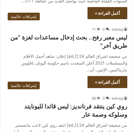
السنوات القليلة الماضية حيث يواصل العديد من عمالقة OTT…
أكمل القراءة »
إشراقات عالمية
71
0
eshrag
ليس معبر رفح.. بحث إدخال مساعدات لغزة "من
طريق آخر"
من صحيفة اشراق العالم 24:[ad_1] إعلان: شاهد أجمل الأفلام
والمسلسلات 2021 أعلن المتحدث باسم حكومة اليونان بافلوس
ماريناكيس، الإثنين، أن…
أكمل القراءة »
إشراقات عالمية
58
0
eshrag
روي كين ينتقد فرنانديز: ليس قائدا لليونايتد
وسلوكه وصمة عار
من صحيفة اشراق العالم 24:[ad_1] انتقد روي كين لاعب مانشستر
يونايتد السابق لاعب الوسط برونو فرنانديز عقب الهزيمة 3-صفر أمام…