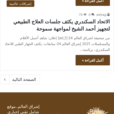
أكمل القراءة »
إشراقات عالمية
70
0
eshrag
الاتحاد السكندري يكثف جلسات العلاج الطبيعي
لتجهيز أحمد الشيخ لمواجهة سموحة
من صحيفة اشراق العالم 24:[ad_1] إعلان: شاهد أجمل الأفلام
والمسلسلات 2021 إشراق العالم 24-متابعات: يكثف الجهاز الطبي للاتحاد
السكندري، برئاسة…
أكمل القراءة »
الصفحة التالية
إشراق العالم..موقع
شامل تقني إخباري