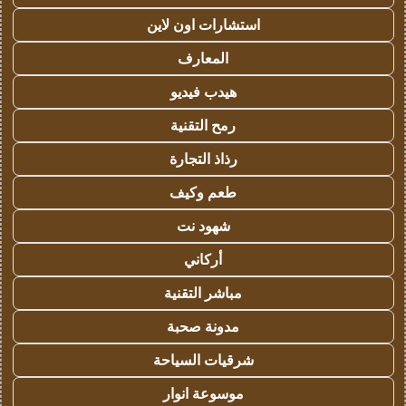
استشارات اون لاين
المعارف
هيدب فيديو
رمح التقنية
رذاذ التجارة
طعم وكيف
شهود نت
أركاني
مباشر التقنية
مدونة صحبة
شرقيات السياحة
موسوعة انوار