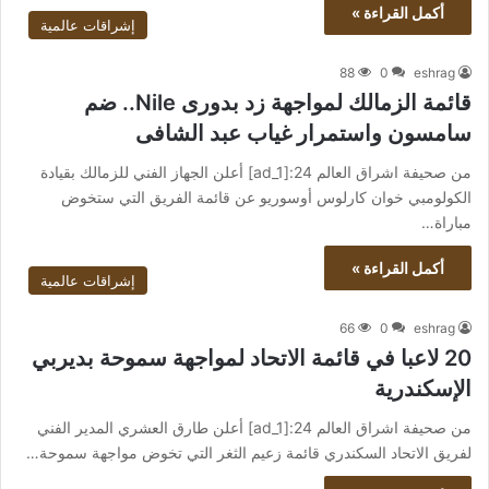
أكمل القراءة »
إشراقات عالمية
88
0
eshrag
قائمة الزمالك لمواجهة زد بدورى Nile.. ضم
سامسون واستمرار غياب عبد الشافى
من صحيفة اشراق العالم 24:[ad_1] أعلن الجهاز الفني للزمالك بقيادة
الكولومبي خوان كارلوس أوسوريو عن قائمة الفريق التي ستخوض
مباراة…
أكمل القراءة »
إشراقات عالمية
66
0
eshrag
20 لاعبا في قائمة الاتحاد لمواجهة سموحة بديربي
الإسكندرية
من صحيفة اشراق العالم 24:[ad_1] أعلن طارق العشري المدير الفني
لفريق الاتحاد السكندري قائمة زعيم الثغر التي تخوض مواجهة سموحة…