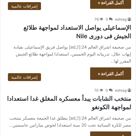
أكمل القراءة »
إشراقات عالمية
76
0
eshrag
الإسماعيلى يواصل الاستعداد لمواجهة طلائع
الجيش فى دورى Nile
من صحيفة اشراق العالم 24:[ad_1] يواصل فريق الإسماعيلى بقيادة
إيهاب جلال، تدريباته اليوم الخميس، استعدادا لمواجهة طلائع الجيش
المقرر لها…
أكمل القراءة »
إشراقات عالمية
70
0
eshrag
منتخب الشابات يبدأ معسكره المغلق غدا استعدادا
لمواجهة الكونغو
من صحيفة اشراق العالم 24:[ad_1] ينطلق غدا الجمعة معسكر منتخب
مصر للكرة النسائية تحت 20 سنة استعدادا لخوض مباراتين حاسمتين…