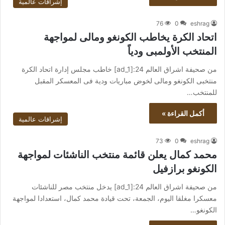
إشراقات عالمية
76
0
eshrag
اتحاد الكرة يخاطب الكونغو ومالى لمواجهة
المنتخب الأولمبى ودياً
من صحيفة اشراق العالم 24:[ad_1] خاطب مجلس إدارة اتحاد الكرة
منتخبى الكونغو ومالى لخوض مباريات ودية فى المعسكر المقبل
للمنتخب…
أكمل القراءة »
إشراقات عالمية
73
0
eshrag
محمد كمال يعلن قائمة منتخب الناشئات لمواجهة
الكونغو برازفيل
من صحيفة اشراق العالم 24:[ad_1] يدخل منتخب مصر للناشئات
معسكرا مغلقا اليوم، الجمعة، تحت قيادة محمد كمال، استعدادا لمواجهة
الكونغو…