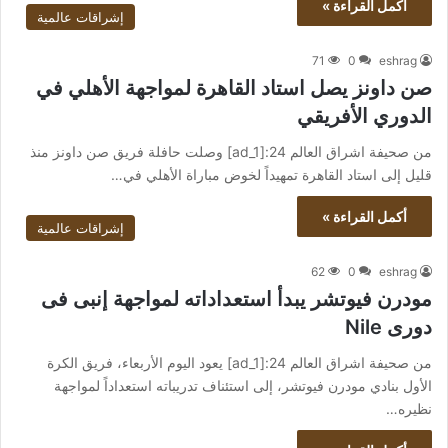
أكمل القراءة »
إشراقات عالمية
71
0
eshrag
صن داونز يصل استاد القاهرة لمواجهة الأهلي في
الدوري الأفريقي
من صحيفة اشراق العالم 24:[ad_1] وصلت حافلة فريق صن داونز منذ
قليل إلى استاد القاهرة تمهيداً لخوض مباراة الأهلي في…
أكمل القراءة »
إشراقات عالمية
62
0
eshrag
مودرن فيوتشر يبدأ استعداداته لمواجهة إنبى فى
دورى Nile
من صحيفة اشراق العالم 24:[ad_1] يعود اليوم الأربعاء، فريق الكرة
الأول بنادي مودرن فيوتشر، إلى استئناف تدريباته استعداداً لمواجهة
نظيره…