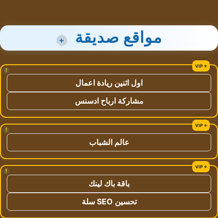
مواقع صديقة
+
!
اول اثنين ريادة اعمال
مشاركة ارباح ادسنس
!
عالم الشباب
!
باقة باك لينك
تحسين SEO سلة