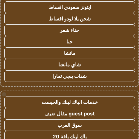
ايتونز سعودي اقساط
شحن يلا لودو اقساط
حناء شعر
حنا
ماتشا
شاي ماتشا
شدات ببجي تمارا
!
خدمات الباك لينك والجيست
guest post مقال ضيف
سوق العرب
باك لينك باقة 20