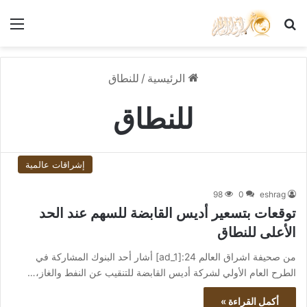
بحث عن
الق
الرئيسية
/
للنطاق
للنطاق
إشراقات عالمية
98
0
eshrag
توقعات بتسعير أديس القابضة للسهم عند الحد
الأعلى للنطاق
من صحيفة اشراق العالم 24:[ad_1] أشار أحد البنوك المشاركة في
الطرح العام الأولي لشركة أديس القابضة للتنقيب عن النفط والغاز،…
أكمل القراءة »