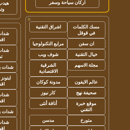
اركان سياحة وسفر
هيدب
وتر
!
مسك الكلمات
اشراق التقنية
في قوقل
شدات
اق
ان سفن
مرابع التكنولوجيا
شدات
خيال التقنية
شوف ويب
تم
مجلة الاسهم
الشرقية
شدات بب
الاقتصادية
ايتونز
عالم الايفون
مدونة كوكان
اق
صحيفة نهج
كار نيوز
شدات
اق
موقع خبرة
أناقة أنثى
التقني
شدات بب
متورخ
مدسن
شدات
اق