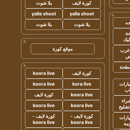
كورة لايف
يلا شوت
yalla shoot
yalla shoot
!
ه
يلا شوت
يلا شوت
ة
ليك
!
موقع كورة
غرب
اض
!
طحة
كورة لايف
koora live
ارات
kora live
koora live
ب
koora live
كورة لايف
راء
koora live
koora live
تشليح
كورة لايف -
كورة لايف -
ارات
koora live
koora live
مة