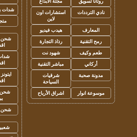
روتانا تسويق
مجلة الابداع
شدات بب
نادي الترددات
استشارات اون
لاين
متجر 
المعارف
هيدب فيديو
شحن يل
رمح التقنية
رذاذ التجارة
اق
طعم وكيف
شهود نت
شدات
اق
أركاني
مباشر التقنية
ايتونز
مدونة صحبة
شرقيات
اق
السياحة
شحن 
موسوعة انوار
اشراق الأرباح
بب
شحن يل
شعبية