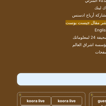
ذكاء المنزلي
ك لينك
اركة أرباح ادسنس
شر مقال جيست بوست
Engli
ة 24 لمعلوماتك
سسة اشراق العالم
فحات
!
!
koora live
koora live
gues
ضيف