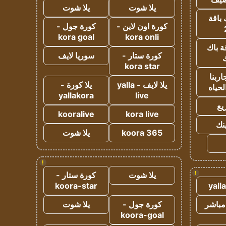
يلا شوت
يلا شوت
 باقة
كورة اون لاين -
كورة جول -
kora goal
kora onli
ة باك
كورة ستار -
سوريا لايف
ك
kora star
ربنا
يلا لايف - yalla
يلا كورة -
لحياه
yallakora
live
يع
kooralive
kora live
ينك
koora 365
يلا شوت
!
!
يلا شوت
كورة ستار -
koora-star
yall
مباشر
كورة جول -
يلا شوت
koora-goal