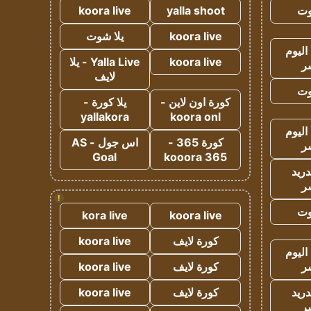
وت
yalla shoot
koora live
koora live
يلا شوت
اليوم
koora live
Yalla Live - يلا
ر
لايف
وت
كورة اون لاين -
يلا كورة -
yallakora
koora onl
اليوم
كورة 365 -
اس جول - AS
ر
Goal
kooora 365
دريد
ر
!
وت
kora live
koora live
كورة لايف
koora live
اليوم
ر
كورة لايف
koora live
دريد
كورة لايف
koora live
ر