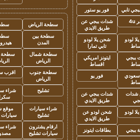
جي تابي
فور يو ستور
4u
شدات ببجي عن
سطحة الرياض
سطح
طريق الايدي
سطحة بين
سطح
ا لودو
شحن يلا لودو
المدن
هيدرو
ساط
تابي تمارا
سطحة شمال
سطحة 
 ببجي
ايتونز امريكي
الرياض
الري
ساط
اقساط
سطحة جنوب
اقرب س
 سعودي
فور يو
الرياض
ساط
تشليح
شراء سي
شدات
شدات ببجي عن
سكرا
جي
طريق الايدي
شراء سيارات
موقع ش
ا لودو
شحن لودو عن
تشليح
سيارات 
طريق الايدي
ارقام يشترون
شراء سي
 ببجي
بطاقات ايتونز
سيارات تشليح
مصدو