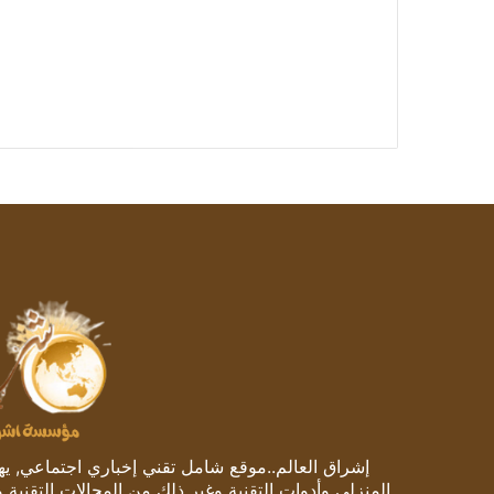
إشراق العالم..موقع شامل تقني إخباري اجتماعي, يهتم
المنزلي وأدوات التقنية وغير ذلك من المجالات التقنية 