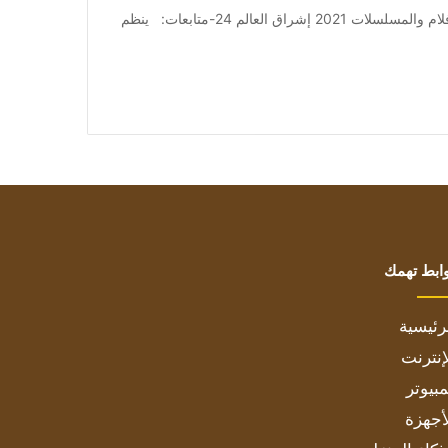
من صحيفة اشراق العالم 24:[ad_1] إعلان: شاهد أجمل الأفلام والمسلسلات 2021 إشراق العالم 24-متابعات: ينظم
ابط تهمك
رئيسية
إنترنت
بيوتر
أجهزة