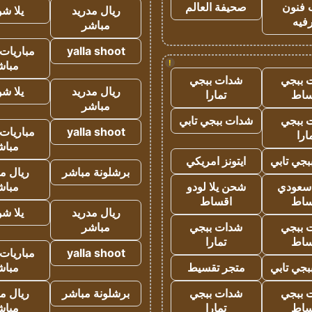
 فنون
صحيفة العالم
ريال مدريد
يلا ش
فيه
مباشر
yalla shoot
مباريات 
!
مباش
 ببجي
شدات ببجي
ريال مدريد
يلا ش
ساط
تمارا
مباشر
 ببجي
شدات ببجي تابي
yalla shoot
مباريات 
ارا
مباش
جي تابي
ايتونز امريكي
برشلونة مباشر
ريال م
 سعودي
شحن يلا لودو
مباش
ساط
اقساط
ريال مدريد
يلا ش
 ببجي
شدات ببجي
مباشر
ساط
تمارا
yalla shoot
مباريات 
جي تابي
متجر تقسيط
مباش
 ببجي
شدات ببجي
برشلونة مباشر
ريال م
ساط
تمارا
مباش