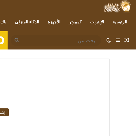
الرئيسية
الإنترنت
كمبيوتر
الأجهزة
الذكاء المنزلي
باك 
0
مقال عشوائي
إضافة عمود جانبي
الوضع المظلم
بحث
عن
إشر