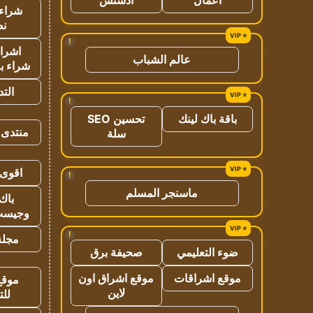
شراء 
نص
!
اشراق
عالم الشباب
شراء با
الت
!
باقة باك لينك
تحسين SEO
منتدى 
سلة
اقوى 
!
ماسنجر المسلم
باك 
وجيست
!
مجلة 
ضوء التعليمي
صحيفة برق
موقع اشراقات
موقع اشراق اون
موقع
لاين
للت