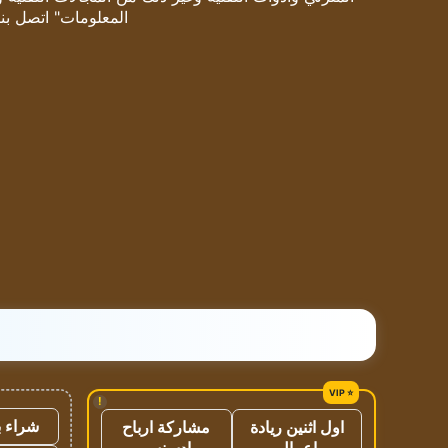
المعلومات" اتصل بنا
!
شراء ب
اول اثنين ريادة
مشاركة ارباح
اعمال
ادسنس