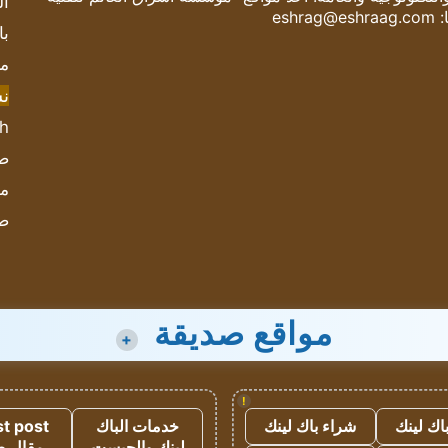
ال
:
eshrag@eshraag.com
با
مش
ن
sh
صحيف
مؤ
ص
مواقع صديقة
+
!
اك لينك
شراء باك لينك
خدمات الباك
t post
لينك والجيست
مقال 