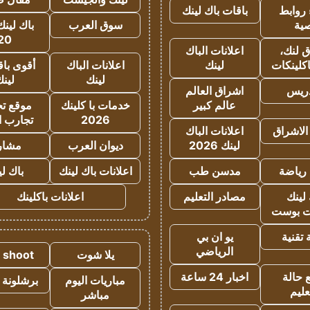
روابط
باقات باك لينك
ية
سوق العرب
باك لينك
20
 لنك،
اعلانات الباك
كلينكات
لينك
اعلانات الباك
أقوى باق
لينك
لين
دريس
اشراق العالم
عالم كبير
خدمات با كلينك
موقع تجا
2026
تجارب ا
الاشراق
اعلانات الباك
لينك 2026
ديوان العرب
مشار
رياضة
مدسن طب
اعلانات باك لينك
باك ل
لينك
مصادر التعليم
اعلانات باكلينك
 بوست
تقنية
يو ان بي
الرياضي
يلا شوت
a shoot
 حالة
اخبار 24 ساعة
مباريات اليوم
برشلونة 
عليم
مباشر