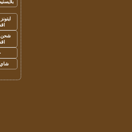
بلايستي
ايتونز
اق
شحن يل
اق
ح
شاي 