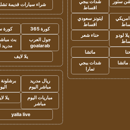
شن ستور
شدات ببجي
شراء سيارات قديمة تشلي
اقساط
 امريكي
ايتونز سعودي
ساط
اقساط
كورة 365
كورة س
ا لودو
حناء شعر
جول العرب
بث مباشر
ساط
goalarab
مدريد ا
نا
ماتشا
يلا لايف
ماتشا
شدات ببجي
تمارا
ريال مدريد
برشلونة 
مباشر اليوم
اليو
مباريات اليوم
يلا لا
مباشر
yalla live