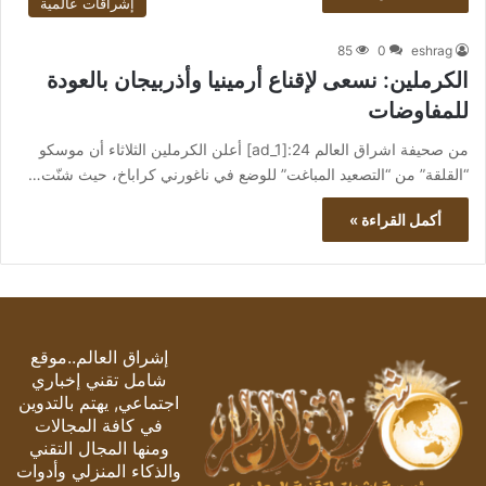
إشراقات عالمية
85
0
eshrag
الكرملين: نسعى لإقناع أرمينيا وأذربيجان بالعودة
للمفاوضات
من صحيفة اشراق العالم 24:[ad_1] أعلن الكرملين الثلاثاء أن موسكو
“القلقة” من “التصعيد المباغت” للوضع في ناغورني كراباخ، حيث شنّت…
أكمل القراءة »
إشراق العالم..موقع
شامل تقني إخباري
اجتماعي, يهتم بالتدوين
في كافة المجالات
ومنها المجال التقني
والذكاء المنزلي وأدوات