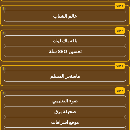
!
عالم الشباب
!
باقة باك لينك
تحسين SEO سلة
!
ماسنجر المسلم
!
ضوء التعليمي
صحيفة برق
موقع اشراقات