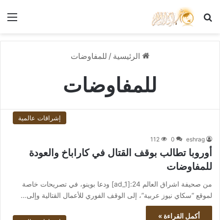
بحث عن
الق
الرئيسية
/
للمفاوضات
للمفاوضات
إشراقات عالمية
112
0
eshrag
أوروبا تطالب بوقف القتال في كاراباخ والعودة
للمفاوضات
من صحيفة اشراق العالم 24:[ad_1] ودعا بوينو، في تصريحات خاصة
لموقع “سكاي نيوز عربية”، إلى الوقف الفوري للأعمال القتالية وإلى…
أكمل القراءة »