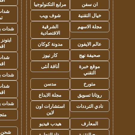
اق
ان سفن
مرابع التكنولوجيا
شدات
خيال التقنية
شوف ويب
تم
مجلة الاسهم
الشرقية
شدات بب
الاقتصادية
ايتونز
عالم الايفون
مدونة كوكان
اق
صحيفة نهج
كار نيوز
شدات
اق
موقع خبرة
أناقة أنثى
التقني
شدات بب
متورخ
مدسن
شدات
اق
روتانا تسويق
مجلة الابداع
شدات بب
نادي الترددات
استشارات اون
لاين
متجر 
المعارف
هيدب فيديو
شحن يل
رمح التقنية
رذاذ التجارة