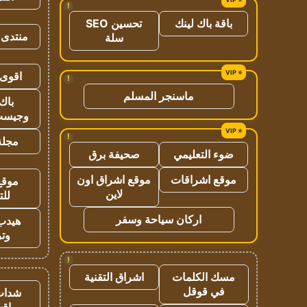
!
باقة باك لينك
تحسين SEO
منتدى 
سلة
اقوى 
!
ماسنجر المسلم
باك 
وجيست
!
مجلة 
ضوء التعليمي
صحيفة برق
موقع اشراقات
موقع اشراق اون
موقع
لاين
للت
اركان سياحة وسفر
هيدب
وتر
!
مسك الكلمات
اشراق التقنية
في قوقل
شدات