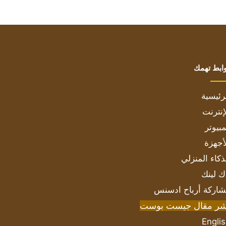
ابط تهمك
رئيسية
إنترنت
بيوتر
أجهزة
ذكاء المنزلي
ك لينك
اركة أرباح ادسنس
شر مقال جيست بوست
Engli