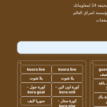
ة 24 لمعلوماتك
سسة اشراق العالم
فحات
!
!
koora live
koora live
gues
ضيف
يلا شوت
يلا شوت
 باقة
كورة اون لاين -
كورة جول -
kora goal
kora onli
ة باك
كورة ستار -
سوريا لايف
ك
kora star