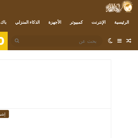
الرئيسية
الإنترنت
كمبيوتر
الأجهزة
الذكاء المنزلي
باك 
0
مقال عشوائي
إضافة عمود جانبي
الوضع المظلم
بحث
عن
إشر