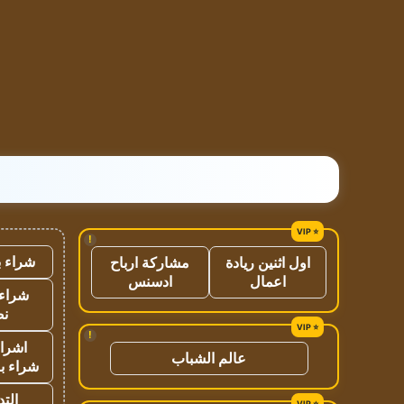
!
شراء ب
اول اثنين ريادة
مشاركة ارباح
اعمال
ادسنس
شراء 
نص
!
اشراق
عالم الشباب
شراء با
الت