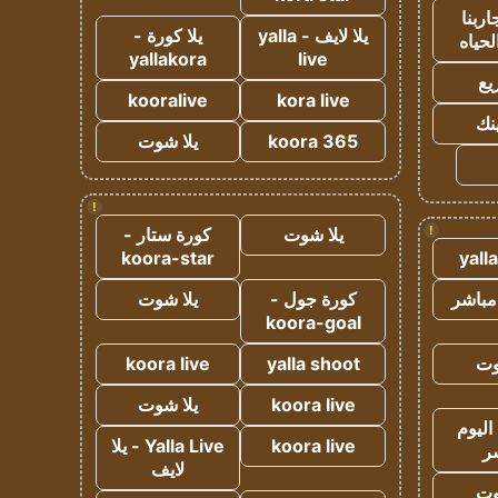
ربنا
يلا لايف - yalla
يلا كورة -
لحياه
yallakora
live
يع
kooralive
kora live
ينك
koora 365
يلا شوت
!
!
يلا شوت
كورة ستار -
koora-star
yall
مباشر
كورة جول -
يلا شوت
koora-goal
وت
yalla shoot
koora live
koora live
يلا شوت
اليوم
koora live
Yalla Live - يلا
ر
لايف
وت