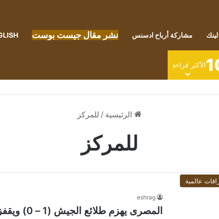
نشر مقال جيست بوست
لينك
مشاركة أرباح ادسنس
GLISH
1
الأكثر قراءة
الرئيسية
/
للمركز
للمركز
اقات عالمية
eshrag
المصرى يهزم طلائع الجيش (1 – 0) ويقفز للمركز الثاني فى ترتيب الدورى