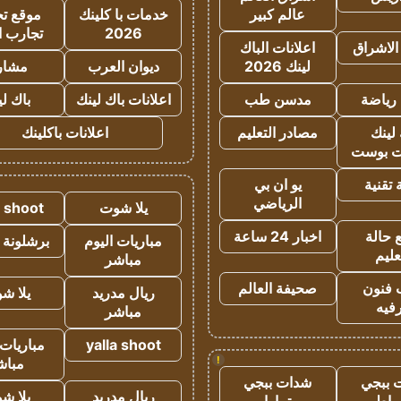
عالم كبير
خدمات با كلينك
موقع تجا
2026
تجارب ا
الاشراق
اعلانات الباك
لينك 2026
ديوان العرب
مشار
رياضة
مدسن طب
اعلانات باك لينك
باك ل
لينك
مصادر التعليم
اعلانات باكلينك
 بوست
تقنية
يو ان بي
الرياضي
يلا شوت
a shoot
 حالة
اخبار 24 ساعة
مباريات اليوم
برشلونة 
عليم
مباشر
 فنون
صحيفة العالم
ريال مدريد
يلا ش
فيه
مباشر
yalla shoot
مباريات 
!
مباش
 ببجي
شدات ببجي
ريال مدريد
يلا ش