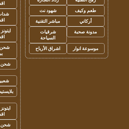
اق
طعم وكيف
شهود نت
شدات
اق
أركاني
مباشر التقنية
ايتونز
مدونة صحبة
شرقيات
اق
السياحة
شحن 
موسوعة انوار
اشراق الأرباح
بب
شحن يل
شعبية
بلايستي
ايتونز
اق
شحن يل