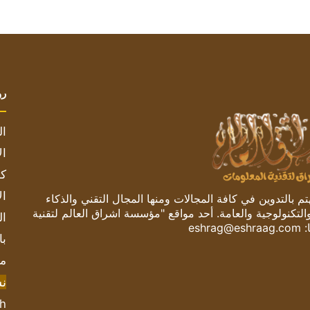
رو
ال
ال
كم
ال
 بالتدوين في كافة المجالات ومنها المجال التقني والذكاء
والتكنولوجية والعامة. أحد مواقع "مؤسسة اشراق العالم لتقنية
ال
:
eshrag@eshraag.com
با
مش
ن
sh