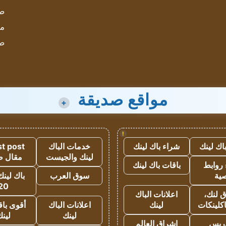
صحيف
مؤ
ص
مواقع صديقة
+
!
اك لينك
شراء باك لينك
خدمات الباك
t post
لينك والجيست
مقال 
روابط
باقات باك لينك
ية
سوق العرب
باك لينك
20
 لنك،
اعلانات الباك
كلينكات
لينك
اعلانات الباك
أقوى باق
لينك
لين
دريس
اشراق العالم