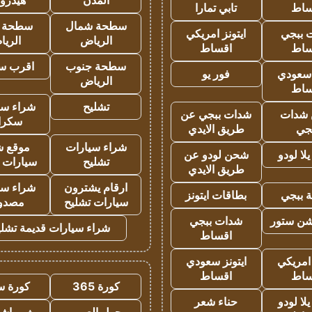
المدن
هيدرو
ساط
تابي تمارا
سطحة شمال
سطحة 
 ببجي
ايتونز امريكي
الرياض
الري
ساط
اقساط
سطحة جنوب
اقرب س
 سعودي
فور يو
الرياض
ساط
تشليح
شراء سي
شدات
شدات ببجي عن
سكرا
جي
طريق الايدي
شراء سيارات
موقع ش
ا لودو
شحن لودو عن
تشليح
سيارات 
طريق الايدي
ارقام يشترون
شراء سي
 ببجي
بطاقات ايتونز
سيارات تشليح
مصدو
شن ستور
شدات ببجي
شراء سيارات قديمة تشلي
اقساط
 امريكي
ايتونز سعودي
ساط
اقساط
كورة 365
كورة س
ا لودو
حناء شعر