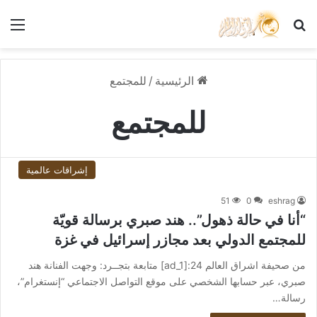
بحث عن
الق
الرئيسية
/
للمجتمع
للمجتمع
إشراقات عالمية
51
0
eshrag
“أنا في حالة ذهول”.. هند صبري برسالة قويّة
للمجتمع الدولي بعد مجازر إسرائيل في غزة
من صحيفة اشراق العالم 24:[ad_1] متابعة بتجــرد: وجهت الفنانة هند
صبري، عبر حسابها الشخصي على موقع التواصل الاجتماعي “إنستغرام”،
رسالة…