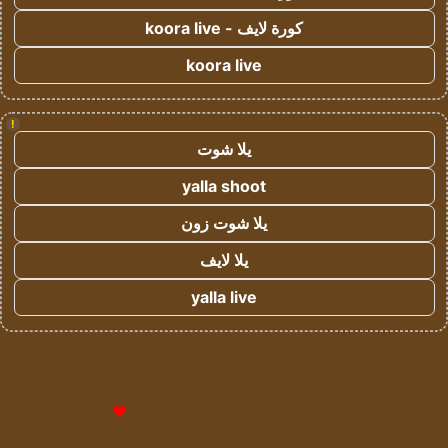
كورة لايف - koora live
koora live
!
يلا شوت
yalla shoot
يلا شوت زون
يلا لايف
yalla live
© حقوق النشر 2026، جميع الحقوق محفوظة لمؤسسة اشراق لتقنية
المعلومات- سجل تجاري رقم 1009094205 |
للإعلانات