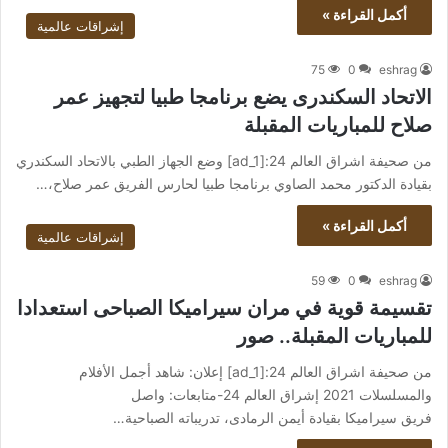
أكمل القراءة »
إشراقات عالمية
75
0
eshrag
الاتحاد السكندرى يضع برنامجا طبيا لتجهيز عمر
صلاح للمباريات المقبلة
من صحيفة اشراق العالم 24:[ad_1] وضع الجهاز الطبي بالاتحاد السكندري
بقيادة الدكتور محمد الصاوي برنامجا طبيا لحارس الفريق عمر صلاح،…
أكمل القراءة »
إشراقات عالمية
59
0
eshrag
تقسيمة قوية في مران سيراميكا الصباحى استعدادا
للمباريات المقبلة.. صور
من صحيفة اشراق العالم 24:[ad_1] إعلان: شاهد أجمل الأفلام
والمسلسلات 2021 إشراق العالم 24-متابعات: واصل
فريق سيراميكا بقيادة أيمن الرمادى، تدريباته الصباحية…