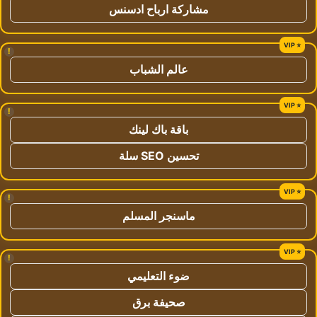
مشاركة ارباح ادسنس
!
عالم الشباب
!
باقة باك لينك
تحسين SEO سلة
!
ماسنجر المسلم
!
ضوء التعليمي
صحيفة برق