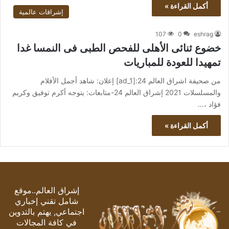
أكمل القراءة »
إشراقات عالمية
107
0
eshrag
خضوع ثنائى الأهلى للفحص الطبى فى النمسا غدا
تمهيدا للعودة للمباريات
من صحيفة اشراق العالم 24:[ad_1] إعلان: شاهد أجمل الأفلام
والمسلسلات 2021 إشراق العالم 24-متابعات: يتوجه أكرم توفيق وكريم
فؤاد ،…
أكمل القراءة »
إشراق العالم..موقع
شامل تقني إخباري
اجتماعي, يهتم بالتدوين
في كافة المجالات