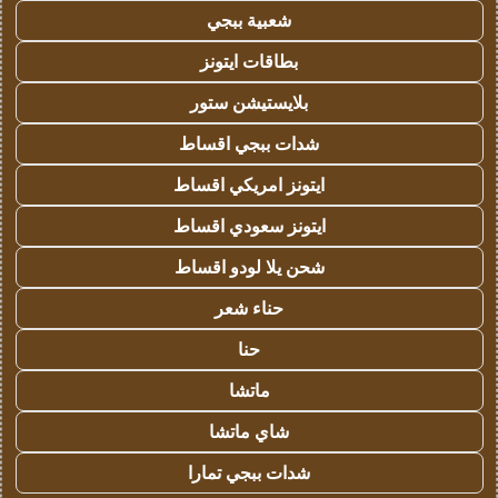
شعبية ببجي
بطاقات ايتونز
بلايستيشن ستور
شدات ببجي اقساط
ايتونز امريكي اقساط
ايتونز سعودي اقساط
شحن يلا لودو اقساط
حناء شعر
حنا
ماتشا
شاي ماتشا
شدات ببجي تمارا