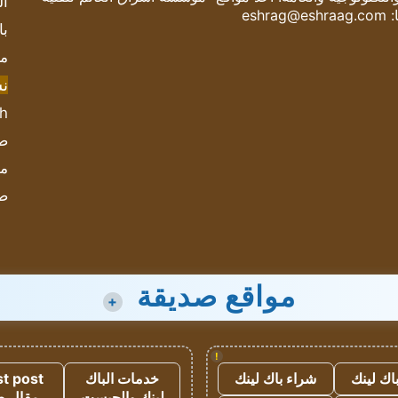
ال
:
eshrag@eshraag.com
با
مش
ن
sh
صحيف
مؤ
ص
مواقع صديقة
+
!
اك لينك
شراء باك لينك
خدمات الباك
t post
لينك والجيست
مقال 