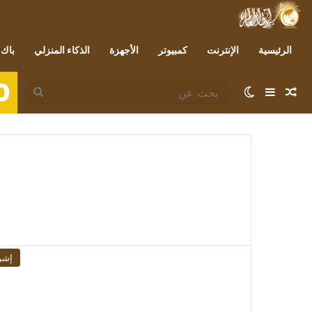
الرئيسية
الإنترنت
كمبيوتر
الأجهزة
الذكاء المنزلي
باك 
0
مقال عشوائي
إضافة عمود جانبي
الوضع المظلم
بحث
عن
إشر