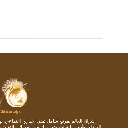
إشراق العالم..موقع شامل تقني إخباري اجتماعي, يهتم
المنزلي وأدوات التقنية وغير ذلك من المجالات التقنية 