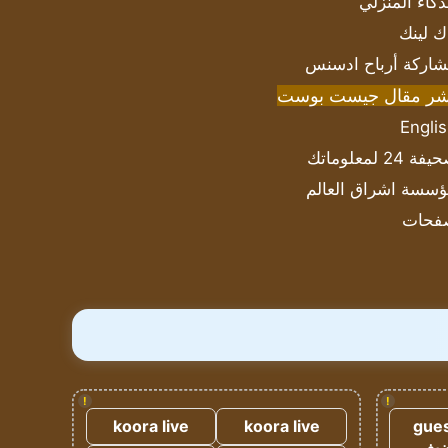
ذكاء المنزلي
ك لينك
اركة أرباح ادسنس
شر مقال جيست بوست
Engli
ة 24 لمعلوماتك
سسة اشراق العالم
فحات
!
!
koora live
koora live
gues
ضيف