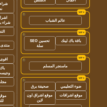
شراء 
نص
!
اشراق
عالم الشباب
شراء با
الت
!
باقة باك لينك
تحسين SEO
منتدى 
سلة
اقوى 
!
ماسنجر المسلم
باك 
وجيست
!
مجلة 
ضوء التعليمي
صحيفة برق
موقع اشراقات
موقع اشراق اون
موقع
لاين
للت