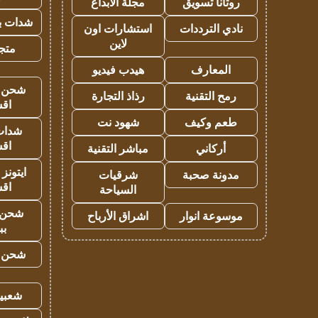
روتانا تسويق
مجلة الابداع
شدات بب
نادي الترددات
استشارات اون
لاين
متجر 
المعارف
هيدب فيديو
شحن يل
رمح التقنية
رذاذ التجارة
اق
طعم وكيف
شهود نت
شدات
اق
أركاني
مباشر التقنية
ايتونز
مدونة صحبة
شرقيات
اق
السياحة
شحن 
موسوعة انوار
اشراق الأرباح
بب
شحن يل
شعبية