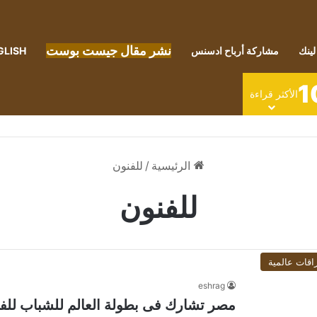
نشر مقال جيست بوست
لينك
مشاركة أرباح ادسنس
GLISH
1
الأكثر قراءة
الرئيسية
/
للفنون
للفنون
اقات عالمية
eshrag
مصر تشارك فى بطولة العالم للشباب للفنون القتال