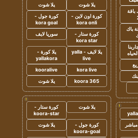
يلا شوت
يلا شوت
 باقة
كورة اون لاين -
كورة جول -
kora goal
kora onli
ة باك
كورة ستار -
سوريا لايف
ك
kora star
ربنا
يلا لايف - yalla
يلا كورة -
لحياه
yallakora
live
يع
kooralive
kora live
ينك
koora 365
يلا شوت
!
!
يلا شوت
كورة ستار -
koora-star
yall
مباشر
كورة جول -
يلا شوت
koora-goal