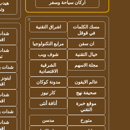
اركان سياحة وسفر
هيدب
وتر
!
مسك الكلمات
اشراق التقنية
في قوقل
شدات
اق
ان سفن
مرابع التكنولوجيا
شدات
خيال التقنية
شوف ويب
تم
مجلة الاسهم
الشرقية
شدات بب
الاقتصادية
ايتونز
عالم الايفون
مدونة كوكان
اق
صحيفة نهج
كار نيوز
شدات
اق
موقع خبرة
أناقة أنثى
التقني
شدات بب
متورخ
مدسن
شدات
اق