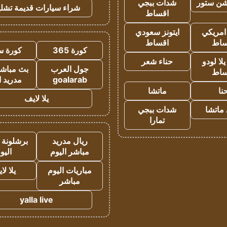
شن ستور
شدات ببجي
شراء سيارات قديمة تشلي
اقساط
 امريكي
ايتونز سعودي
ساط
اقساط
كورة 365
كورة س
ا لودو
حناء شعر
جول العرب
بث مباشر
ساط
goalarab
مدريد ا
نا
ماتشا
يلا لايف
ماتشا
شدات ببجي
تمارا
ريال مدريد
برشلونة 
مباشر اليوم
اليو
مباريات اليوم
يلا لا
مباشر
yalla live