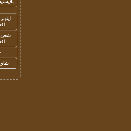
بلايستي
ايتونز
اق
شحن يل
اق
ح
شاي 