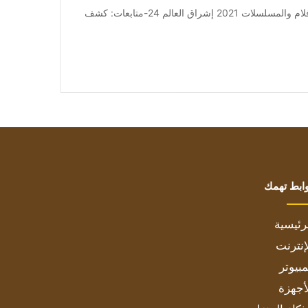
من صحيفة اشراق العالم 24:[ad_1] إعلان: شاهد أجمل الأفلام والمسلسلات 2021 إشراق العالم 24-متابعات: كشف
ابط تهمك
رئيسية
إنترنت
بيوتر
أجهزة