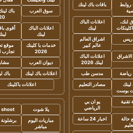
روابط
باقات باك لينك
ية
سوق العرب
باك لينك
20
 لنك،
اعلانات الباك
كلينكات
لينك
اعلانات الباك
أقوى باق
لينك
لين
دريس
اشراق العالم
عالم كبير
خدمات با كلينك
موقع تجا
2026
تجارب ا
الاشراق
اعلانات الباك
لينك 2026
ديوان العرب
مشار
رياضة
مدسن طب
اعلانات باك لينك
باك ل
لينك
مصادر التعليم
اعلانات باكلينك
 بوست
تقنية
يو ان بي
الرياضي
يلا شوت
a shoot
 حالة
اخبار 24 ساعة
مباريات اليوم
برشلونة 
عليم
مباشر