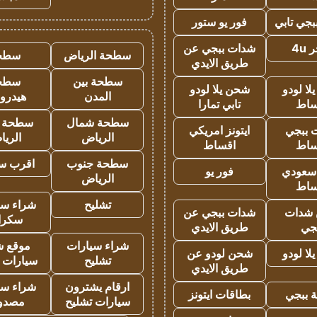
جي تابي
فور يو ستور
4u
شدات ببجي عن
سطحة الرياض
سطح
طريق الايدي
سطحة بين
سطح
ا لودو
شحن يلا لودو
المدن
هيدرو
ساط
تابي تمارا
سطحة شمال
سطحة 
 ببجي
ايتونز امريكي
الرياض
الري
ساط
اقساط
سطحة جنوب
اقرب س
 سعودي
فور يو
الرياض
ساط
تشليح
شراء سي
شدات
شدات ببجي عن
سكرا
جي
طريق الايدي
شراء سيارات
موقع ش
ا لودو
شحن لودو عن
تشليح
سيارات 
طريق الايدي
ارقام يشترون
شراء سي
 ببجي
بطاقات ايتونز
سيارات تشليح
مصدو