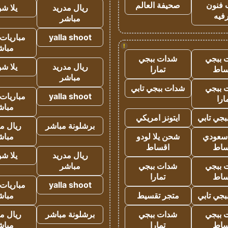
 فنون
صحيفة العالم
ريال مدريد
يلا ش
فيه
مباشر
yalla shoot
مباريات 
!
مباش
 ببجي
شدات ببجي
ريال مدريد
يلا ش
ساط
تمارا
مباشر
 ببجي
شدات ببجي تابي
yalla shoot
مباريات 
ارا
مباش
جي تابي
ايتونز امريكي
برشلونة مباشر
ريال م
 سعودي
شحن يلا لودو
مباش
ساط
اقساط
ريال مدريد
يلا ش
 ببجي
شدات ببجي
مباشر
ساط
تمارا
yalla shoot
مباريات 
جي تابي
متجر تقسيط
مباش
 ببجي
شدات ببجي
برشلونة مباشر
ريال م
ساط
تمارا
مباش