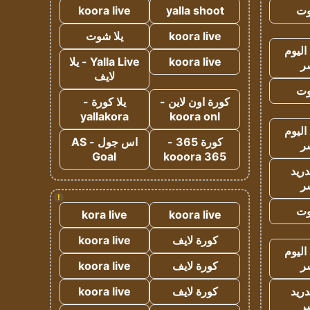
وت
yalla shoot
koora live
koora live
يلا شوت
اليوم
koora live
Yalla Live - يلا
ر
لايف
وت
كورة اون لاين -
يلا كورة -
yallakora
koora onl
اليوم
كورة 365 -
اس جول - AS
ر
Goal
kooora 365
دريد
ر
!
وت
kora live
koora live
كورة لايف
koora live
اليوم
ر
كورة لايف
koora live
دريد
كورة لايف
koora live
ر