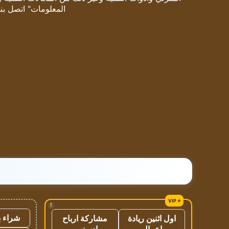
المعلومات" اتصل بنا
!
شراء ب
اول اثنين ريادة
مشاركة ارباح
اعمال
ادسنس