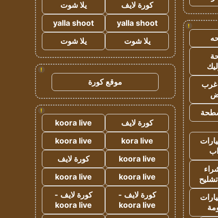
كورة لايف
يلا شوت
yalla shoot
yalla shoot
!
ه
يلا شوت
يلا شوت
ة
ليك
!
موقع كورة
غرب
اض
!
طحة
كورة لايف
koora live
ارات
kora live
koora live
ب
koora live
كورة لايف
راء
koora live
koora live
تشليح
كورة لايف -
كورة لايف -
ارات
koora live
koora live
مة