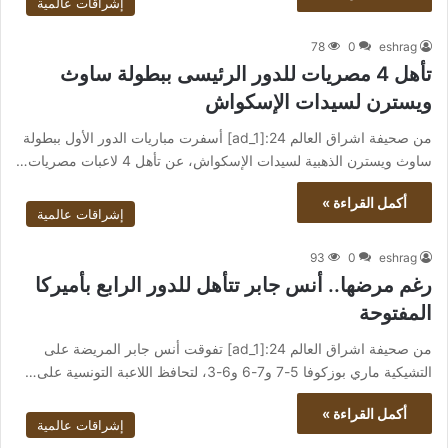
إشراقات عالمية
78
0
eshrag
تأهل 4 مصريات للدور الرئيسى ببطولة ساوث
ويسترن لسيدات الإسكواش
من صحيفة اشراق العالم 24:[ad_1] أسفرت مباريات الدور الأول ببطولة
ساوث ويسترن الذهبية لسيدات الإسكواش، عن تأهل 4 لاعبات مصريات…
أكمل القراءة »
إشراقات عالمية
93
0
eshrag
رغم مرضها.. أنس جابر تتأهل للدور الرابع بأميركا
المفتوحة
من صحيفة اشراق العالم 24:[ad_1] تفوقت أنس جابر المريضة على
التشيكية ماري بوزكوفا 5-7 و7-6 و6-3، لتحافظ اللاعبة التونسية على…
أكمل القراءة »
إشراقات عالمية