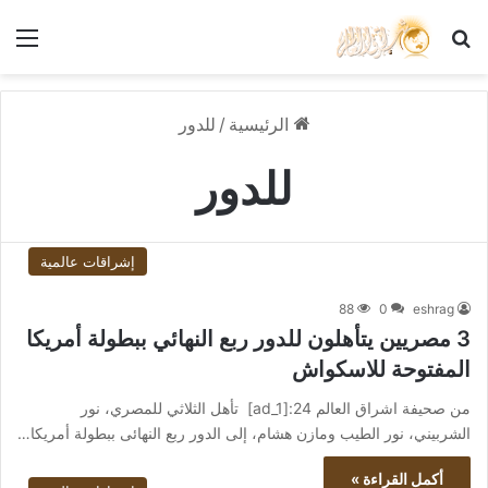
بحث عن
الق
الرئيسية
/
للدور
للدور
إشراقات عالمية
88
0
eshrag
3 مصريين يتأهلون للدور ربع النهائي ببطولة أمريكا
المفتوحة للاسكواش
من صحيفة اشراق العالم 24:[ad_1] تأهل الثلاثي للمصري، نور
الشربيني، نور الطيب ومازن هشام، إلى الدور ربع النهائى ببطولة أمريكا…
أكمل القراءة »