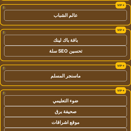
!
عالم الشباب
!
باقة باك لينك
تحسين SEO سلة
!
ماسنجر المسلم
!
ضوء التعليمي
صحيفة برق
موقع اشراقات