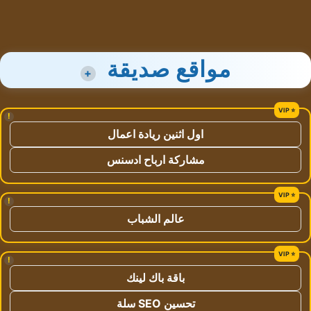
مواقع صديقة
+
!
اول اثنين ريادة اعمال
مشاركة ارباح ادسنس
!
عالم الشباب
!
باقة باك لينك
تحسين SEO سلة