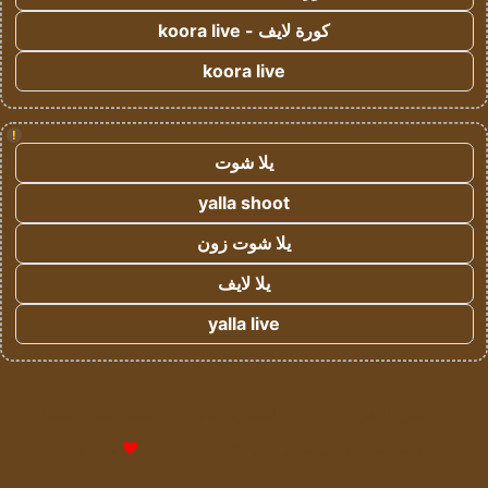
كورة لايف - koora live
koora live
!
يلا شوت
yalla shoot
يلا شوت زون
يلا لايف
yalla live
© حقوق النشر 2026، جميع الحقوق محفوظة لمؤسسة اشراق لتقنية
المعلومات- سجل تجاري رقم 1009094205 |
للإعلانات