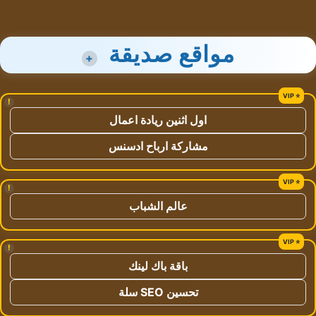
مواقع صديقة
+
!
اول اثنين ريادة اعمال
مشاركة ارباح ادسنس
!
عالم الشباب
!
باقة باك لينك
تحسين SEO سلة