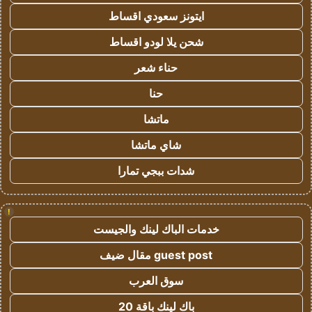
ايتونز سعودي اقساط
شحن يلا لودو اقساط
حناء شعر
حنا
ماتشا
شاي ماتشا
شدات ببجي تمارا
!
خدمات الباك لينك والجيست
guest post مقال ضيف
سوق العرب
باك لينك باقة 20