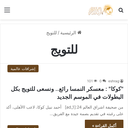
بحث عن
الق
الرئيسية
/
للتويج
للتويج
إشراقات عالمية
101
0
eshrag
"كوكا" : معسكر النمسا رائع.. ونسعى للتويج بكل
البطولات في الموسم الجديد
من صحيفة اشراق العالم 24:[ad_1] أحمد نبيل كوكا، لاعب االأهلى، أكد
على رغبته في تقديم بصمة جيدة مع الفريق…
أكمل القراءة »