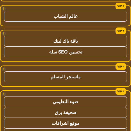
!
عالم الشباب
!
باقة باك لينك
تحسين SEO سلة
!
ماسنجر المسلم
!
ضوء التعليمي
صحيفة برق
موقع اشراقات