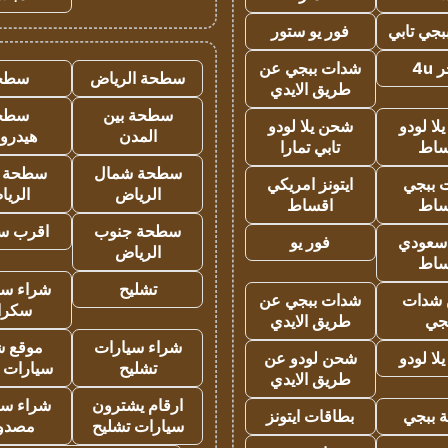
جي تابي
فور يو ستور
4u
شدات ببجي عن
سطحة الرياض
سطح
طريق الايدي
سطحة بين
سطح
ا لودو
شحن يلا لودو
المدن
هيدرو
ساط
تابي تمارا
سطحة شمال
سطحة 
 ببجي
ايتونز امريكي
الرياض
الري
ساط
اقساط
سطحة جنوب
اقرب س
 سعودي
فور يو
الرياض
ساط
تشليح
شراء سي
شدات
شدات ببجي عن
سكرا
جي
طريق الايدي
شراء سيارات
موقع ش
ا لودو
شحن لودو عن
تشليح
سيارات 
طريق الايدي
ارقام يشترون
شراء سي
 ببجي
بطاقات ايتونز
سيارات تشليح
مصدو