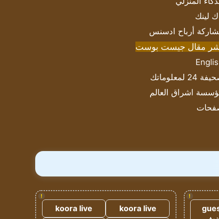
ذكاء المنزلي
ك لينك
اركة أرباح ادسنس
شر مقال جيست بوست
Engli
ة 24 لمعلوماتك
سسة اشراق العالم
فحات
!
!
koora live
koora live
gues
ضيف