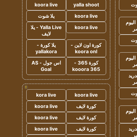
وت
yalla shoot
koora live
koora live
يلا شوت
اليوم
koora live
Yalla Live - يلا
ر
لايف
وت
كورة اون لاين -
يلا كورة -
yallakora
koora onl
اليوم
كورة 365 -
اس جول - AS
ر
Goal
kooora 365
دريد
ر
!
وت
kora live
koora live
كورة لايف
koora live
اليوم
ر
كورة لايف
koora live
دريد
كورة لايف
koora live
ر