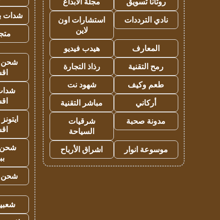
روتانا تسويق
مجلة الابداع
شدات بب
نادي الترددات
استشارات اون
لاين
متجر 
المعارف
هيدب فيديو
شحن يل
رمح التقنية
رذاذ التجارة
اق
طعم وكيف
شهود نت
شدات
اق
أركاني
مباشر التقنية
ايتونز
مدونة صحبة
شرقيات
اق
السياحة
شحن 
موسوعة انوار
اشراق الأرباح
بب
شحن يل
شعبية