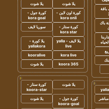
يلا شوت
يلا شوت
 باقة
كورة اون لاين -
كورة جول -
kora goal
kora onli
ة باك
كورة ستار -
سوريا لايف
ك
kora star
ربنا
يلا لايف - yalla
يلا كورة -
لحياه
yallakora
live
يع
kooralive
kora live
ينك
koora 365
يلا شوت
!
!
يلا شوت
كورة ستار -
koora-star
yall
مباشر
كورة جول -
يلا شوت
koora-goal