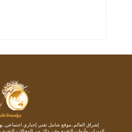
إشراق العالم..موقع شامل تقني إخباري اجتماعي, يهتم
المنزلي وأدوات التقنية وغير ذلك من المجالات التقنية 