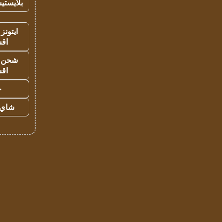
بلايستي
ايتونز
اق
شحن يل
اق
ح
شاي 