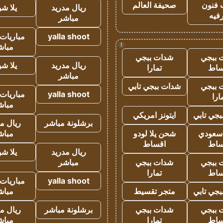
 فنون
صحيفة العالم
ريال مدريد
يلا ش
فيه
مباشر
yalla shoot
مباريات 
!
مباش
 ببجي
شدات ببجي
ريال مدريد
يلا ش
ساط
تمارا
مباشر
 ببجي
شدات ببجي تابي
yalla shoot
مباريات 
ارا
مباش
جي تابي
ايتونز امريكي
برشلونة مباشر
ريال م
 سعودي
شحن يلا لودو
مباش
ساط
اقساط
ريال مدريد
يلا ش
 ببجي
شدات ببجي
مباشر
ساط
تمارا
yalla shoot
مباريات 
جي تابي
متجر تقسيط
مباش
 ببجي
شدات ببجي
برشلونة مباشر
ريال م
ساط
تمارا
مباش