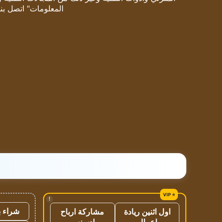
المعلومات" اتصل بنا
!
شراء ب
اول اثنين ريادة
مشاركة ارباح
اعمال
ادسنس