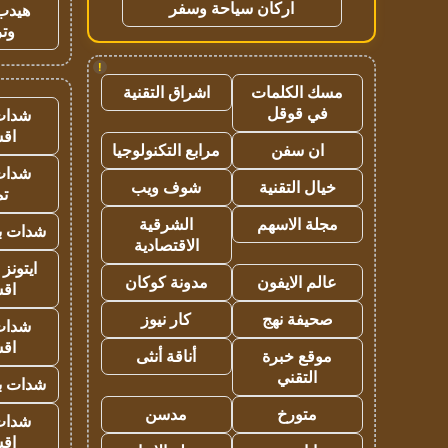
اركان سياحة وسفر
هيدب
وتر
!
مسك الكلمات
اشراق التقنية
في قوقل
شدات
اق
ان سفن
مرابع التكنولوجيا
شدات
خيال التقنية
شوف ويب
تم
مجلة الاسهم
الشرقية
شدات بب
الاقتصادية
ايتونز
عالم الايفون
مدونة كوكان
اق
صحيفة نهج
كار نيوز
شدات
اق
موقع خبرة
أناقة أنثى
التقني
شدات بب
متورخ
مدسن
شدات
اق