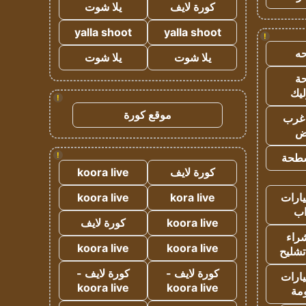
كورة لايف
يلا شوت
yalla shoot
yalla shoot
!
ه
يلا شوت
يلا شوت
ة
ليك
!
موقع كورة
غرب
اض
!
طحة
كورة لايف
koora live
ارات
kora live
koora live
ب
koora live
كورة لايف
راء
koora live
koora live
تشليح
كورة لايف -
كورة لايف -
ارات
koora live
koora live
مة