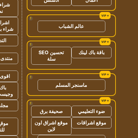
شراء 
نص
!
اشراق
عالم الشباب
شراء با
الت
!
باقة باك لينك
تحسين SEO
منتدى 
سلة
اقوى 
!
ماسنجر المسلم
باك 
وجيست
!
مجلة 
ضوء التعليمي
صحيفة برق
موقع اشراقات
موقع اشراق اون
موقع
لاين
للت