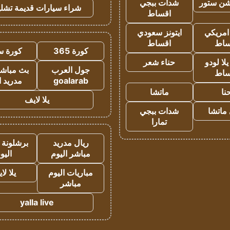
شن ستور
شدات ببجي
شراء سيارات قديمة تشلي
اقساط
 امريكي
ايتونز سعودي
ساط
اقساط
كورة 365
كورة س
ا لودو
حناء شعر
جول العرب
بث مباشر
ساط
goalarab
مدريد ا
نا
ماتشا
يلا لايف
ماتشا
شدات ببجي
تمارا
ريال مدريد
برشلونة 
مباشر اليوم
اليو
مباريات اليوم
يلا لا
مباشر
yalla live