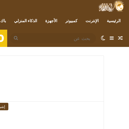
الرئيسية
الإنترنت
كمبيوتر
الأجهزة
الذكاء المنزلي
باك 
0
مقال عشوائي
إضافة عمود جانبي
الوضع المظلم
بحث
عن
إشر