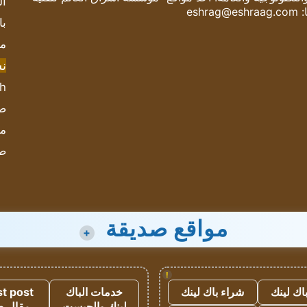
ال
:
eshrag@eshraag.com
با
مش
ن
sh
صحيف
مؤ
ص
مواقع صديقة
+
!
اك لينك
شراء باك لينك
خدمات الباك
t post
لينك والجيست
مقال 