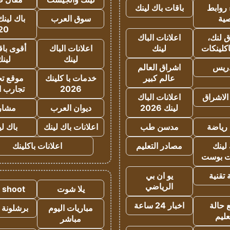
روابط
باقات باك لينك
ية
سوق العرب
باك لينك
20
 لنك،
اعلانات الباك
كلينكات
لينك
اعلانات الباك
أقوى باق
لينك
لين
دريس
اشراق العالم
عالم كبير
خدمات با كلينك
موقع تجا
2026
تجارب ا
الاشراق
اعلانات الباك
لينك 2026
ديوان العرب
مشار
رياضة
مدسن طب
اعلانات باك لينك
باك ل
لينك
مصادر التعليم
اعلانات باكلينك
 بوست
تقنية
يو ان بي
الرياضي
يلا شوت
a shoot
 حالة
اخبار 24 ساعة
مباريات اليوم
برشلونة 
عليم
مباشر