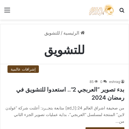
بحث عن
الق
الرئيسية
/
للتشويق
للتشويق
إشراقات عالمية
85
0
eshrag
بدء تصوير “العربجي 2”.. استعدوا للتشويق في
رمضان 2024
من صحيفة اشراق العالم 24:[ad_1] متابعة بتجــرد: أعلنت شركة “غولدن
لاين” المنتجة لمسلسل “العربجي”، بداية عمليات تصوير الجزء الثاني
من…