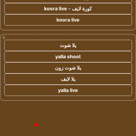
كورة لايف - koora live
koora live
!
يلا شوت
yalla shoot
يلا شوت زون
يلا لايف
yalla live
© حقوق النشر 2026، جميع الحقوق محفوظة لمؤسسة اشراق لتقنية
المعلومات- سجل تجاري رقم 1009094205 |
للإعلانات