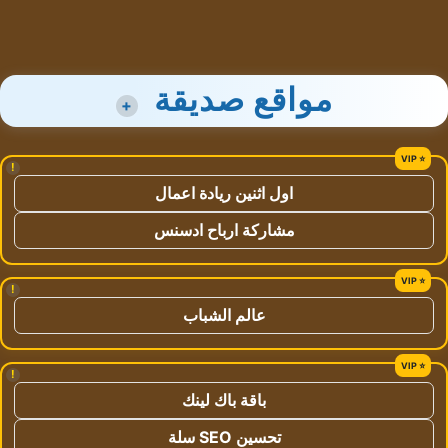
مواقع صديقة
+
!
اول اثنين ريادة اعمال
مشاركة ارباح ادسنس
!
عالم الشباب
!
باقة باك لينك
تحسين SEO سلة