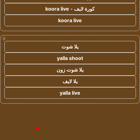
كورة لايف - koora live
koora live
!
يلا شوت
yalla shoot
يلا شوت زون
يلا لايف
yalla live
© حقوق النشر 2026، جميع الحقوق محفوظة لمؤسسة اشراق لتقنية
المعلومات- سجل تجاري رقم 1009094205 |
للإعلانات