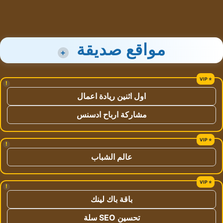
مواقع صديقة
+
!
اول اثنين ريادة اعمال
مشاركة ارباح ادسنس
!
عالم الشباب
!
باقة باك لينك
تحسين SEO سلة