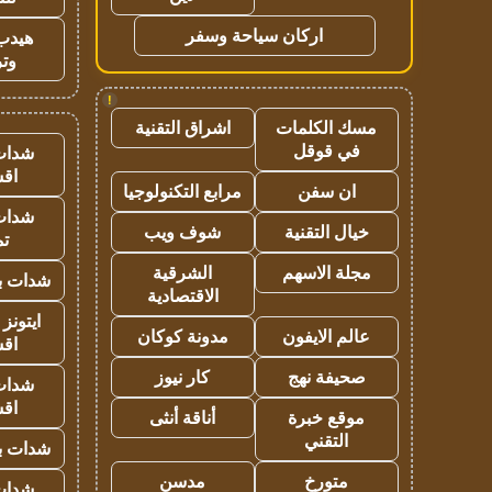
اركان سياحة وسفر
هيدب
وتر
!
مسك الكلمات
اشراق التقنية
في قوقل
شدات
اق
ان سفن
مرابع التكنولوجيا
شدات
خيال التقنية
شوف ويب
تم
مجلة الاسهم
الشرقية
شدات بب
الاقتصادية
ايتونز
عالم الايفون
مدونة كوكان
اق
صحيفة نهج
كار نيوز
شدات
اق
موقع خبرة
أناقة أنثى
التقني
شدات بب
متورخ
مدسن
شدات