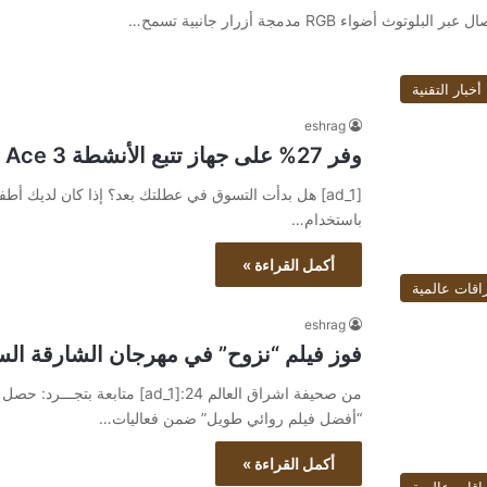
أخبار التقنية
eshrag
وفر 27% على جهاز تتبع الأنشطة Fitbit Ace 3 للأطفال
[ad_1] هل بدأت التسوق في عطلتك بعد؟ إذا كان لديك أط
باستخدام…
أكمل القراءة »
اقات عالمية
eshrag
فوز فيلم “نزوح” في مهرجان الشارقة الس
من صحيفة اشراق العالم 24:[ad_1
“أفضل فيلم روائي طويل” ضمن فعاليات…
أكمل القراءة »