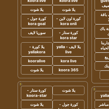
koora live
koora live
gues
ضيف
يلا شوت
يلا شوت
 باقة
كورة اون لاين -
كورة جول -
kora goal
kora onli
ة باك
كورة ستار -
سوريا لايف
ك
kora star
ربنا
يلا لايف - yalla
يلا كورة -
لحياه
yallakora
live
يع
kooralive
kora live
ينك
koora 365
يلا شوت
!
!
يلا شوت
كورة ستار -
koora-star
yall
مباشر
كورة جول -
يلا شوت