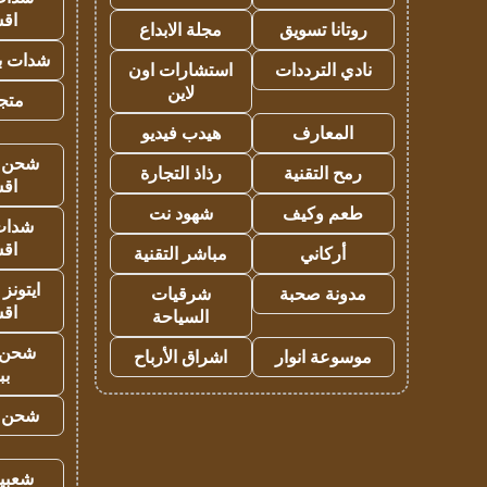
اق
روتانا تسويق
مجلة الابداع
شدات بب
نادي الترددات
استشارات اون
لاين
متجر 
المعارف
هيدب فيديو
شحن يل
رمح التقنية
رذاذ التجارة
اق
طعم وكيف
شهود نت
شدات
اق
أركاني
مباشر التقنية
ايتونز
مدونة صحبة
شرقيات
اق
السياحة
شحن 
موسوعة انوار
اشراق الأرباح
بب
شحن يل
شعبية