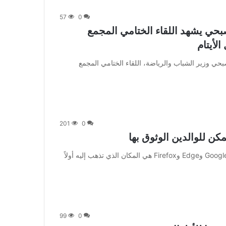
57
0
حي يشهد اللقاء الختامي المجمع
لأيتام
 شهد الدكتور أشرف صبحي وزير الشباب والرياضة، اللقاء الختامي المجمع
201
0
[ad_1] عندما تحتاج إلى معلومات، فمن المحتمل أن تكون Google وEdge وFirefox هي المكان الذي تذهب إليه أولاً
99
0