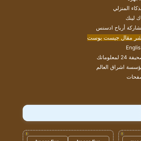
ذكاء المنزلي
ك لينك
اركة أرباح ادسنس
شر مقال جيست بوست
Engli
ة 24 لمعلوماتك
سسة اشراق العالم
فحات
!
!