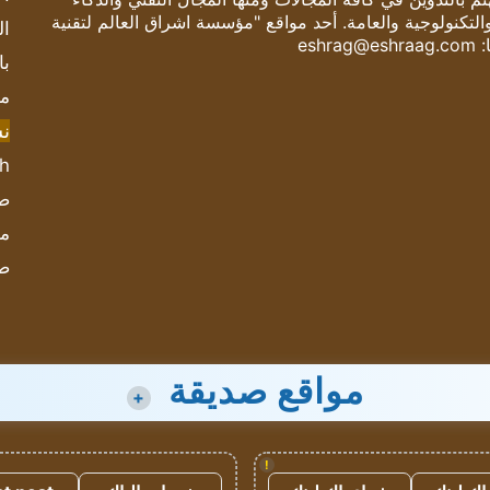
والتكنولوجية والعامة. أحد مواقع "مؤسسة اشراق العالم لتقنية
ال
:
eshrag@eshraag.com
با
مش
ن
sh
صحيف
مؤ
ص
مواقع صديقة
+
!