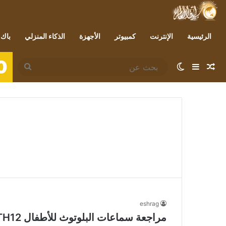
الرئيسية
الإنترنت
كمبيوتر
الأجهزة
الذكاء المنزلي
باك 
0
مقال عشوائي
إضافة عمود جانبي
الوضع المظلم
بحث
عن
eshrag
مراجعة سماعات البلوتوث للأطفال iClever BTH12