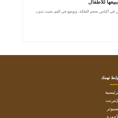
يعها للأطفال
] ويباع مسحوق النيكوتين في أكياس بحجم العلكة، وتوضع في الفم بحيث تذوب
ابط تهمك
رئيسية
إنترنت
بيوتر
أجهزة