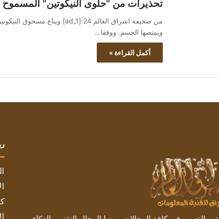
تحذيرات من "حلوى النيكوتين" المسموح بب
من صحيفة اشراق العالم 24:[ad_1
ويمتصها الجسم. ووفقا…
أكمل القراءة »
رو
ال
ال
كم
ال
 بالتدوين في كافة المجالات ومنها المجال التقني والذكاء