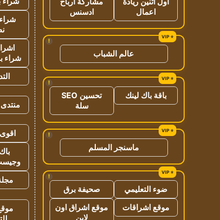
شراء ب
اول اثنين ريادة
مشاركة ارباح
اعمال
ادسنس
شراء 
نص
!
اشراق
عالم الشباب
شراء با
الت
!
باقة باك لينك
تحسين SEO
منتدى 
سلة
اقوى 
!
ماسنجر المسلم
باك 
وجيست
!
مجلة 
ضوء التعليمي
صحيفة برق
موقع اشراقات
موقع اشراق اون
موقع
لاين
للت