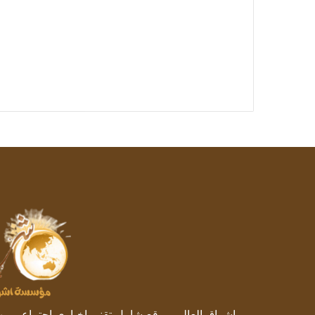
إشراق العالم..موقع شامل تقني إخباري اجتماعي, يهتم