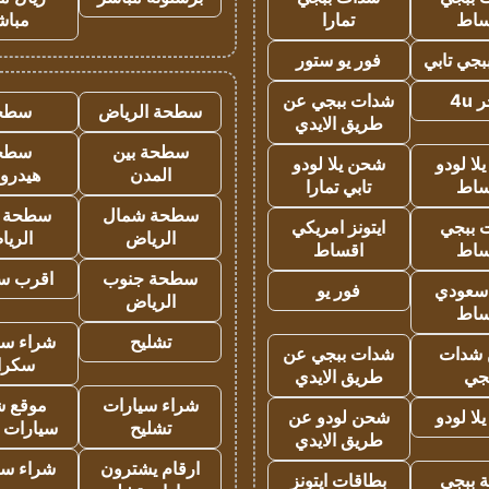
ساط
تمارا
مباش
جي تابي
فور يو ستور
4u
شدات ببجي عن
سطحة الرياض
سطح
طريق الايدي
سطحة بين
سطح
ا لودو
شحن يلا لودو
المدن
هيدرو
ساط
تابي تمارا
سطحة شمال
سطحة 
 ببجي
ايتونز امريكي
الرياض
الري
ساط
اقساط
سطحة جنوب
اقرب س
 سعودي
فور يو
الرياض
ساط
تشليح
شراء سي
شدات
شدات ببجي عن
سكرا
جي
طريق الايدي
شراء سيارات
موقع ش
ا لودو
شحن لودو عن
تشليح
سيارات 
طريق الايدي
ارقام يشترون
شراء سي
 ببجي
بطاقات ايتونز