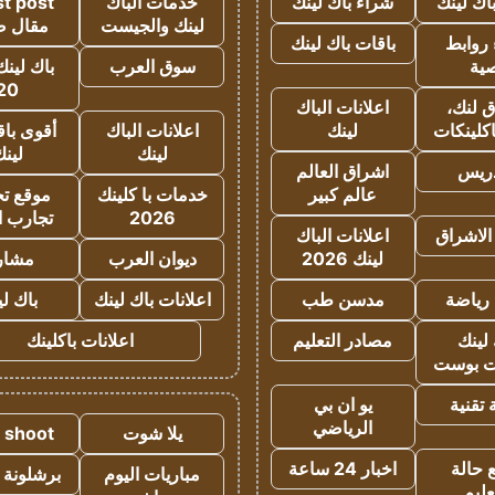
اك لينك
شراء باك لينك
خدمات الباك
t post
لينك والجيست
مقال 
روابط
باقات باك لينك
ية
سوق العرب
باك لينك
20
 لنك،
اعلانات الباك
كلينكات
لينك
اعلانات الباك
أقوى باق
لينك
لين
دريس
اشراق العالم
عالم كبير
خدمات با كلينك
موقع تجا
2026
تجارب ا
الاشراق
اعلانات الباك
لينك 2026
ديوان العرب
مشار
رياضة
مدسن طب
اعلانات باك لينك
باك ل
لينك
مصادر التعليم
اعلانات باكلينك
 بوست
تقنية
يو ان بي
الرياضي
يلا شوت
a shoot
 حالة
اخبار 24 ساعة
مباريات اليوم
برشلونة 
عليم