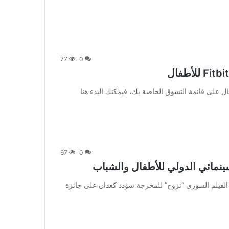
77
0
فال على قائمة التسوق الخاصة بك، فيمكنك البدء هنا
67
0
ينمائي الدولي للأطفال والشباب
] متابعة بتجـــرد: حصل الفيلم السوري “نزوح” للمخرجة سؤدد كعدان على جائزة