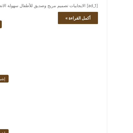
[ad_1] الايجابيات تصميم مريح وصديق للأطفال سهولة الاتصال عبر البلوتوث أضواء RGB مدمجة أزرار جانبية تسمح…
أكمل القراءة »
إشر