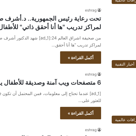
اقات عالمية
eshrag
تحت رعاية رئيس الجمهورية.. د.أشرف صب
لمراكز تدريب "ها أنا أحقق ذاتي" للأطفال ا
من صحيفة اشراق العالم 24:[ad_1]
لمراكز تدريب “ها أنا أحقق…
أكمل القراءة »
أخبار التقنية
eshrag
6 متصفحات ويب آمنة وصديقة للأطفال يمكن للوالدين الوثوق بها
للعثور على…
أكمل القراءة »
اقات عالمية
eshrag