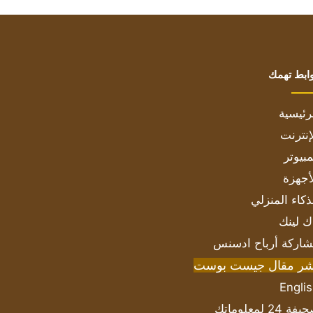
ابط تهمك
رئيسية
إنترنت
بيوتر
أجهزة
ذكاء المنزلي
ك لينك
اركة أرباح ادسنس
شر مقال جيست بوست
Engli
ة 24 لمعلوماتك