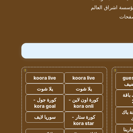
سسة اشراق العالم
فحات
!
!
koora live
koora live
gues
ضيف
يلا شوت
يلا شوت
 باقة
كورة اون لاين -
كورة جول -
kora goal
kora onli
ة باك
كورة ستار -
سوريا لايف
ك
kora star
ربنا