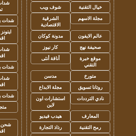
شدات
خيال التقنية
شوف ويب
تم
مجلة الاسهم
الشرقية
شدات بب
الاقتصادية
ايتونز
عالم الايفون
مدونة كوكان
اق
صحيفة نهج
كار نيوز
شدات
اق
موقع خبرة
أناقة أنثى
التقني
شدات بب
متورخ
مدسن
شدات
اق
روتانا تسويق
مجلة الابداع
شدات بب
نادي الترددات
استشارات اون
لاين
متجر 
المعارف
هيدب فيديو
شحن يل
رمح التقنية
رذاذ التجارة
اق