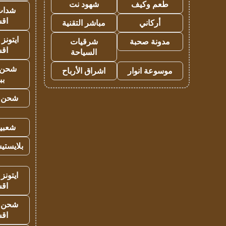
طعم وكيف
شهود نت
شدات
اق
أركاني
مباشر التقنية
ايتونز
مدونة صحبة
شرقيات
اق
السياحة
شحن 
موسوعة انوار
اشراق الأرباح
بب
شحن يل
شعبية
بلايستي
ايتونز
اق
شحن يل
اق