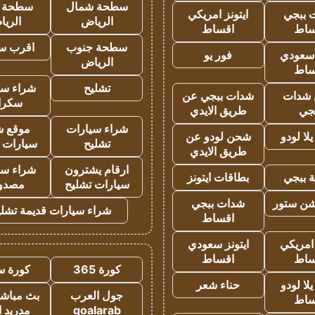
سطحة شمال
سطحة 
 ببجي
ايتونز امريكي
الرياض
الري
ساط
اقساط
سطحة جنوب
اقرب س
 سعودي
فور يو
الرياض
ساط
تشليح
شراء سي
شدات
شدات ببجي عن
سكرا
جي
طريق الايدي
شراء سيارات
موقع ش
ا لودو
شحن لودو عن
تشليح
سيارات 
طريق الايدي
ارقام يشترون
شراء سي
 ببجي
بطاقات ايتونز
سيارات تشليح
مصدو
شن ستور
شدات ببجي
شراء سيارات قديمة تشلي
اقساط
 امريكي
ايتونز سعودي
ساط
اقساط
كورة 365
كورة س
ا لودو
حناء شعر
جول العرب
بث مباشر
ساط
goalarab
مدريد ا