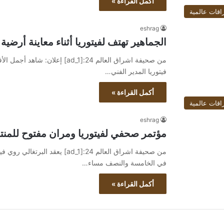
أكمل القراءة »
اقات عالمية
eshrag
الجماهير تهتف لفيتوريا أثناء معاينة أرضية
فيتوريا المدير الفني…
أكمل القراءة »
اقات عالمية
eshrag
مؤتمر صحفي لفيتوريا ومران مفتوح للمنتخب 
من صحيفة اشراق العالم 24:[ad_1] 
في الخامسة والنصف مساء…
أكمل القراءة »