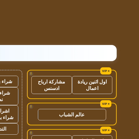
!
شراء ب
اول اثنين ريادة
مشاركة ارباح
اعمال
ادسنس
شراء 
نص
!
اشراق
عالم الشباب
شراء با
الت
!