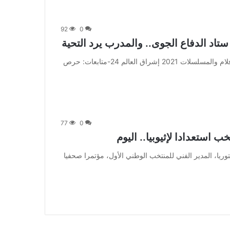
92
0
 ستاد الدفاع الجوى.. والمدرب يرد التحية
من صحيفة اشراق العالم 24:[ad_1] إعلان: شاهد أجمل الأفلام والمسلسلات 2021 إشراق العالم 24-متابعات: حرص
77
0
استعدادا لإثيوبيا.. اليوم
يعقد البرتغالي روي فيتوريا، المدير الفني للمنتخب الوطني الأول، مؤتمرا صحفيا