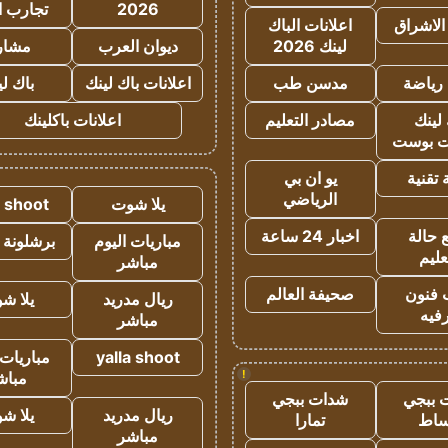
2026
تجارب ا
الاشراق
اعلانات الباك
لينك 2026
ديوان العرب
مشار
رياضة
مدسن طب
اعلانات باك لينك
باك ل
لينك
مصادر التعليم
اعلانات باكلينك
 بوست
تقنية
يو ان بي
الرياضي
يلا شوت
a shoot
 حالة
اخبار 24 ساعة
مباريات اليوم
برشلونة 
عليم
مباشر
 فنون
صحيفة العالم
ريال مدريد
يلا ش
فيه
مباشر
yalla shoot
مباريات 
!
مباش
 ببجي
شدات ببجي
ريال مدريد
يلا ش
ساط
تمارا
مباشر