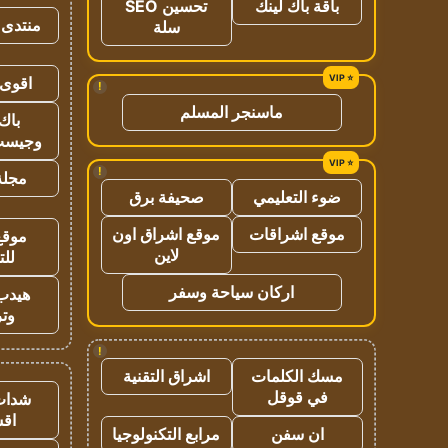
باقة باك لينك
تحسين SEO
منتدى 
سلة
اقوى 
!
ماسنجر المسلم
باك 
وجيست
!
مجلة 
ضوء التعليمي
صحيفة برق
موقع اشراقات
موقع اشراق اون
موقع
لاين
للت
اركان سياحة وسفر
هيدب
وتر
!
مسك الكلمات
اشراق التقنية
في قوقل
شدات
اق
ان سفن
مرابع التكنولوجيا