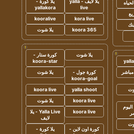
يلا لايف - yalla
يلا كورة -
لحياه
yallakora
live
يع
kooralive
kora live
ينك
koora 365
يلا شوت
!
!
يلا شوت
كورة ستار -
koora-star
yall
مباشر
كورة جول -
يلا شوت
koora-goal
وت
yalla shoot
koora live
koora live
يلا شوت
اليوم
koora live
Yalla Live - يلا
ر
لايف
وت
كورة اون لاين -
يلا كورة -