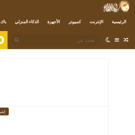
الرئيسية
الإنترنت
كمبيوتر
الأجهزة
الذكاء المنزلي
باك 
0
مقال عشوائي
إضافة عمود جانبي
الوضع المظلم
بحث
عن
إشر