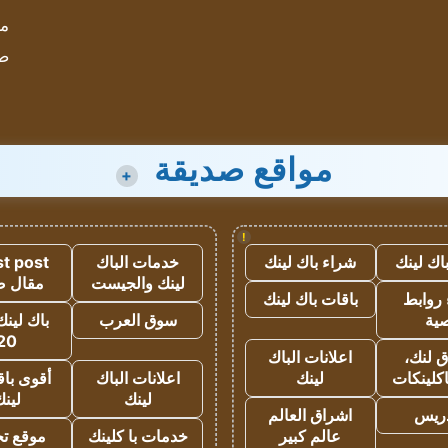
مؤ
ص
مواقع صديقة
+
!
اك لينك
شراء باك لينك
خدمات الباك
t post
لينك والجيست
مقال 
روابط
باقات باك لينك
ية
سوق العرب
باك لينك
20
 لنك،
اعلانات الباك
كلينكات
لينك
اعلانات الباك
أقوى باق
لينك
لين
دريس
اشراق العالم
عالم كبير
خدمات با كلينك
موقع تجا