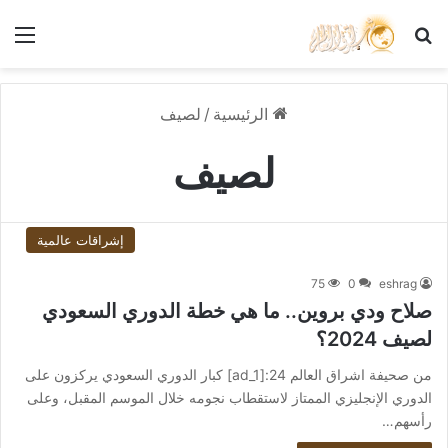
بحث عن
الق
الرئيسية
/
لصيف
لصيف
إشراقات عالمية
75
0
eshrag
صلاح ودي بروين.. ما هي خطة الدوري السعودي
لصيف 2024؟
من صحيفة اشراق العالم 24:[ad_1] كبار الدوري السعودي يركزون على
الدوري الإنجليزي الممتاز لاستقطاب نجومه خلال الموسم المقبل، وعلى
رأسهم…