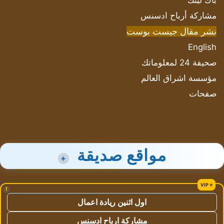
باك لينك
مشاركة أرباح ادسنس
نشر مقال جيست بوست
English
صحيفة 24 لمعلوماتك
مؤسسة اشراق العالم
صفحات
مواقع صديقة
+
!
اول اثنين ريادة اعمال
مشاركة ارباح ادسنس