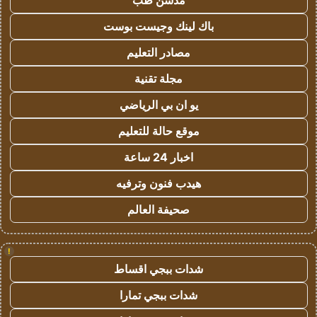
مدسن طب
باك لينك وجيست بوست
مصادر التعليم
مجلة تقنية
يو ان بي الرياضي
موقع حالة للتعليم
اخبار 24 ساعة
هيدب فنون وترفيه
صحيفة العالم
!
شدات ببجي اقساط
شدات ببجي تمارا