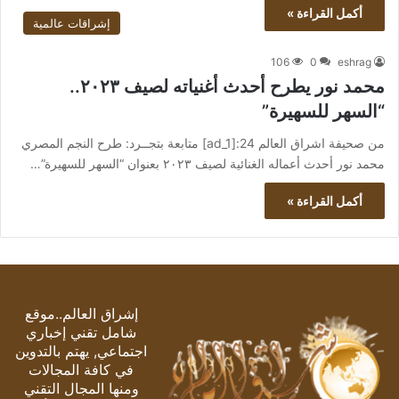
أكمل القراءة »
إشراقات عالمية
106
0
eshrag
محمد نور يطرح أحدث أغنياته لصيف ٢٠٢٣..
“السهر للسهيرة”
من صحيفة اشراق العالم 24:[ad_1] متابعة بتجــرد: طرح النجم المصري
محمد نور أحدث أعماله الغنائية لصيف ٢٠٢٣ بعنوان “السهر للسهيرة”…
أكمل القراءة »
إشراق العالم..موقع
شامل تقني إخباري
اجتماعي, يهتم بالتدوين
في كافة المجالات
ومنها المجال التقني