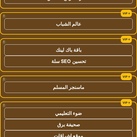
!
عالم الشباب
!
باقة باك لينك
تحسين SEO سلة
!
ماسنجر المسلم
!
ضوء التعليمي
صحيفة برق
موقع اشراقات