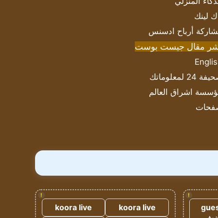
ذكاء المنزلي
ك لينك
اركة أرباح ادسنس
شر مقال جيست بوست
Engli
ة 24 لمعلوماتك
سسة اشراق العالم
فحات
!
!
koora live
koora live
gues
ضيف