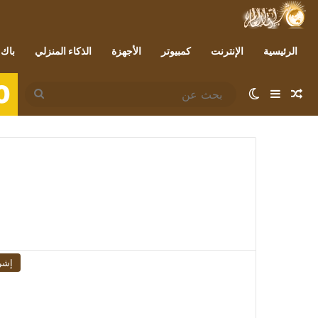
الرئيسية
الإنترنت
كمبيوتر
الأجهزة
الذكاء المنزلي
باك 
0
مقال عشوائي
إضافة عمود جانبي
الوضع المظلم
بحث
عن
إشر