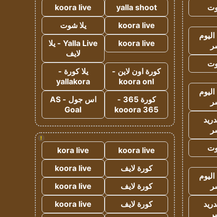
وت
yalla shoot
koora live
koora live
يلا شوت
اليوم
koora live
Yalla Live - يلا
ر
لايف
وت
كورة اون لاين -
يلا كورة -
yallakora
koora onl
اليوم
كورة 365 -
اس جول - AS
ر
Goal
kooora 365
دريد
ر
!
وت
kora live
koora live
كورة لايف
koora live
اليوم
ر
كورة لايف
koora live
دريد
كورة لايف
koora live
ر