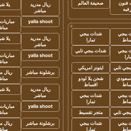
 فنون
صحيفة العالم
ريال مدريد
يلا ش
فيه
مباشر
yalla shoot
مباريات 
!
مباش
 ببجي
شدات ببجي
ريال مدريد
يلا ش
ساط
تمارا
مباشر
 ببجي
شدات ببجي تابي
yalla shoot
مباريات 
ارا
مباش
جي تابي
ايتونز امريكي
برشلونة مباشر
ريال م
 سعودي
شحن يلا لودو
مباش
ساط
اقساط
ريال مدريد
يلا ش
 ببجي
شدات ببجي
مباشر
ساط
تمارا
yalla shoot
مباريات 
جي تابي
متجر تقسيط
مباش
 ببجي
شدات ببجي
برشلونة مباشر
ريال م
ساط
تمارا
مباش