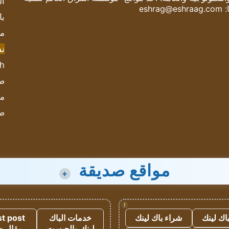
ال
:
eshrag@eshraag.com
با
مش
ن
sh
صحيف
مؤ
ص
مواقع صديقة
+
!
اك لينك
شراء باك لينك
خدمات الباك
t post
لينك والجيست
مقال 