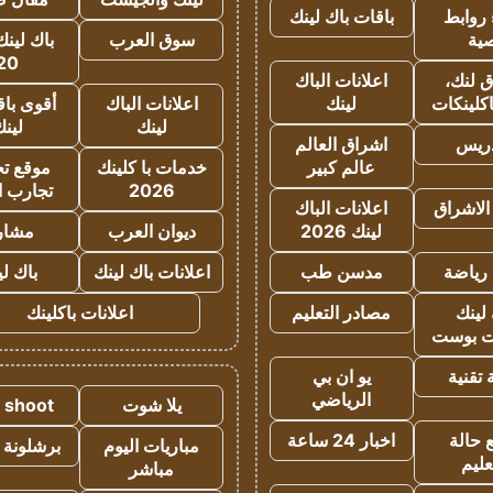
روابط
باقات باك لينك
ية
سوق العرب
باك لينك
20
 لنك،
اعلانات الباك
كلينكات
لينك
اعلانات الباك
أقوى باق
لينك
لين
دريس
اشراق العالم
عالم كبير
خدمات با كلينك
موقع تجا
2026
تجارب ا
الاشراق
اعلانات الباك
لينك 2026
ديوان العرب
مشار
رياضة
مدسن طب
اعلانات باك لينك
باك ل
لينك
مصادر التعليم
اعلانات باكلينك
 بوست
تقنية
يو ان بي
الرياضي
يلا شوت
a shoot
 حالة
اخبار 24 ساعة
مباريات اليوم
برشلونة 
عليم
مباشر