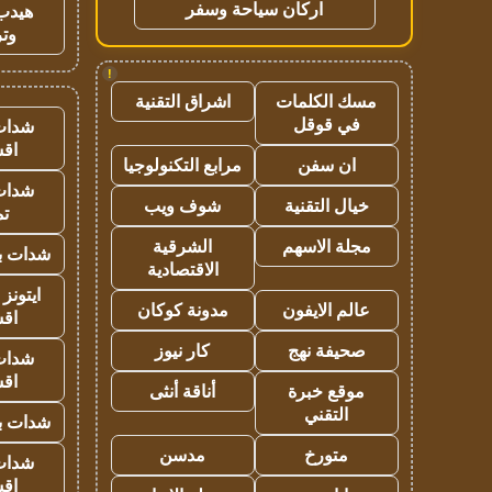
اركان سياحة وسفر
هيدب
وتر
!
مسك الكلمات
اشراق التقنية
في قوقل
شدات
اق
ان سفن
مرابع التكنولوجيا
شدات
خيال التقنية
شوف ويب
تم
مجلة الاسهم
الشرقية
شدات بب
الاقتصادية
ايتونز
عالم الايفون
مدونة كوكان
اق
صحيفة نهج
كار نيوز
شدات
اق
موقع خبرة
أناقة أنثى
التقني
شدات بب
متورخ
مدسن
شدات
اق