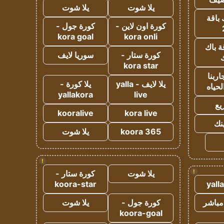
يلا شوت
يلا شوت
 باقة
كورة اون لاين -
كورة جول -
kora goal
kora onli
ة باك
كورة ستار -
سوريا لايف
ك
kora star
ربنا
يلا لايف - yalla
يلا كورة -
لحياه
yallakora
live
يع
kooralive
kora live
ينك
koora 365
يلا شوت
!
!
يلا شوت
كورة ستار -
koora-star
yall
مباشر
كورة جول -
يلا شوت
koora-goal