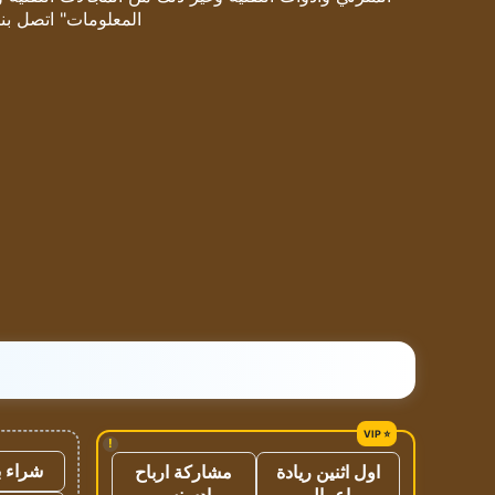
المعلومات" اتصل بنا
!
شراء ب
اول اثنين ريادة
مشاركة ارباح
اعمال
ادسنس