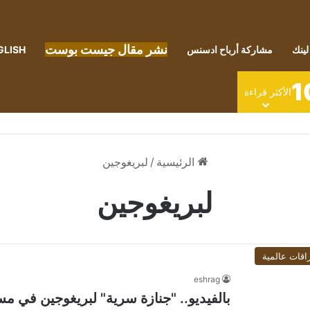
نشر مقال جيست بوست
لينك
مشاركة أرباح ادسنس
GLISH
1
الأكثر قراءة
الرئيسية
/
لبريغوجين
لبريغوجين
اقات عالمية
eshrag
بالفيديو.. "جنازة سرية" لبريغوجين في 