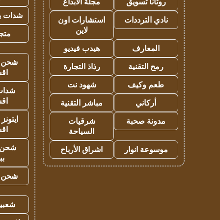
روتانا تسويق
مجلة الابداع
شدات بب
نادي الترددات
استشارات اون
لاين
متجر 
المعارف
هيدب فيديو
شحن يل
رمح التقنية
رذاذ التجارة
اق
طعم وكيف
شهود نت
شدات
اق
أركاني
مباشر التقنية
ايتونز
مدونة صحبة
شرقيات
اق
السياحة
شحن 
موسوعة انوار
اشراق الأرباح
بب
شحن يل
شعبية