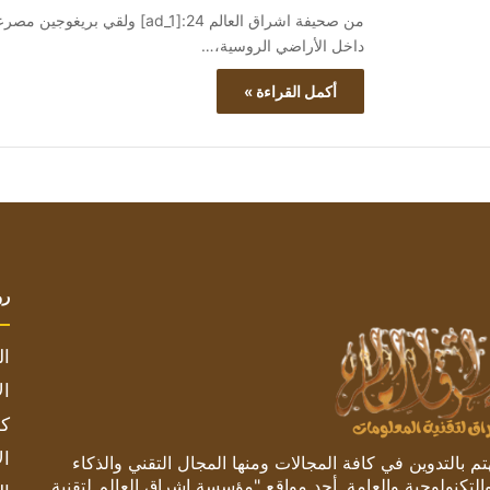
من صحيفة اشراق العالم 24:[d_1
داخل الأراضي الروسية،…
أكمل القراءة »
رو
ال
ال
كم
ال
 بالتدوين في كافة المجالات ومنها المجال التقني والذكاء
والتكنولوجية والعامة. أحد مواقع "مؤسسة اشراق العالم لتقنية