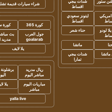
شن ستور
شدات ببجي
شراء سيارات قديمة تشلي
اقساط
 امريكي
ايتونز سعودي
ساط
اقساط
كورة 365
كورة س
ا لودو
حناء شعر
جول العرب
بث مباشر
ساط
goalarab
مدريد ا
نا
ماتشا
يلا لايف
ماتشا
شدات ببجي
تمارا
ريال مدريد
برشلونة 
مباشر اليوم
اليو
مباريات اليوم
يلا لا
مباشر
yalla live