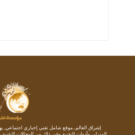
إشراق العالم..موقع شامل تقني إخباري اجتماعي, يهتم
المنزلي وأدوات التقنية وغير ذلك من المجالات التقنية 