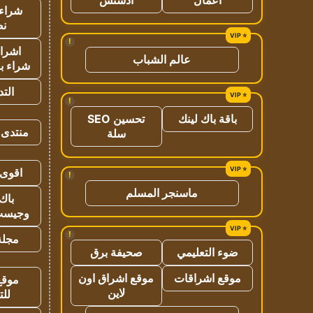
شراء 
نص
!
اشراق
عالم الشباب
شراء با
الت
!
باقة باك لينك
تحسين SEO
منتدى 
سلة
اقوى 
!
ماسنجر المسلم
باك 
وجيست
!
مجلة 
ضوء التعليمي
صحيفة برق
موقع اشراقات
موقع اشراق اون
موقع
لاين
للت