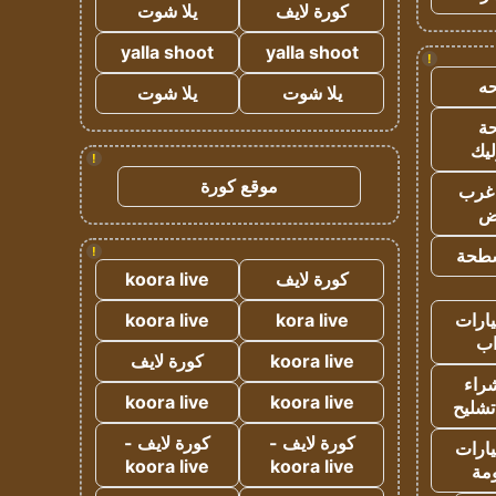
كورة لايف
يلا شوت
yalla shoot
yalla shoot
!
ه
يلا شوت
يلا شوت
ة
ليك
!
موقع كورة
غرب
اض
!
طحة
كورة لايف
koora live
ارات
kora live
koora live
ب
koora live
كورة لايف
راء
koora live
koora live
تشليح
كورة لايف -
كورة لايف -
ارات
koora live
koora live
مة