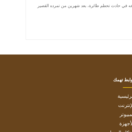
a] ولقي بريغوجين مصرعه في حادث تحطم طائرة، بعد شهرين من تمرده القصير
ابط تهمك
رئيسية
إنترنت
بيوتر
أجهزة