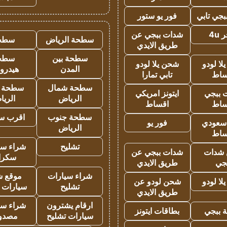
جي تابي
فور يو ستور
4u
شدات ببجي عن
سطحة الرياض
سطح
طريق الايدي
سطحة بين
سطح
ا لودو
شحن يلا لودو
المدن
هيدرو
ساط
تابي تمارا
سطحة شمال
سطحة 
 ببجي
ايتونز امريكي
الرياض
الري
ساط
اقساط
سطحة جنوب
اقرب س
 سعودي
فور يو
الرياض
ساط
تشليح
شراء سي
شدات
شدات ببجي عن
سكرا
جي
طريق الايدي
شراء سيارات
موقع ش
ا لودو
شحن لودو عن
تشليح
سيارات 
طريق الايدي
ارقام يشترون
شراء سي
 ببجي
بطاقات ايتونز
سيارات تشليح
مصدو