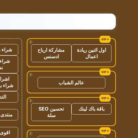
!
شراء ب
اول اثنين ريادة
مشاركة ارباح
اعمال
ادسنس
شراء 
نص
!
اشراق
عالم الشباب
شراء با
الت
!
باقة باك لينك
تحسين SEO
منتدى 
سلة
اقوى 
!