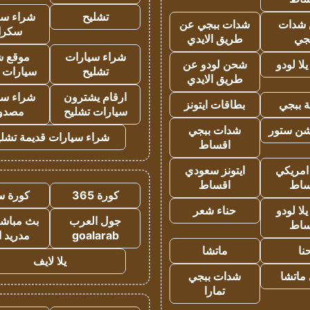
تشليح
شراء سي
شدات
شدات ببجي عن
سكرا
جي
طريق الايدي
شراء سيارات
موقع ش
ا لودو
شحن لودو عن
تشليح
سيارات 
طريق الايدي
ارقام يشترون
شراء سي
 ببجي
بطاقات ايتونز
سيارات تشليح
مصدو
شن ستور
شدات ببجي
شراء سيارات قديمة تشلي
اقساط
 امريكي
ايتونز سعودي
ساط
اقساط
كورة 365
كورة س
ا لودو
حناء شعر
جول العرب
بث مباشر
ساط
goalarab
مدريد ا
نا
ماتشا
يلا لايف
ماتشا
شدات ببجي
تمارا