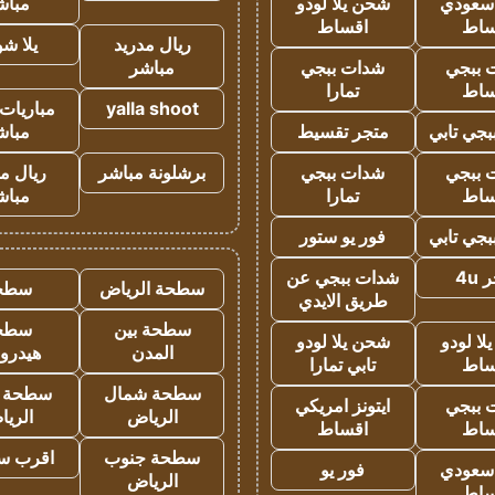
 سعودي
شحن يلا لودو
مباش
ساط
اقساط
ريال مدريد
يلا ش
 ببجي
شدات ببجي
مباشر
ساط
تمارا
yalla shoot
مباريات 
جي تابي
متجر تقسيط
مباش
 ببجي
شدات ببجي
برشلونة مباشر
ريال م
ساط
تمارا
مباش
جي تابي
فور يو ستور
4u
شدات ببجي عن
سطحة الرياض
سطح
طريق الايدي
سطحة بين
سطح
ا لودو
شحن يلا لودو
المدن
هيدرو
ساط
تابي تمارا
سطحة شمال
سطحة 
 ببجي
ايتونز امريكي
الرياض
الري
ساط
اقساط
سطحة جنوب
اقرب س
 سعودي
فور يو
الرياض
ساط