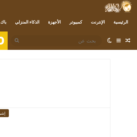
الرئيسية
الإنترنت
كمبيوتر
الأجهزة
الذكاء المنزلي
باك 
0
مقال عشوائي
إضافة عمود جانبي
الوضع المظلم
بحث
عن
إشر