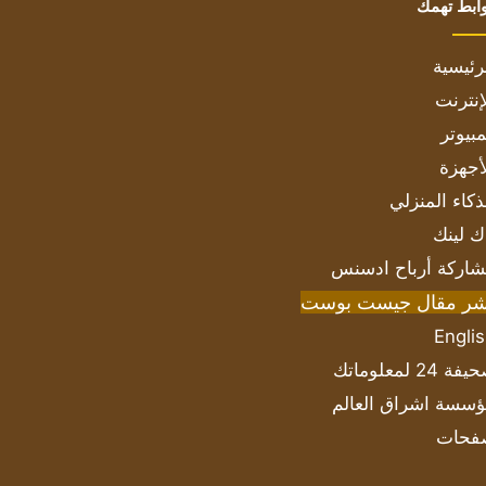
ابط تهمك
رئيسية
إنترنت
بيوتر
أجهزة
ذكاء المنزلي
ك لينك
اركة أرباح ادسنس
شر مقال جيست بوست
Engli
ة 24 لمعلوماتك
سسة اشراق العالم
فحات