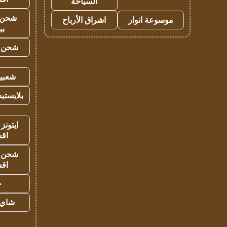
السياحة
شحن 
موسوعة انوار
اشراق الأرباح
بب
شحن يل
شعبية
بلايستي
ايتونز
اق
شحن يل
اق
ح
شاي 