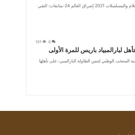
من صحيفة اشراق العالم 24:[ad_1] إعلان: شاهد أجمل الأفلام والمسلسلات 2021 إشراق العالم 24-متابعات: التقي
101
0
هل لبارالمبياد باريس للمرة الأولى
 علقت هاجر السيد، لاعبة المنتخب الوطني لتنس الطاولة البارالمبي، على تأهلها