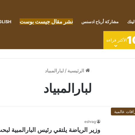
نشر مقال جيست بوست
لينك
مشاركة أرباح ادسنس
GLISH
1
الأكثر قراءة
الرئيسية
/
لبارالمبياد
لبارالمبياد
اقات عالمية
eshrag
وزير الرياضة يلتقي رئيس البارالمبية لبحث ا