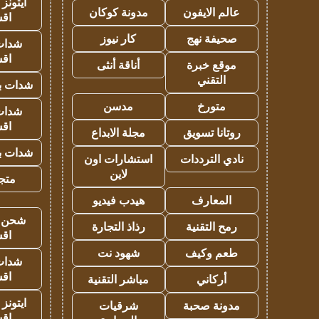
ايتونز
عالم الايفون
مدونة كوكان
اق
صحيفة نهج
كار نيوز
شدات
اق
موقع خبرة
أناقة أنثى
التقني
شدات بب
متورخ
مدسن
شدات
اق
روتانا تسويق
مجلة الابداع
شدات بب
نادي الترددات
استشارات اون
لاين
متجر 
المعارف
هيدب فيديو
شحن يل
رمح التقنية
رذاذ التجارة
اق
طعم وكيف
شهود نت
شدات
اق
أركاني
مباشر التقنية
ايتونز
مدونة صحبة
شرقيات
اق