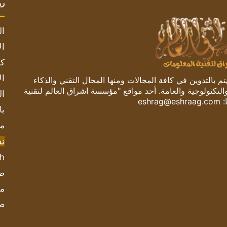
رو
ال
ال
كم
ال
 بالتدوين في كافة المجالات ومنها المجال التقني والذكاء
والتكنولوجية والعامة. أحد مواقع "مؤسسة اشراق العالم لتقنية
ال
:
eshrag@eshraag.com
با
مش
ن
sh
صحيف
مؤ
ص