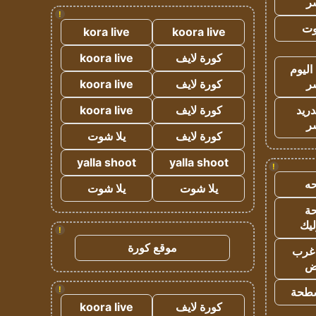
ر
!
وت
kora live
koora live
كورة لايف
koora live
اليوم
ر
كورة لايف
koora live
دريد
كورة لايف
koora live
ر
كورة لايف
يلا شوت
yalla shoot
yalla shoot
!
ه
يلا شوت
يلا شوت
ة
ليك
!
موقع كورة
غرب
اض
!
طحة
كورة لايف
koora live