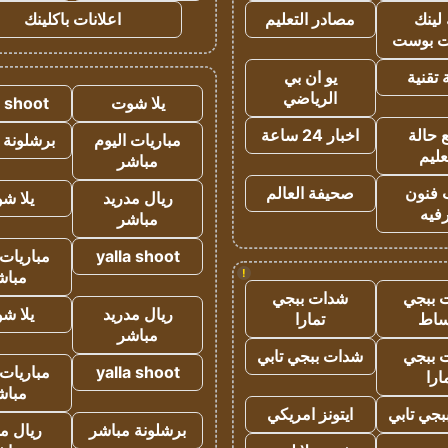
لينك
مصادر التعليم
اعلانات باكلينك
 بوست
تقنية
يو ان بي
الرياضي
يلا شوت
a shoot
 حالة
اخبار 24 ساعة
مباريات اليوم
برشلونة 
عليم
مباشر
 فنون
صحيفة العالم
ريال مدريد
يلا ش
فيه
مباشر
yalla shoot
مباريات 
!
مباش
 ببجي
شدات ببجي
ريال مدريد
يلا ش
ساط
تمارا
مباشر
 ببجي
شدات ببجي تابي
yalla shoot
مباريات 
ارا
مباش
جي تابي
ايتونز امريكي
برشلونة مباشر
ريال م