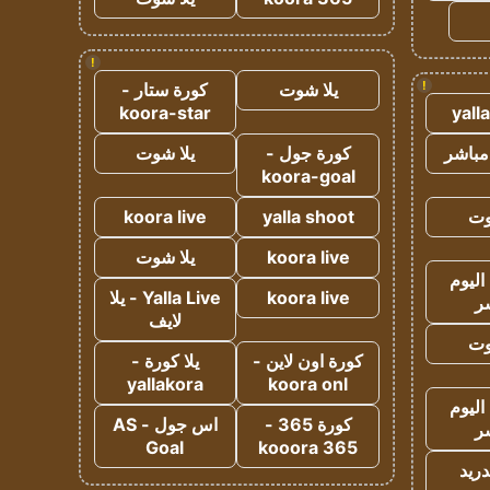
!
!
يلا شوت
كورة ستار -
koora-star
yall
مباشر
كورة جول -
يلا شوت
koora-goal
وت
yalla shoot
koora live
koora live
يلا شوت
اليوم
koora live
Yalla Live - يلا
ر
لايف
وت
كورة اون لاين -
يلا كورة -
yallakora
koora onl
اليوم
كورة 365 -
اس جول - AS
ر
Goal
kooora 365
دريد