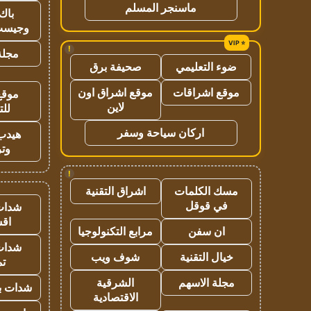
ماسنجر المسلم
باك 
وجيست
!
مجلة 
ضوء التعليمي
صحيفة برق
موقع اشراقات
موقع اشراق اون
موقع
لاين
للت
اركان سياحة وسفر
هيدب
وتر
!
مسك الكلمات
اشراق التقنية
في قوقل
شدات
اق
ان سفن
مرابع التكنولوجيا
شدات
خيال التقنية
شوف ويب
تم
مجلة الاسهم
الشرقية
شدات بب
الاقتصادية