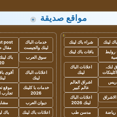
مواقع صديقة
+
!
اك لينك
شراء باك لينك
خدمات الباك
t post
لينك والجيست
مقال 
روابط
باقات باك لينك
ية
سوق العرب
باك لينك
20
 لنك،
اعلانات الباك
كلينكات
لينك
اعلانات الباك
أقوى باق
لينك
لين
دريس
اشراق العالم
عالم كبير
خدمات با كلينك
موقع تجا
2026
تجارب ا
الاشراق
اعلانات الباك
لينك 2026
ديوان العرب
مشار
رياضة
مدسن طب
اعلانات باك لينك
باك ل