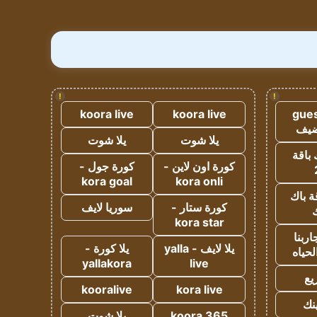
!
!
koora live
koora live
gues
ضيف
يلا شوت
يلا شوت
 باقة
كورة اون لاين -
كورة جول -
kora goal
kora onli
ة باك
كورة ستار -
سوريا لايف
ك
kora star
ربنا
يلا لايف - yalla
يلا كورة -
لحياه
yallakora
live
يع
kooralive
kora live
ينك
koora 365
يلا شوت