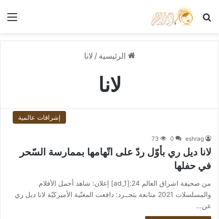
بحث عن
الق
الرئيسية
/
لانا
لانا
إشراقات عالمية
73
0
eshrag
لانا ديل ري بأوّل ردّ على اتّهامها بممارسة السّحر
في حفلها
من صحيفة اشراق العالم 24:[ad_1] إعلان: شاهد أجمل الأفلام
والمسلسلات 2021 متابعة بتجــرد: دافعت المغنّية الأميركيّة لانا ديل ري
عن…