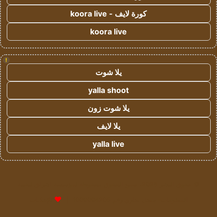
كورة لايف - koora live
koora live
!
يلا شوت
yalla shoot
يلا شوت زون
يلا لايف
yalla live
© حقوق النشر 2026، جميع الحقوق محفوظة لمؤسسة اشراق لتقنية
المعلومات- سجل تجاري رقم 1009094205 |
للإعلانات