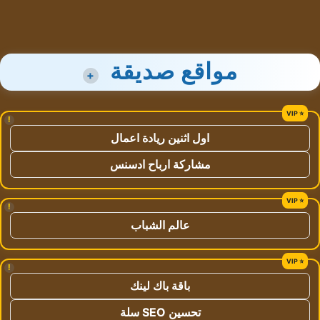
مواقع صديقة
+
!
اول اثنين ريادة اعمال
مشاركة ارباح ادسنس
!
عالم الشباب
!
باقة باك لينك
تحسين SEO سلة