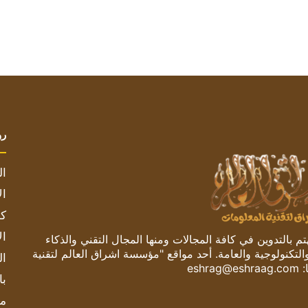
رو
ال
ال
كم
ال
 بالتدوين في كافة المجالات ومنها المجال التقني والذكاء
والتكنولوجية والعامة. أحد مواقع "مؤسسة اشراق العالم لتقنية
ال
:
eshrag@eshraag.com
با
مش