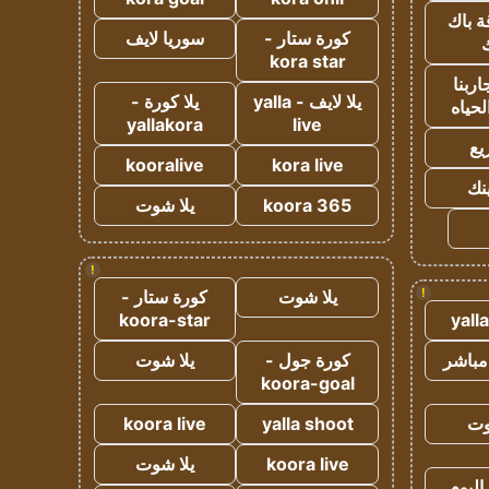
ة باك
كورة ستار -
سوريا لايف
ك
kora star
ربنا
يلا لايف - yalla
يلا كورة -
لحياه
yallakora
live
يع
kooralive
kora live
ينك
koora 365
يلا شوت
!
!
يلا شوت
كورة ستار -
koora-star
yall
مباشر
كورة جول -
يلا شوت
koora-goal
وت
yalla shoot
koora live
koora live
يلا شوت
اليوم