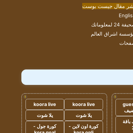
شر مقال جيست بوست
Engli
ة 24 لمعلوماتك
سسة اشراق العالم
فحات
!
!
koora live
koora live
gues
ضيف
يلا شوت
يلا شوت
 باقة
كورة اون لاين -
كورة جول -
kora goal
kora onli