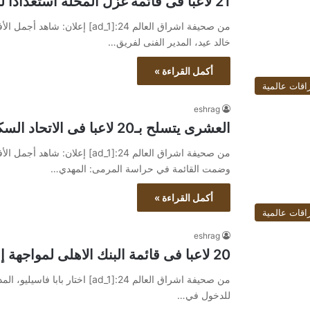
21 لاعبا فى قائمة غزل المحلة استعدادا لمواجهة مكادى بالمحترفين
خالد عيد، المدير الفنى لفريق…
أكمل القراءة »
اقات عالمية
eshrag
العشرى يتسلح بـ20 لاعبا فى الاتحاد السكندرى لمواجهة بلدية المحلة
وضمت القائمة في حراسة المرمى: المهدي…
أكمل القراءة »
اقات عالمية
eshrag
20 لاعبا فى قائمة البنك الاهلى لمواجهة إنبى
للدخول في…