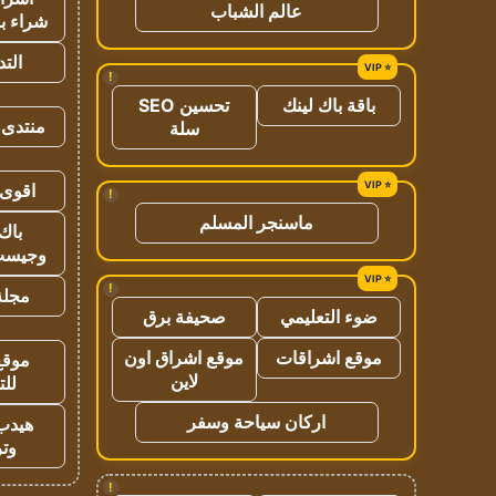
عالم الشباب
شراء با
الت
!
باقة باك لينك
تحسين SEO
منتدى 
سلة
اقوى 
!
ماسنجر المسلم
باك 
وجيست
!
مجلة 
ضوء التعليمي
صحيفة برق
موقع اشراقات
موقع اشراق اون
موقع
لاين
للت
اركان سياحة وسفر
هيدب
وتر
!