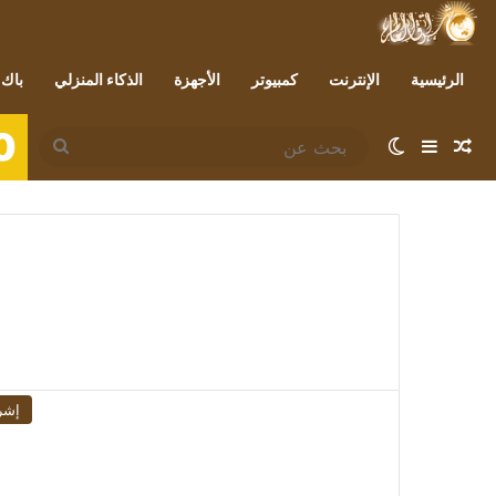
الرئيسية
الإنترنت
كمبيوتر
الأجهزة
الذكاء المنزلي
باك 
0
مقال عشوائي
إضافة عمود جانبي
الوضع المظلم
بحث
عن
إشر