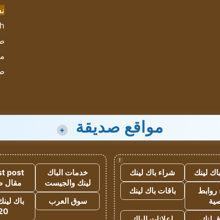
ن
sh
صحيف
مؤ
ص
مواقع صديقة
+
!
اك لينك
شراء باك لينك
خدمات الباك
t post
لينك والجيست
مقال 
روابط
باقات باك لينك
ية
سوق العرب
باك لينك
20
 لنك،
اعلانات الباك