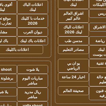
كلينكات
لينك
اعلانات الباك
أقوى باق
لينك
لين
دريس
اشراق العالم
عالم كبير
خدمات با كلينك
موقع تجا
2026
تجارب ا
الاشراق
اعلانات الباك
لينك 2026
ديوان العرب
مشار
رياضة
مدسن طب
اعلانات باك لينك
باك ل
لينك
مصادر التعليم
اعلانات باكلينك
 بوست
تقنية
يو ان بي
الرياضي
يلا شوت
a shoot
 حالة
اخبار 24 ساعة
مباريات اليوم
برشلونة 
عليم
مباشر
 فنون
صحيفة العالم
ريال مدريد
يلا ش
فيه
مباشر
yalla shoot
مباريات 