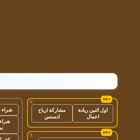
!
شراء ب
اول اثنين ريادة
مشاركة ارباح
اعمال
ادسنس
شراء 
نص
!
اشراق