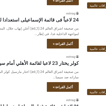
أكمل القراءة »
اقات عالمية
eshrag
24 لاعباً فى قائمة الإسماعيلى استعدادا لمواجهة الداخلية بدورى Nile
من صحيفة اشراق العالم 24:[ad_1] 
لمواجهة الداخلية غدا، فى إطار…
أكمل القراءة »
اقات عالمية
eshrag
كولر يختار 23 لاعبا لقائمة الأهلي أمام سيمبا غداً.. وعودة موديست
مباراته ضد سيمبا…
أكمل القراءة »
اقات عالمية
eshrag