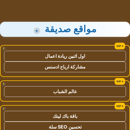
مواقع صديقة
+
!
اول اثنين ريادة اعمال
مشاركة ارباح ادسنس
!
عالم الشباب
!
باقة باك لينك
تحسين SEO سلة