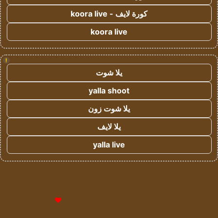
كورة لايف - koora live
koora live
!
يلا شوت
yalla shoot
يلا شوت زون
يلا لايف
yalla live
© حقوق النشر 2026، جميع الحقوق محفوظة لمؤسسة اشراق لتقنية
المعلومات- سجل تجاري رقم 1009094205 |
للإعلانات