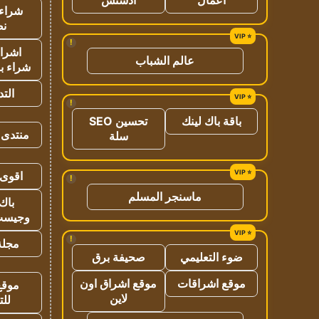
شراء 
نص
!
اشراق
عالم الشباب
شراء با
الت
!
باقة باك لينك
تحسين SEO
منتدى 
سلة
اقوى 
!
ماسنجر المسلم
باك 
وجيست
!
مجلة 
ضوء التعليمي
صحيفة برق
موقع اشراقات
موقع اشراق اون
موقع
لاين
للت