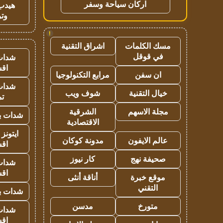
اركان سياحة وسفر
هيدب
وتر
!
مسك الكلمات
اشراق التقنية
في قوقل
شدات
اق
ان سفن
مرابع التكنولوجيا
شدات
خيال التقنية
شوف ويب
تم
مجلة الاسهم
الشرقية
شدات بب
الاقتصادية
ايتونز
عالم الايفون
مدونة كوكان
اق
صحيفة نهج
كار نيوز
شدات
اق
موقع خبرة
أناقة أنثى
التقني
شدات بب
متورخ
مدسن
شدات
اق