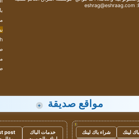
ال
:
eshrag@eshraag.com
با
مش
ن
sh
صحيف
مؤ
ص
مواقع صديقة
+
!
اك لينك
شراء باك لينك
خدمات الباك
t post
لينك والجيست
مقال 