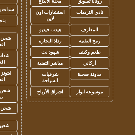
روتانا تسويق
مجلة الابداع
شدات بب
نادي الترددات
استشارات اون
لاين
متجر 
المعارف
هيدب فيديو
شحن يل
رمح التقنية
رذاذ التجارة
اق
طعم وكيف
شهود نت
شدات
اق
أركاني
مباشر التقنية
ايتونز
مدونة صحبة
شرقيات
اق
السياحة
شحن 
موسوعة انوار
اشراق الأرباح
بب
شحن يل
شعبية