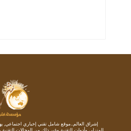
إشراق العالم..موقع شامل تقني إخباري اجتماعي, يهتم
المنزلي وأدوات التقنية وغير ذلك من المجالات التقنية 