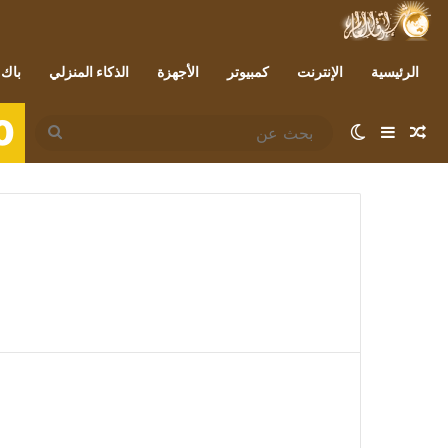
الرئيسية
الإنترنت
كمبيوتر
الأجهزة
الذكاء المنزلي
باك 
0
مقال عشوائي
إضافة عمود جانبي
الوضع المظلم
بحث
عن