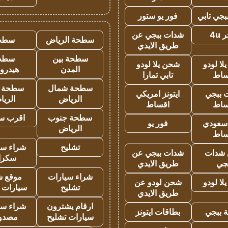
جي تابي
فور يو ستور
4u
شدات ببجي عن
سطحة الرياض
سطح
طريق الايدي
سطحة بين
سطح
ا لودو
شحن يلا لودو
المدن
هيدرو
ساط
تابي تمارا
سطحة شمال
سطحة 
 ببجي
ايتونز امريكي
الرياض
الري
ساط
اقساط
سطحة جنوب
اقرب س
 سعودي
فور يو
الرياض
ساط
تشليح
شراء سي
شدات
شدات ببجي عن
سكرا
جي
طريق الايدي
شراء سيارات
موقع ش
ا لودو
شحن لودو عن
تشليح
سيارات 
طريق الايدي
ارقام يشترون
شراء سي
 ببجي
بطاقات ايتونز
سيارات تشليح
مصدو