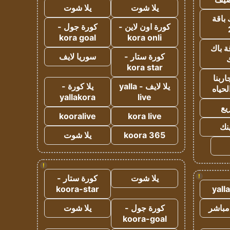
يلا شوت
يلا شوت
 باقة
كورة اون لاين -
كورة جول -
kora goal
kora onli
ة باك
كورة ستار -
سوريا لايف
ك
kora star
ربنا
يلا لايف - yalla
يلا كورة -
لحياه
yallakora
live
يع
kooralive
kora live
ينك
koora 365
يلا شوت
!
!
يلا شوت
كورة ستار -
koora-star
yall
مباشر
كورة جول -
يلا شوت
koora-goal