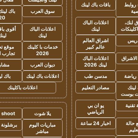
روابط
باقات باك لينك
ية
سوق العرب
باك لينك
20
 لنك،
اعلانات الباك
كلينكات
لينك
اعلانات الباك
أقوى باق
لينك
لين
دريس
اشراق العالم
عالم كبير
خدمات با كلينك
موقع تجا
2026
تجارب ا
الاشراق
اعلانات الباك
لينك 2026
ديوان العرب
مشار
رياضة
مدسن طب
اعلانات باك لينك
باك ل
لينك
مصادر التعليم
اعلانات باكلينك
 بوست
تقنية
يو ان بي
الرياضي
يلا شوت
a shoot
 حالة
اخبار 24 ساعة
مباريات اليوم
برشلونة 
عليم
مباشر