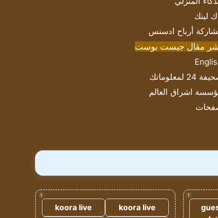
ذكاء المنزلي
ك لينك
اركة أرباح ادسنس
شر مقال جيست بوست
Engli
ة 24 لمعلوماتك
سسة اشراق العالم
فحات
!
!
koora live
koora live
gues
ضيف