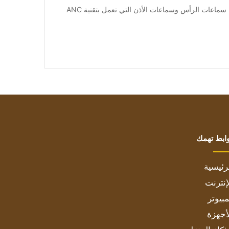
[ad_1] تعمل Google على التكنولوجيا لتسخير أسطولها من سماعات الرأس وسماعات الأذن التي تعمل بتقنية ANC
ابط تهمك
رئيسية
إنترنت
بيوتر
أجهزة