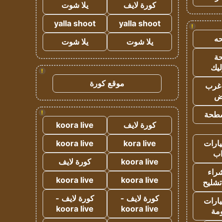
كورة لايف
يلا شوت
yalla shoot
yalla shoot
!
ه
يلا شوت
يلا شوت
ة
ليك
!
موقع كورة
غرب
اض
!
طحة
كورة لايف
koora live
ارات
kora live
koora live
ب
koora live
كورة لايف
راء
koora live
koora live
تشليح
كورة لايف -
كورة لايف -
ارات
koora live
koora live
مة