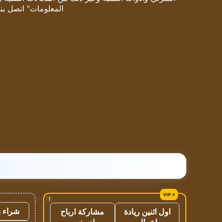
المعلومات" اتصل بنا
!
شراء ب
اول اثنين ريادة
مشاركة ارباح
اعمال
ادسنس