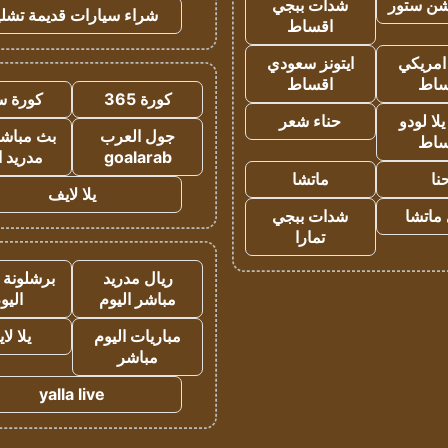
شن ستور
شدات ببجي
شراء سيارات قديمة تشلي
اقساط
 امريكي
ايتونز سعودي
ساط
اقساط
كورة 365
كورة س
ا لودو
حناء شعر
جول العرب
بث مباشر
ساط
goalarab
مدريد ا
نا
ماتشا
يلا لايف
ماتشا
شدات ببجي
تمارا
ريال مدريد
برشلونة 
مباشر اليوم
اليو
مباريات اليوم
يلا لا
مباشر
yalla live