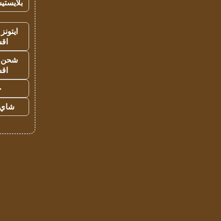
بلايستي
ايتونز
اق
شحن يل
اق
ح
شاي 