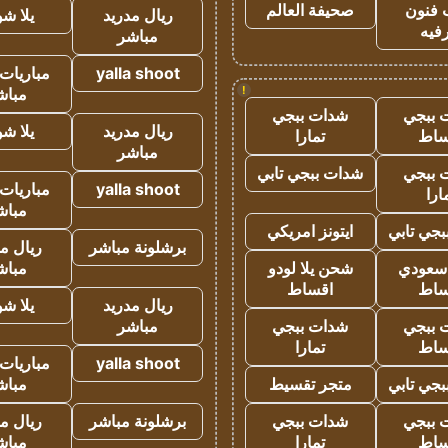
 فنون
صحيفة العالم
ريال مدريد
يلا ش
فيه
مباشر
yalla shoot
مباريات 
!
مباش
 ببجي
شدات ببجي
ريال مدريد
يلا ش
ساط
تمارا
مباشر
 ببجي
شدات ببجي تابي
yalla shoot
مباريات 
ارا
مباش
جي تابي
ايتونز امريكي
برشلونة مباشر
ريال م
 سعودي
شحن يلا لودو
مباش
ساط
اقساط
ريال مدريد
يلا ش
 ببجي
شدات ببجي
مباشر
ساط
تمارا
yalla shoot
مباريات 
جي تابي
متجر تقسيط
مباش
 ببجي
شدات ببجي
برشلونة مباشر
ريال م
ساط
تمارا
مباش