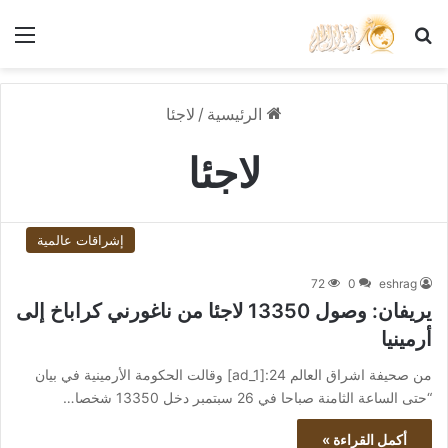
بحث عن
الق
الرئيسية
/
لاجئا
لاجئا
إشراقات عالمية
72
0
eshrag
يريفان: وصول 13350 لاجئا من ناغورني كراباخ إلى
أرمينيا
من صحيفة اشراق العالم 24:[ad_1] وقالت الحكومة الأرمينية في بيان
“حتى الساعة الثامنة صباحا في 26 سبتمبر دخل 13350 شخصا…
أكمل القراءة »