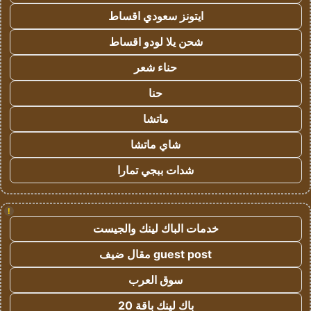
ايتونز سعودي اقساط
شحن يلا لودو اقساط
حناء شعر
حنا
ماتشا
شاي ماتشا
شدات ببجي تمارا
!
خدمات الباك لينك والجيست
guest post مقال ضيف
سوق العرب
باك لينك باقة 20