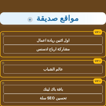
مواقع صديقة
+
!
اول اثنين ريادة اعمال
مشاركة ارباح ادسنس
!
عالم الشباب
!
باقة باك لينك
تحسين SEO سلة