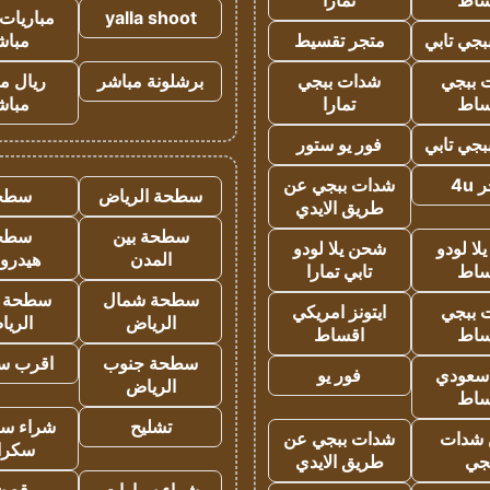
ساط
تمارا
yalla shoot
مباريات 
جي تابي
متجر تقسيط
مباش
 ببجي
شدات ببجي
برشلونة مباشر
ريال م
ساط
تمارا
مباش
جي تابي
فور يو ستور
4u
شدات ببجي عن
سطحة الرياض
سطح
طريق الايدي
سطحة بين
سطح
ا لودو
شحن يلا لودو
المدن
هيدرو
ساط
تابي تمارا
سطحة شمال
سطحة 
 ببجي
ايتونز امريكي
الرياض
الري
ساط
اقساط
سطحة جنوب
اقرب س
 سعودي
فور يو
الرياض
ساط
تشليح
شراء سي
شدات
شدات ببجي عن
سكرا
جي
طريق الايدي