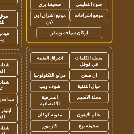
ضوء التعليمي
صحيفة برق
موقع اشراقات
موقع اشراق اون
موقع
لاين
للت
اركان سياحة وسفر
هيدب
وتر
!
مسك الكلمات
اشراق التقنية
في قوقل
شدات
اق
ان سفن
مرابع التكنولوجيا
شدات
خيال التقنية
شوف ويب
تم
مجلة الاسهم
الشرقية
شدات بب
الاقتصادية
ايتونز
عالم الايفون
مدونة كوكان
اق
صحيفة نهج
كار نيوز
شدات