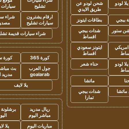
شراء سيارات
موقع ش
ا لودو
شحن لودو عن
تشليح
سيارات 
طريق الايدي
ارقام يشترون
شراء سي
 ببجي
بطاقات ايتونز
سيارات تشليح
مصدو
شن ستور
شدات ببجي
شراء سيارات قديمة تشلي
اقساط
 امريكي
ايتونز سعودي
ساط
اقساط
كورة 365
كورة س
ا لودو
حناء شعر
جول العرب
بث مباشر
ساط
goalarab
مدريد ا
نا
ماتشا
يلا لايف
ماتشا
شدات ببجي
تمارا
ريال مدريد
برشلونة 
مباشر اليوم
اليو
مباريات اليوم
يلا لا