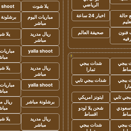
الرياضي
يلا شوت
a shoot
 حالة
اخبار 24 ساعة
مباريات اليوم
برشلونة 
عليم
مباشر
 فنون
صحيفة العالم
ريال مدريد
يلا ش
فيه
مباشر
yalla shoot
مباريات 
!
مباش
 ببجي
شدات ببجي
ريال مدريد
يلا ش
ساط
تمارا
مباشر
 ببجي
شدات ببجي تابي
yalla shoot
مباريات 
ارا
مباش
جي تابي
ايتونز امريكي
برشلونة مباشر
ريال م
 سعودي
شحن يلا لودو
مباش
ساط
اقساط
ريال مدريد
يلا ش
 ببجي
شدات ببجي
مباشر