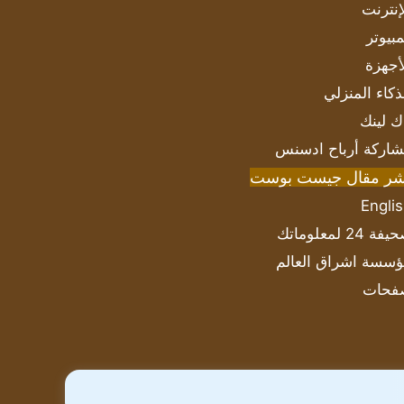
إنترنت
بيوتر
أجهزة
ذكاء المنزلي
ك لينك
اركة أرباح ادسنس
شر مقال جيست بوست
Engli
ة 24 لمعلوماتك
سسة اشراق العالم
فحات