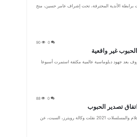
] قررت إدارة المسابقات برابطة الأندية المحترفة، تحت إشراف عامر حسين، منح
90
0
] وجاءت تصريحات لافروف بعد جهود دبلوماسية عالمية مكثفة استمرت أسبوعا
88
0
اتفاق تصدير الحبوب
من صحيفة اشراق العالم 24:[ad_1] إعلان: شاهد أجمل الأفلام والمسلسلات 2021 نقلت وكالة رويترز، السبت، عن