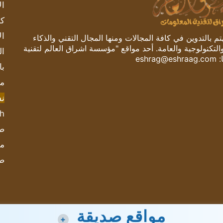
ال
كم
ال
 بالتدوين في كافة المجالات ومنها المجال التقني والذكاء
والتكنولوجية والعامة. أحد مواقع "مؤسسة اشراق العالم لتقنية
ال
:
eshrag@eshraag.com
با
مش
ن
sh
صحيف
مؤ
ص
مواقع صديقة
+