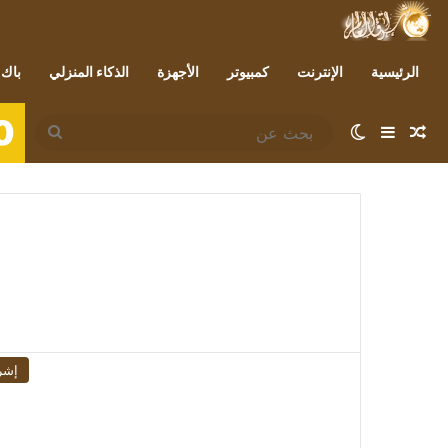
الرئيسية
الإنترنت
كمبيوتر
الأجهزة
الذكاء المنزلي
باك 
0
مقال عشوائي
إضافة عمود جانبي
الوضع المظلم
بحث
عن
إشر