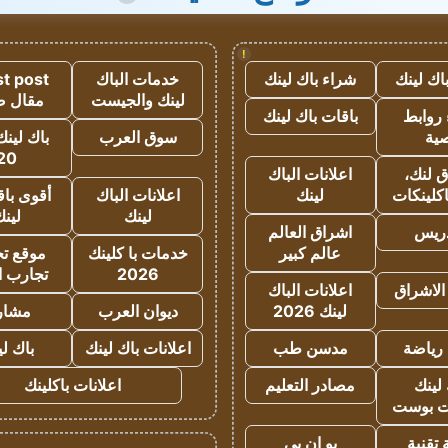
!
اك لينك
شراء باك لينك
خدمات الباك
t post
لينك والجيست
مقال 
روابط
باقات باك لينك
ية
سوق العرب
باك لينك
20
 لنك،
اعلانات الباك
كلينكات
لينك
اعلانات الباك
أقوى باق
لينك
لين
دريس
اشراق العالم
عالم كبير
خدمات با كلينك
موقع تجا
2026
تجارب ا
الاشراق
اعلانات الباك
لينك 2026
ديوان العرب
مشار
رياضة
مدسن طب
اعلانات باك لينك
باك ل
لينك
مصادر التعليم
اعلانات باكلينك
 بوست
تقنية
يو ان بي