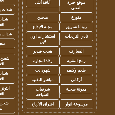
اق
موقع خبرة
أناقة أنثى
التقني
شدات بب
متورخ
مدسن
شدات
اق
روتانا تسويق
مجلة الابداع
شدات بب
نادي الترددات
استشارات اون
لاين
متجر 
المعارف
هيدب فيديو
شحن يل
رمح التقنية
رذاذ التجارة
اق
طعم وكيف
شهود نت
شدات
اق
أركاني
مباشر التقنية
ايتونز
مدونة صحبة
شرقيات
اق
السياحة
شحن 
موسوعة انوار
اشراق الأرباح
بب