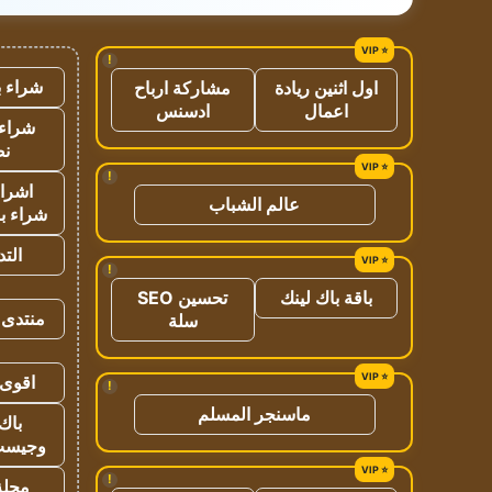
!
شراء ب
اول اثنين ريادة
مشاركة ارباح
اعمال
ادسنس
شراء 
نص
!
اشراق
عالم الشباب
شراء با
الت
!
باقة باك لينك
تحسين SEO
منتدى 
سلة
اقوى 
!
ماسنجر المسلم
باك 
وجيست
!
مجلة 