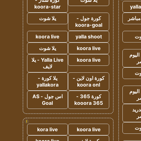
يلا شوت
كورة ستار -
koora-star
yall
مباشر
كورة جول -
يلا شوت
koora-goal
وت
yalla shoot
koora live
koora live
يلا شوت
اليوم
koora live
Yalla Live - يلا
ر
لايف
وت
كورة اون لاين -
يلا كورة -
yallakora
koora onl
اليوم
كورة 365 -
اس جول - AS
ر
Goal
kooora 365
دريد
ر
!
وت
kora live
koora live