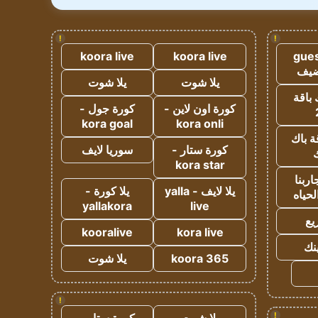
!
!
koora live
koora live
gues
ضيف
يلا شوت
يلا شوت
 باقة
كورة اون لاين -
كورة جول -
kora goal
kora onli
ة باك
كورة ستار -
سوريا لايف
ك
kora star
ربنا
يلا لايف - yalla
يلا كورة -
لحياه
yallakora
live
يع
kooralive
kora live
ينك
koora 365
يلا شوت
!
!