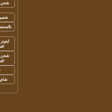
شحن يل
شعبية
بلايستي
ايتونز
اق
شحن يل
اق
ح
شاي 