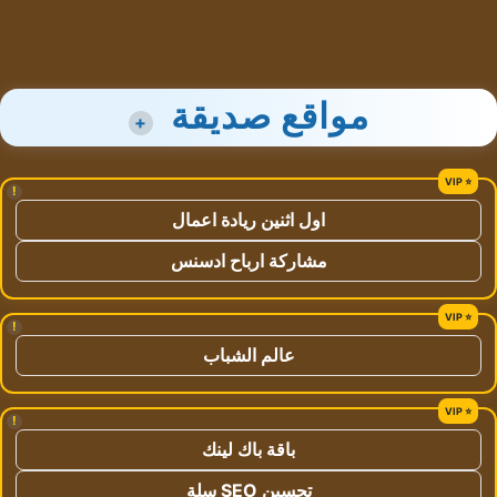
مواقع صديقة
+
!
اول اثنين ريادة اعمال
مشاركة ارباح ادسنس
!
عالم الشباب
!
باقة باك لينك
تحسين SEO سلة