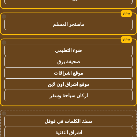
!
ماسنجر المسلم
!
ضوء التعليمي
صحيفة برق
موقع اشراقات
موقع اشراق اون لاين
اركان سياحة وسفر
!
مسك الكلمات في قوقل
اشراق التقنية