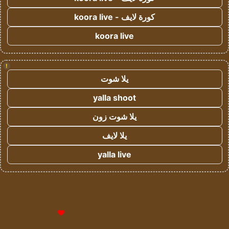
كورة لايف - koora live
koora live
!
يلا شوت
yalla shoot
يلا شوت زون
يلا لايف
yalla live
© حقوق النشر 2026، جميع الحقوق محفوظة لمؤسسة اشراق لتقنية
المعلومات- سجل تجاري رقم 1009094205 |
للإعلانات