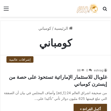
بحث عن
الق
الرئيسية
/
كومباني
كومباني
إشراقات عالمية
88
0
eshrag
غلوبال للاستثمار الإماراتية تستحوذ على حصة من
إيسترن كومباني
من صحيفة اشراق العالم 24:[ad_1] وأضاف المجلس في بيان أن الصفقة
التي تبلغ قيمتها 625 مليون دولار تأتي “تأكيدا على…
أكمل القراءة »