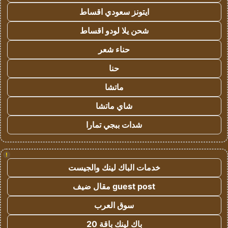
ايتونز سعودي اقساط
شحن يلا لودو اقساط
حناء شعر
حنا
ماتشا
شاي ماتشا
شدات ببجي تمارا
!
خدمات الباك لينك والجيست
guest post مقال ضيف
سوق العرب
باك لينك باقة 20