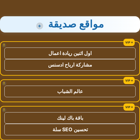
مواقع صديقة
+
!
اول اثنين ريادة اعمال
مشاركة ارباح ادسنس
!
عالم الشباب
!
باقة باك لينك
تحسين SEO سلة