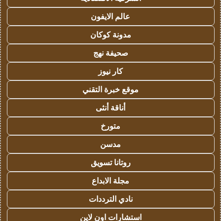
عالم الايفون
مدونة كوكان
صحيفة نهج
كار نيوز
موقع خبرة التقني
أناقة أنثى
متورخ
مدسن
روتانا تسويق
مجلة الابداع
نادي الترددات
استشارات اون لاين