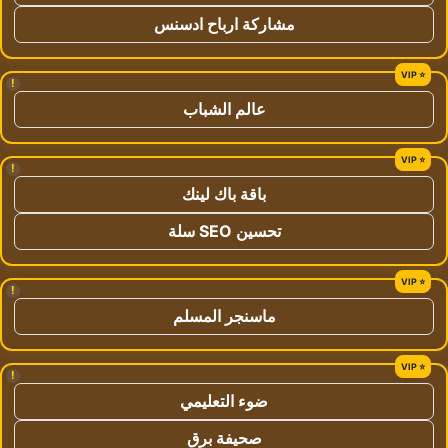
مشاركة ارباح ادسنس
!
عالم الشباب
!
باقة باك لينك
تحسين SEO سلة
!
ماسنجر المسلم
!
ضوء التعليمي
صحيفة برق