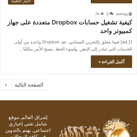
أخبار التقنية
74
0
eshrag
كيفية تشغيل حسابات Dropbox متعددة على جهاز
كمبيوتر واحد
[ad_1] فيما يتعلق بالتخزين السحابي، تعد Dropbox واحدة من أولى
الخدمات التي تتبادر إلى الذهن. ولسوء الحظ، يصبح الأمر مكلفًا…
أكمل القراءة »
الصفحة التالية
إشراق العالم..موقع
شامل تقني إخباري
اجتماعي, يهتم بالتدوين
في كافة المجالات