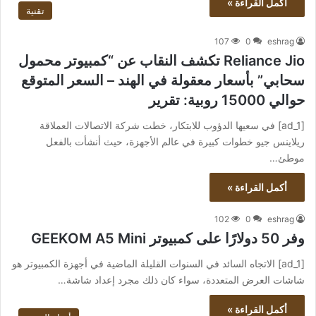
أكمل القراءة »
تقنية
107
0
eshrag
Reliance Jio تكشف النقاب عن “كمبيوتر محمول
سحابي” بأسعار معقولة في الهند – السعر المتوقع
حوالي 15000 روبية: تقرير
[ad_1] في سعيها الدؤوب للابتكار، خطت شركة الاتصالات العملاقة
ريلاينس جيو خطوات كبيرة في عالم الأجهزة، حيث أنشأت بالفعل
موطئ…
أكمل القراءة »
102
0
eshrag
وفر 50 دولارًا على كمبيوتر GEEKOM A5 Mini
[ad_1] الاتجاه السائد في السنوات القليلة الماضية في أجهزة الكمبيوتر هو
شاشات العرض المتعددة، سواء كان ذلك مجرد إعداد شاشة…
أكمل القراءة »