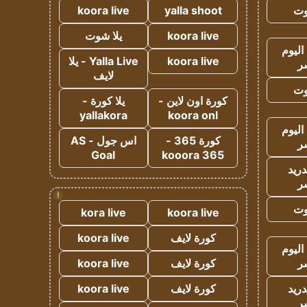
وت
yalla shoot
koora live
koora live
يلا شوت
اليوم
koora live
Yalla Live - يلا
ر
لايف
وت
كورة اون لاين -
يلا كورة -
yallakora
koora onl
اليوم
كورة 365 -
اس جول - AS
ر
Goal
kooora 365
دريد
ر
!
وت
kora live
koora live
كورة لايف
koora live
اليوم
ر
كورة لايف
koora live
دريد
كورة لايف
koora live
ر