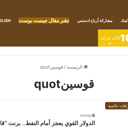
نشر مقال جيست بوست
لينك
مشاركة أرباح ادسنس
GLISH
1
الأكثر قراءة
الرئيسية
/
قوسينquot
قوسينquot
اقات عالمية
eshrag
الدولار القوي يعجز أمام النفط.. برنت "