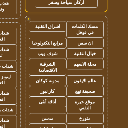
اركان سياحة وسفر
هيدب
وتر
!
مسك الكلمات
اشراق التقنية
في قوقل
شدات
اق
ان سفن
مرابع التكنولوجيا
شدات
خيال التقنية
شوف ويب
تم
مجلة الاسهم
الشرقية
شدات بب
الاقتصادية
ايتونز
عالم الايفون
مدونة كوكان
اق
صحيفة نهج
كار نيوز
شدات
اق
موقع خبرة
أناقة أنثى
التقني
شدات بب
متورخ
مدسن
شدات
اق