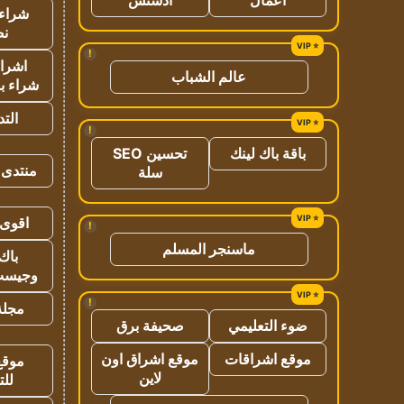
شراء 
نص
!
اشراق
عالم الشباب
شراء با
الت
!
باقة باك لينك
تحسين SEO
منتدى 
سلة
اقوى 
!
ماسنجر المسلم
باك 
وجيست
!
مجلة 
ضوء التعليمي
صحيفة برق
موقع اشراقات
موقع اشراق اون
موقع
لاين
للت