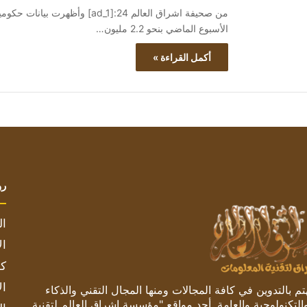
من صحيفة اشراق العالم 24:[ad_1]
الأسبوع الماضي بنحو 2.2 مليون…
أكمل القراءة »
رو
ال
ال
كم
ال
 بالتدوين في كافة المجالات ومنها المجال التقني والذكاء
والتكنولوجية والعامة. أحد مواقع "مؤسسة اشراق العالم لتقنية