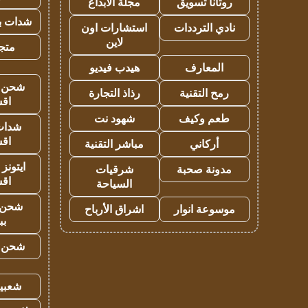
روتانا تسويق
مجلة الابداع
شدات بب
نادي الترددات
استشارات اون
لاين
متجر 
المعارف
هيدب فيديو
شحن يل
رمح التقنية
رذاذ التجارة
اق
طعم وكيف
شهود نت
شدات
اق
أركاني
مباشر التقنية
ايتونز
مدونة صحبة
شرقيات
اق
السياحة
شحن 
موسوعة انوار
اشراق الأرباح
بب
شحن يل
شعبية