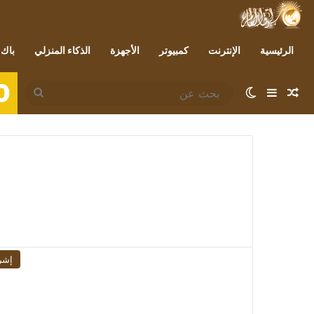
الرئيسية
الإنترنت
كمبيوتر
الأجهزة
الذكاء المنزلي
باك 
0
مقال عشوائي
إضافة عمود جانبي
الوضع المظلم
بحث
عن
إشر