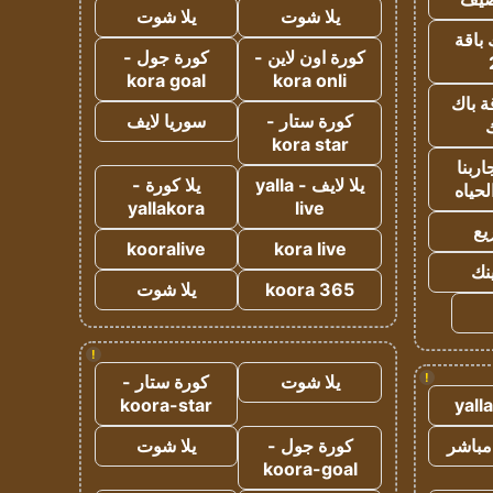
يلا شوت
يلا شوت
 باقة
كورة اون لاين -
كورة جول -
kora goal
kora onli
ة باك
كورة ستار -
سوريا لايف
ك
kora star
ربنا
يلا لايف - yalla
يلا كورة -
لحياه
yallakora
live
يع
kooralive
kora live
ينك
koora 365
يلا شوت
!
!
يلا شوت
كورة ستار -
koora-star
yall
مباشر
كورة جول -
يلا شوت
koora-goal