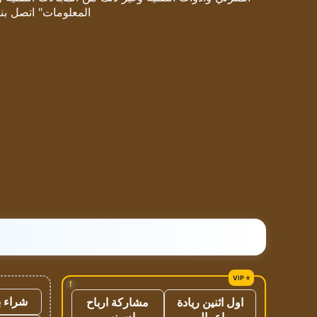
المعلومات" اتصل بنا
!
شراء ب
اول اثنين ريادة
مشاركة ارباح
اعمال
ادسنس