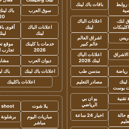
روابط
باقات باك لينك
ية
سوق العرب
باك لينك
20
 لنك،
اعلانات الباك
كلينكات
لينك
اعلانات الباك
أقوى باق
لينك
لين
دريس
اشراق العالم
عالم كبير
خدمات با كلينك
موقع تجا
2026
تجارب ا
الاشراق
اعلانات الباك
لينك 2026
ديوان العرب
مشار
رياضة
مدسن طب
اعلانات باك لينك
باك ل
لينك
مصادر التعليم
اعلانات باكلينك
 بوست
تقنية
يو ان بي
الرياضي
يلا شوت
a shoot
 حالة
اخبار 24 ساعة
مباريات اليوم
برشلونة 
عليم
مباشر