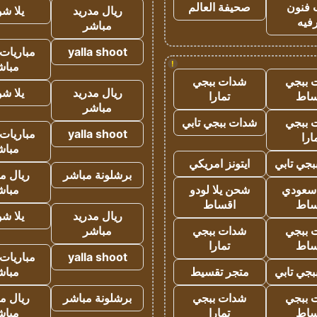
 فنون
صحيفة العالم
ريال مدريد
يلا ش
فيه
مباشر
yalla shoot
مباريات 
!
مباش
 ببجي
شدات ببجي
ريال مدريد
يلا ش
ساط
تمارا
مباشر
 ببجي
شدات ببجي تابي
yalla shoot
مباريات 
ارا
مباش
جي تابي
ايتونز امريكي
برشلونة مباشر
ريال م
 سعودي
شحن يلا لودو
مباش
ساط
اقساط
ريال مدريد
يلا ش
 ببجي
شدات ببجي
مباشر
ساط
تمارا
yalla shoot
مباريات 
جي تابي
متجر تقسيط
مباش
 ببجي
شدات ببجي
برشلونة مباشر
ريال م
ساط
تمارا
مباش