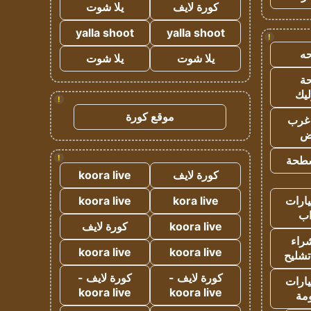
كورة لايف
يلا شوت
yalla shoot
yalla shoot
!
ه
يلا شوت
يلا شوت
ة
ليك
!
موقع كورة
غرب
اض
!
طحة
كورة لايف
koora live
ارات
kora live
koora live
ب
koora live
كورة لايف
راء
koora live
koora live
تشليح
كورة لايف -
كورة لايف -
ارات
koora live
koora live
مة