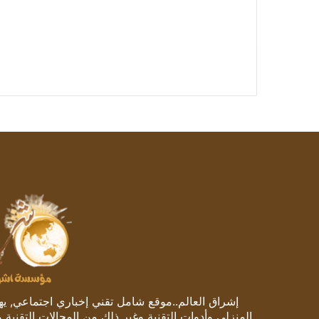
إشراق العالم..موقع شامل تقني إخباري اجتماعي, يهتم
المنزلي وأدوات التقنية وغير ذلك من المجالات التقنية 