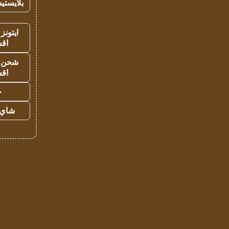
بلايستي
ايتونز
اق
شحن يل
اق
ح
شاي 