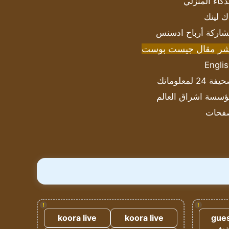
ذكاء المنزلي
ك لينك
اركة أرباح ادسنس
شر مقال جيست بوست
Engli
ة 24 لمعلوماتك
سسة اشراق العالم
فحات
!
!
koora live
koora live
gues
ضيف