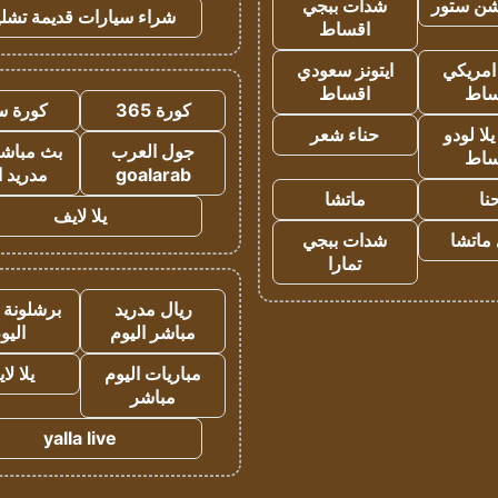
شن ستور
شدات ببجي
شراء سيارات قديمة تشلي
اقساط
 امريكي
ايتونز سعودي
ساط
اقساط
كورة 365
كورة س
ا لودو
حناء شعر
جول العرب
بث مباشر
ساط
goalarab
مدريد ا
نا
ماتشا
يلا لايف
ماتشا
شدات ببجي
تمارا
ريال مدريد
برشلونة 
مباشر اليوم
اليو
مباريات اليوم
يلا لا
مباشر
yalla live