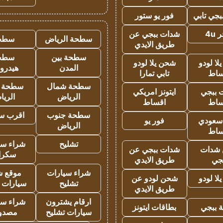
جي تابي
فور يو ستور
4u
شدات ببجي عن
سطحة الرياض
سطح
طريق الايدي
سطحة بين
سطح
ا لودو
شحن يلا لودو
المدن
هيدرو
ساط
تابي تمارا
سطحة شمال
سطحة 
 ببجي
ايتونز امريكي
الرياض
الري
ساط
اقساط
سطحة جنوب
اقرب س
 سعودي
فور يو
الرياض
ساط
تشليح
شراء سي
شدات
شدات ببجي عن
سكرا
جي
طريق الايدي
شراء سيارات
موقع ش
ا لودو
شحن لودو عن
تشليح
سيارات 
طريق الايدي
ارقام يشترون
شراء سي
 ببجي
بطاقات ايتونز
سيارات تشليح
مصدو