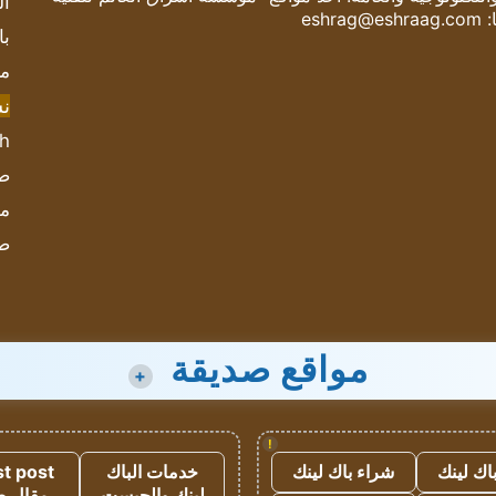
ال
:
eshrag@eshraag.com
با
مش
ن
sh
صحيف
مؤ
ص
مواقع صديقة
+
!
اك لينك
شراء باك لينك
خدمات الباك
t post
لينك والجيست
مقال 