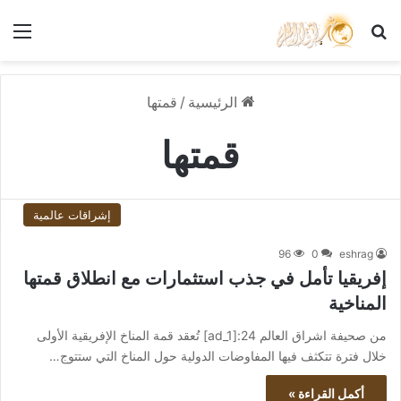
بحث عن
الق
الرئيسية
/
قمتها
قمتها
إشراقات عالمية
96
0
eshrag
إفريقيا تأمل في جذب استثمارات مع انطلاق قمتها
المناخية
من صحيفة اشراق العالم 24:[ad_1] تُعقد قمة المناخ الإفريقية الأولى
خلال فترة تتكثف فيها المفاوضات الدولية حول المناخ التي ستتوج…
أكمل القراءة »