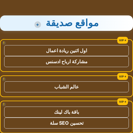
مواقع صديقة
+
!
اول اثنين ريادة اعمال
مشاركة ارباح ادسنس
!
عالم الشباب
!
باقة باك لينك
تحسين SEO سلة