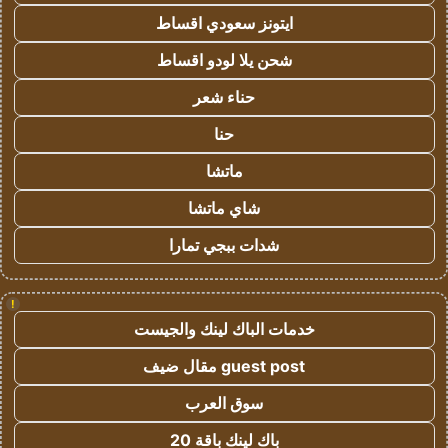
ايتونز سعودي اقساط
شحن يلا لودو اقساط
حناء شعر
حنا
ماتشا
شاي ماتشا
شدات ببجي تمارا
!
خدمات الباك لينك والجيست
guest post مقال ضيف
سوق العرب
باك لينك باقة 20