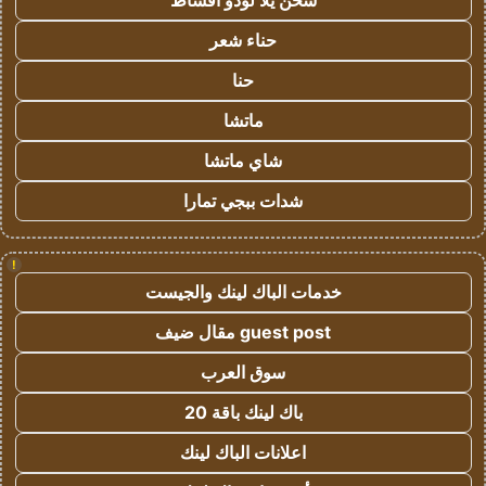
شحن يلا لودو اقساط
حناء شعر
حنا
ماتشا
شاي ماتشا
شدات ببجي تمارا
!
خدمات الباك لينك والجيست
guest post مقال ضيف
سوق العرب
باك لينك باقة 20
اعلانات الباك لينك