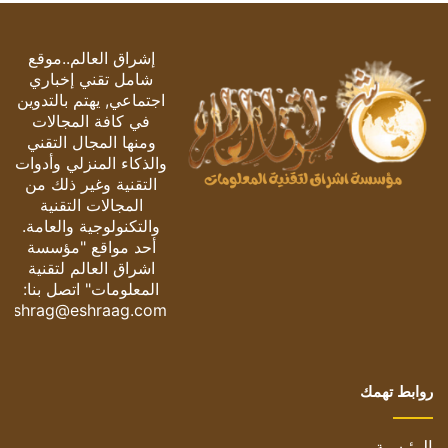
إشراق العالم..موقع
شامل تقني إخباري
اجتماعي, يهتم بالتدوين
في كافة المجالات
ومنها المجال التقني
والذكاء المنزلي وأدوات
التقنية وغير ذلك من
المجالات التقنية
والتكنولوجية والعامة.
أحد مواقع "مؤسسة
اشراق العالم لتقنية
المعلومات" اتصل بنا:
eshrag@eshraag.com
روابط تهمك
الرئيسية