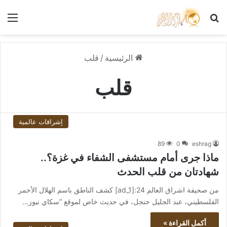
بحث عن
الق
الرئيسية
/
قلب
قلب
إشراقات عالمية
89
0
eshrag
ماذا جرى أمام مستشفى الشفاء في غزة؟..
شهادتان من قلب الحدث
من صحيفة اشراق العالم 24:[ad_1] كشف الناطق باسم الهلال الأحمر
الفلسطيني، عبد الجليل حنجل، في حديث خاص لموقع “سكاي نيوز…
أكمل القراءة »