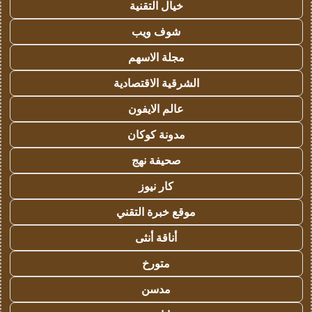
خيال التقنية
شوف ويب
مجلة الاسهم
الشرقية الاقتصادية
عالم الايفون
مدونة كوكان
صحيفة نهج
كار نيوز
موقع خبرة التقني
أناقة أنثى
متورخ
مدسن