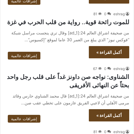
إشراقات عالمية
81
0
eshrag
للموت رائحة قوية.. رواية من قلب الحرب في غزة
من صحيفة اشراق العالم 24:[ad_1] وقال تري ينجست مراسل شبكة
“فوكس نيوز” الذي يبلغ من العمر 30 عاما لموقع “إكسيوس”…
أكمل القراءة »
إشراقات عالمية
67
0
eshrag
الشناوى: نواجه صن داونز غداً على قلب رجل واحد
بحثاً عن النهائى الأفريقى
من صحيفة اشراق العالم 24:[ad_1] قال محمد الشناوي حارس وقائد
مرمى الأهلي أن لاعبي الفريق عازمون على تخطي عقب صن…
أكمل القراءة »
إشراقات عالمية
81
0
eshrag