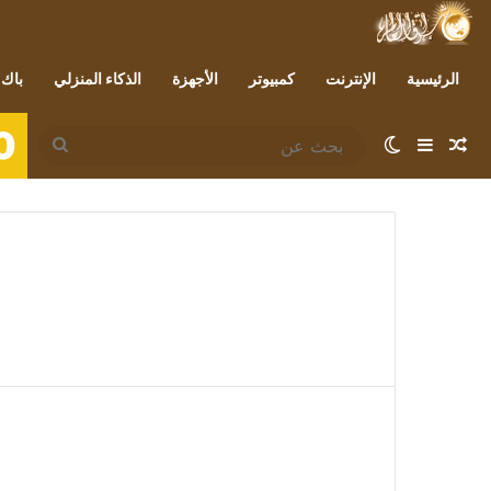
الرئيسية
الإنترنت
كمبيوتر
الأجهزة
الذكاء المنزلي
باك 
0
مقال عشوائي
إضافة عمود جانبي
الوضع المظلم
بحث
عن