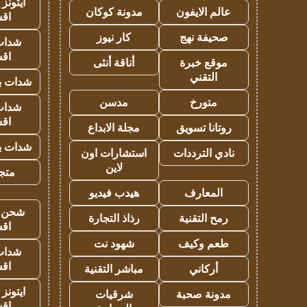
ايتونز
عالم الايفون
مدونة كوكان
اق
صحيفة نهج
كار نيوز
شدات
اق
موقع خبرة
أناقة أنثى
التقني
شدات بب
متورخ
مدسن
شدات
اق
روتانا تسويق
مجلة الابداع
شدات بب
نادي الترددات
استشارات اون
لاين
متجر 
المعارف
هيدب فيديو
شحن يل
رمح التقنية
رذاذ التجارة
اق
طعم وكيف
شهود نت
شدات
اق
أركاني
مباشر التقنية
ايتونز
مدونة صحبة
شرقيات
اق