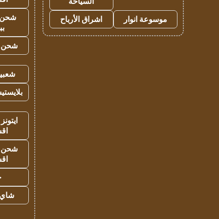
السياحة
شحن 
موسوعة انوار
اشراق الأرباح
بب
شحن يل
شعبية
بلايستي
ايتونز
اق
شحن يل
اق
ح
شاي 