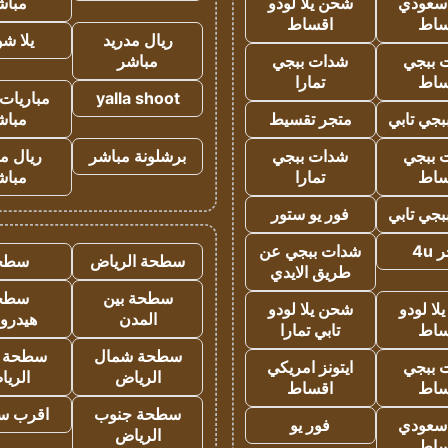
 سعودي
شحن يلا لودو
مباش
ساط
اقساط
ريال مدريد
يلا ش
 ببجي
شدات ببجي
مباشر
ساط
تمارا
yalla shoot
مباريات 
جي تابي
متجر تقسيط
مباش
 ببجي
شدات ببجي
برشلونة مباشر
ريال م
ساط
تمارا
مباش
جي تابي
فور يو ستور
4u
شدات ببجي عن
سطحة الرياض
سطح
طريق الايدي
سطحة بين
سطح
ا لودو
شحن يلا لودو
المدن
هيدرو
ساط
تابي تمارا
سطحة شمال
سطحة 
 ببجي
ايتونز امريكي
الرياض
الري
ساط
اقساط
سطحة جنوب
اقرب س
 سعودي
فور يو
الرياض
ساط