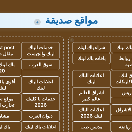
مواقع صديقة
+
!
اك لينك
شراء باك لينك
خدمات الباك
t post
لينك والجيست
مقال 
روابط
باقات باك لينك
ية
سوق العرب
باك لينك
20
 لنك،
اعلانات الباك
كلينكات
لينك
اعلانات الباك
أقوى باق
لينك
لين
دريس
اشراق العالم
عالم كبير
خدمات با كلينك
موقع تجا
2026
تجارب ا
الاشراق
اعلانات الباك
لينك 2026
ديوان العرب
مشار
رياضة
مدسن طب
اعلانات باك لينك
باك ل