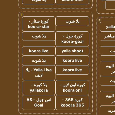
!
!
يلا شوت
كورة ستار -
koora-star
yall
مباشر
كورة جول -
يلا شوت
koora-goal
وت
yalla shoot
koora live
koora live
يلا شوت
اليوم
koora live
Yalla Live - يلا
ر
لايف
وت
كورة اون لاين -
يلا كورة -
yallakora
koora onl
اليوم
كورة 365 -
اس جول - AS
ر
Goal
kooora 365
دريد