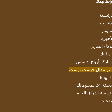
ابط تهمك
رئيسية
إنترنت
بيوتر
أجهزة
ذكاء المنزلي
ك لينك
اركة أرباح ادسنس
شر مقال جيست بوست
Engli
ة 24 لمعلوماتك
سسة اشراق العالم
فحات