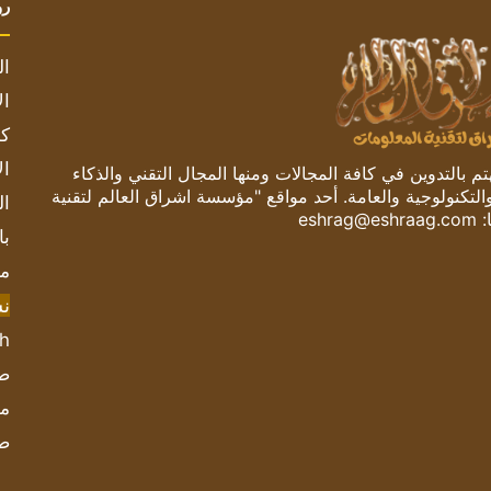
رو
ال
ال
كم
ال
 بالتدوين في كافة المجالات ومنها المجال التقني والذكاء
والتكنولوجية والعامة. أحد مواقع "مؤسسة اشراق العالم لتقنية
ال
:
eshrag@eshraag.com
با
مش
ن
sh
صحيف
مؤ
ص