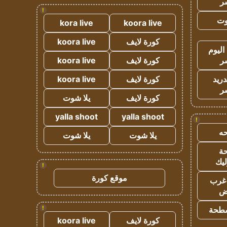
ر
!
وت
kora live
koora live
كورة لايف
koora live
اليوم
ر
كورة لايف
koora live
دريد
كورة لايف
koora live
ر
كورة لايف
يلا شوت
yalla shoot
yalla shoot
!
ه
يلا شوت
يلا شوت
ة
ليك
!
موقع كورة
غرب
اض
!
طحة
كورة لايف
koora live