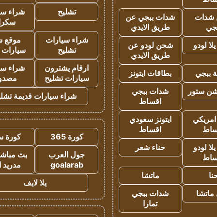
تشليح
شراء سي
شدات
شدات ببجي عن
سكرا
جي
طريق الايدي
شراء سيارات
موقع ش
ا لودو
شحن لودو عن
تشليح
سيارات 
طريق الايدي
ارقام يشترون
شراء سي
 ببجي
بطاقات ايتونز
سيارات تشليح
مصدو
شن ستور
شدات ببجي
شراء سيارات قديمة تشلي
اقساط
 امريكي
ايتونز سعودي
ساط
اقساط
كورة 365
كورة س
ا لودو
حناء شعر
جول العرب
بث مباشر
ساط
goalarab
مدريد ا
نا
ماتشا
يلا لايف
ماتشا
شدات ببجي
تمارا