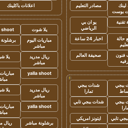
لينك
مصادر التعليم
اعلانات باكلينك
 بوست
تقنية
يو ان بي
الرياضي
يلا شوت
a shoot
 حالة
اخبار 24 ساعة
مباريات اليوم
برشلونة 
عليم
مباشر
 فنون
صحيفة العالم
ريال مدريد
يلا ش
فيه
مباشر
yalla shoot
مباريات 
!
مباش
 ببجي
شدات ببجي
ريال مدريد
يلا ش
ساط
تمارا
مباشر
 ببجي
شدات ببجي تابي
yalla shoot
مباريات 
ارا
مباش
جي تابي
ايتونز امريكي
برشلونة مباشر
ريال م