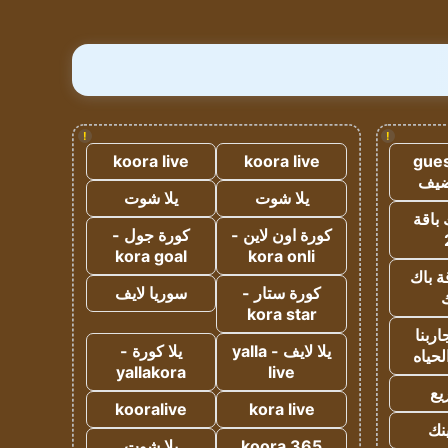
!
!
koora live
koora live
gues
ضيف
يلا شوت
يلا شوت
 باقة
كورة اون لاين -
كورة جول -
kora goal
kora onli
ة باك
كورة ستار -
سوريا لايف
ك
kora star
ربنا
يلا لايف - yalla
يلا كورة -
لحياه
yallakora
live
يع
kooralive
kora live
ينك
koora 365
يلا شوت