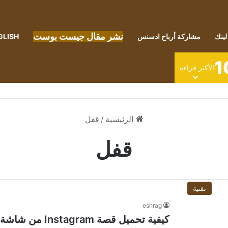
نشر مقال جيست بوست
لينك
مشاركة أرباح ادسنس
GLISH
1
الأكثر قراءة
الرئيسية
/
قفل
قفل
تقنية
eshrag
كيفية تحميل قصة Instagram من شاشة قفل جهاز iPhone الخاص بك؟