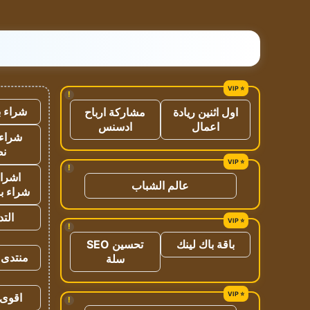
!
شراء ب
اول اثنين ريادة
مشاركة ارباح
اعمال
ادسنس
شراء 
نص
!
اشراق
عالم الشباب
شراء با
الت
!
باقة باك لينك
تحسين SEO
منتدى 
سلة
اقوى 
!