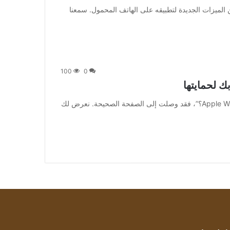
ة، يعمل Instagram على العديد من الميزات الجديدة لتطبيقه على الهاتف المحمول. سمعنا
100
0
[ad_1] إذا كنت تتساءل “ماذا يفعل Water Lock على Apple Watch؟”، فقد وصلت إلى الصفحة الصحيحة. نعرض لك