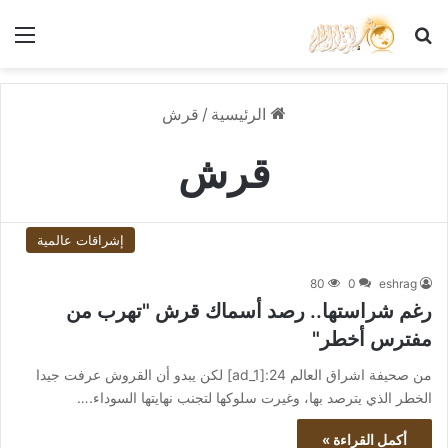
بحث عن
الق
الرئيسية
/
قرش
قرش
إشراقات عالمية
80
0
eshrag
رغم شراستها.. رصد أسماك قرش "تهرب من
مفترس أخطر"
من صحيفة اشراق العالم 24:[ad_1] لكن يبدو أن القروش عرفت جيدا
الخطر الذي يترصد بها، وغيرت سلوكها لتجنب نهايتها السوداء.…
أكمل القراءة »