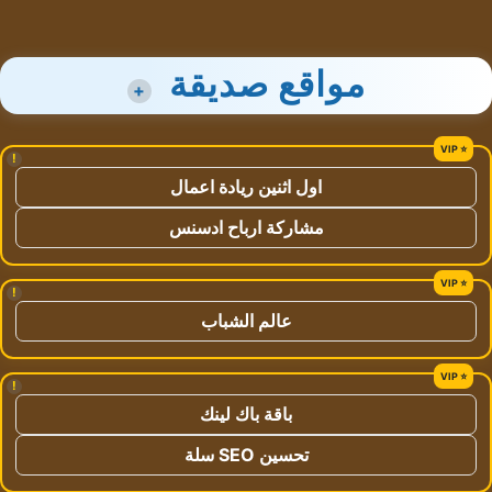
مواقع صديقة
+
!
اول اثنين ريادة اعمال
مشاركة ارباح ادسنس
!
عالم الشباب
!
باقة باك لينك
تحسين SEO سلة