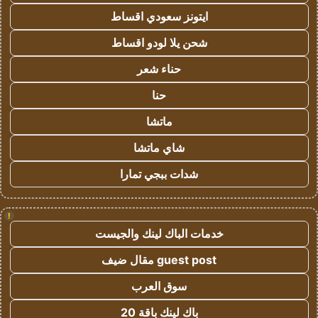
ايتونز سعودي اقساط
شحن يلا لودو اقساط
حناء شعر
حنا
ماتشا
شاي ماتشا
شدات ببجي تمارا
!
خدمات الباك لينك والجيست
guest post مقال ضيف
سوق العرب
باك لينك باقة 20