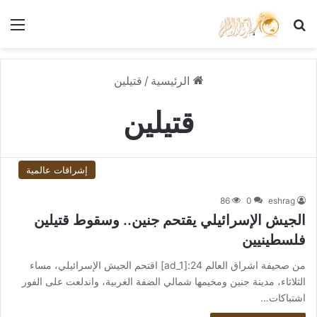
بحث عن
الق
الرئيسية
/
قتيلين
قتيلين
إشراقات عالمية
86
0
eshrag
الجيش الإسرائيلي يقتحم جنين.. وسقوط قتيلين
فلسطينيين
من صحيفة اشراق العالم 24:[ad_1] اقتحم الجيش الإسرائيلي، مساء
الثلاثاء، مدينة جنين ومخيمها شمالي الضفة الغربية، واندلعت على الفور
اشتباكات…