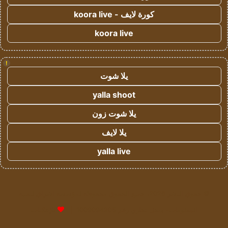
كورة لايف - koora live
koora live
!
يلا شوت
yalla shoot
يلا شوت زون
يلا لايف
yalla live
© حقوق النشر 2026، جميع الحقوق محفوظة لمؤسسة اشراق لتقنية
المعلومات- سجل تجاري رقم 1009094205 |
للإعلانات