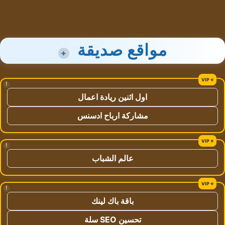
مواقع صديقة
+
!
اول اثنين ريادة اعمال
مشاركة ارباح ادسنس
!
عالم الشباب
!
باقة باك لينك
تحسين SEO سلة