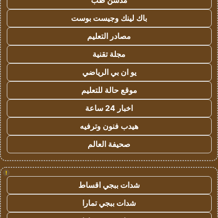
مدسن طب
باك لينك وجيست بوست
مصادر التعليم
مجلة تقنية
يو ان بي الرياضي
موقع حالة للتعليم
اخبار 24 ساعة
هيدب فنون وترفيه
صحيفة العالم
!
شدات ببجي اقساط
شدات ببجي تمارا