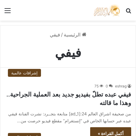
بحث عن
الق
الرئيسية
/
فيفي
فيفي
إشراقات عالمية
75
0
eshrag
فيفي عبده تطلّ بفيديو جديد بعد العملية الجراحية..
وهذا ما قالته
من صحيفة اشراق العالم 24:[ad_1] متابعة بتجــرد: نشرت الفنانة فيفي
عبده عبر حسابها الخاص في “إنستغرام” مقطع فيديو حرصت من…
أكمل القراءة »