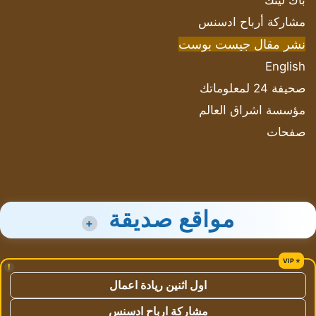
باك لينك
مشاركة أرباح ادسنس
نشر مقال جيست بوست
English
صحيفة 24 لمعلوماتك
مؤسسة اشراق العالم
صفحات
مواقع صديقة
+
!
اول اثنين ريادة اعمال
مشاركة ارباح ادسنس