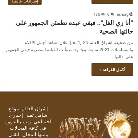
إشراقات عالمية
135
0
eshrag
“أنا زي الفل”.. فيفي عبده تطمئن الجمهور على
حالتها الصحية
من صحيفة اشراق العالم 24:[ad_1] إعلان: شاهد أجمل الأفلام
والمسلسلات 2021 متابعة بتجــرد: طمأنت الفنانة المصرية فيفي الجمهور
على حالتها…
أكمل القراءة »
إشراق العالم..موقع
شامل تقني إخباري
اجتماعي, يهتم بالتدوين
في كافة المجالات
ومنها المجال التقني