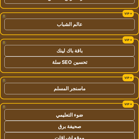
!
عالم الشباب
!
باقة باك لينك
تحسين SEO سلة
!
ماسنجر المسلم
!
ضوء التعليمي
صحيفة برق
موقع اشراقات