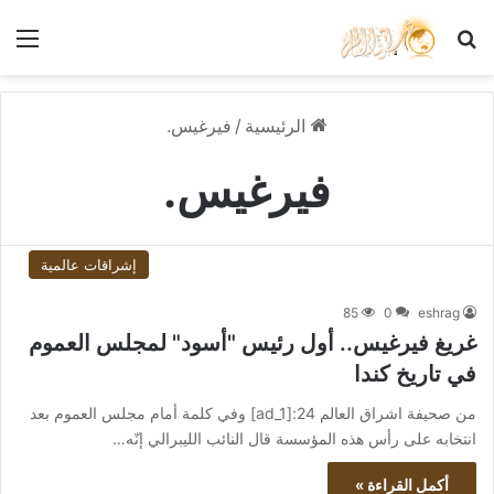
بحث عن
الق
الرئيسية
/
فيرغيس.
فيرغيس.
إشراقات عالمية
85
0
eshrag
غريغ فيرغيس.. أول رئيس "أسود" لمجلس العموم
في تاريخ كندا
من صحيفة اشراق العالم 24:[ad_1] وفي كلمة أمام مجلس العموم بعد
انتخابه على رأس هذه المؤسسة قال النائب الليبرالي إنّه…
أكمل القراءة »