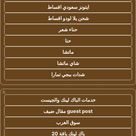
ايتونز سعودي اقساط
شحن يلا لودو اقساط
حناء شعر
حنا
ماتشا
شاي ماتشا
شدات ببجي تمارا
!
خدمات الباك لينك والجيست
guest post مقال ضيف
سوق العرب
باك لينك باقة 20