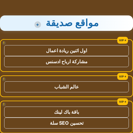
مواقع صديقة
+
!
اول اثنين ريادة اعمال
مشاركة ارباح ادسنس
!
عالم الشباب
!
باقة باك لينك
تحسين SEO سلة