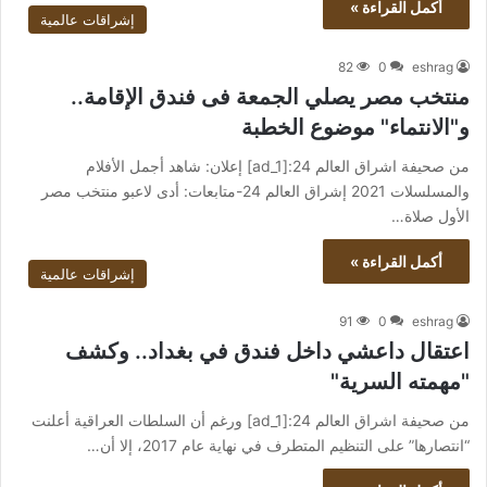
أكمل القراءة »
إشراقات عالمية
82
0
eshrag
منتخب مصر يصلي الجمعة فى فندق الإقامة..
و"الانتماء" موضوع الخطبة
من صحيفة اشراق العالم 24:[ad_1] إعلان: شاهد أجمل الأفلام
والمسلسلات 2021 إشراق العالم 24-متابعات: أدى لاعبو منتخب مصر
الأول صلاة…
أكمل القراءة »
إشراقات عالمية
91
0
eshrag
اعتقال داعشي داخل فندق في بغداد.. وكشف
"مهمته السرية"
من صحيفة اشراق العالم 24:[ad_1] ورغم أن السلطات العراقية أعلنت
“انتصارها” على التنظيم المتطرف في نهاية عام 2017، إلا أن…