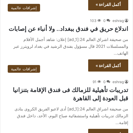
أكمل القراءة »
إشراقات عالمية
103
0
eshrag
اندلاع حريق في فندق ببغداد.. ولا أنباء عن إصابات
من صحيفة اشراق العالم 24:[ad_1] إعلان: شاهد أجمل الأفلام
والمسلسلات 2021 قال مسؤول بفندق الرشيد في بغداد لرويترز عبر
الهاتف…
أكمل القراءة »
إشراقات عالمية
91
0
eshrag
تدريبات تأهيلية للزمالك فى فندق الإقامة بتنزانيا
قبل العودة إلى القاهرة
من صحيفة اشراق العالم 24:[ad_1] أدى لاعبو الفريق الكروى بنادى
الزمالك تدريبات تأهيلية واستشفائية صباح اليوم، الأحد، داخل فندق
إقامة…