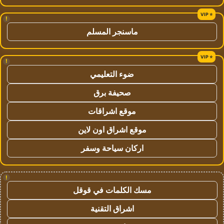
!
ماسنجر المسلم
!
ضوء التعليمي
صحيفة برق
موقع اشراقات
موقع اشراق اون لاين
اركان سياحة وسفر
!
مسك الكلمات في قوقل
اشراق التقنية