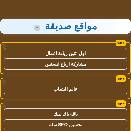
مواقع صديقة
+
!
اول اثنين ريادة اعمال
مشاركة ارباح ادسنس
!
عالم الشباب
!
باقة باك لينك
تحسين SEO سلة