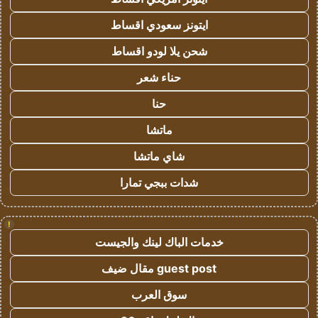
ايتونز سعودي اقساط
شحن يلا لودو اقساط
حناء شعر
حنا
ماتشا
شاي ماتشا
شدات ببجي تمارا
!
خدمات الباك لينك والجيست
guest post مقال ضيف
سوق العرب