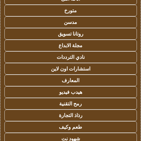
متورخ
مدسن
روتانا تسويق
مجلة الابداع
نادي الترددات
استشارات اون لاين
المعارف
هيدب فيديو
رمح التقنية
رذاذ التجارة
طعم وكيف
شهود نت