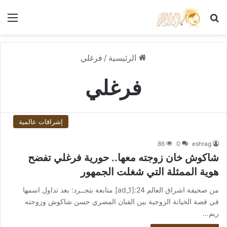
بحث عن
الق
الرئيسية
/
فرغلي
فرغلي
إشراقات عالمية
86
0
eshrag
شاكوش خان زوجته معها.. حورية فرغلي تفضح
هوية الممثلة التي شغلت الجمهور
من صحيفة اشراق العالم 24:[ad_1] متابعة بتجــرد: بعد تداول اسمها
في قصة الخيانة الزوجية بين الفنان المصري حسن شاكوش وزوجته
ريم…