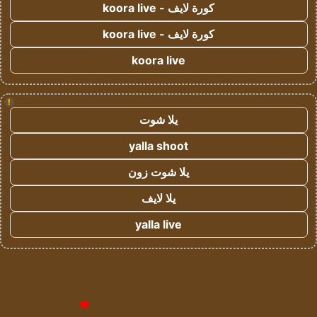
كورة لايف - koora live
كورة لايف - koora live
koora live
!
يلا شوت
yalla shoot
يلا شوت زون
يلا لايف
yalla live
© حقوق النشر 2026، جميع الحقوق محفوظة لمؤسسة اشراق لتقنية
المعلومات- سجل تجاري رقم 1009094205 |
للإعلانات