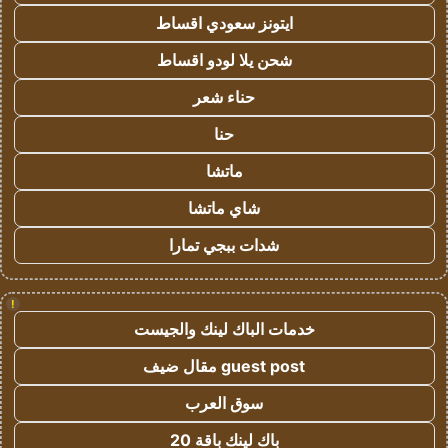
ايتونز سعودي اقساط
شحن يلا لودو اقساط
حناء شعر
حنا
ماتشا
شاي ماتشا
شدات ببجي تمارا
!
خدمات الباك لينك والجيست
guest post مقال ضيف
سوق العرب
باك لينك باقة 20