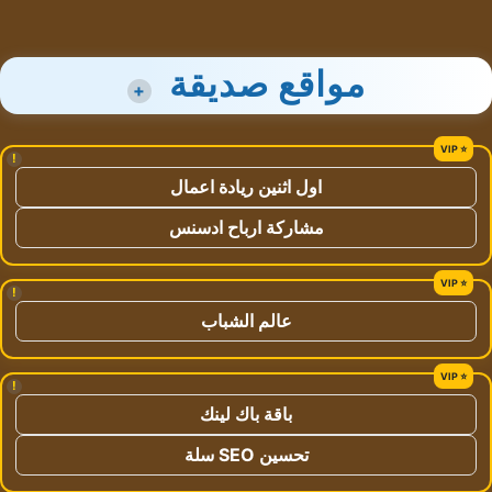
مواقع صديقة
+
!
اول اثنين ريادة اعمال
مشاركة ارباح ادسنس
!
عالم الشباب
!
باقة باك لينك
تحسين SEO سلة