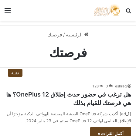
بحث عن
الق
الرئيسية
/
فرصتك
فرصتك
تقنية
128
0
eshrag
هل ترغب في حضور حدث إطلاق OnePlus 12؟ ها
هي فرصتك للقيام بذلك
[ad_1] أكدت شركة OnePlus الصينية المصنعة للهواتف الذكية مؤخرًا أن
الإطلاق العالمي لهاتف OnePlus 12 سيتم في 23 يناير 2024.…
أكمل القراءة »