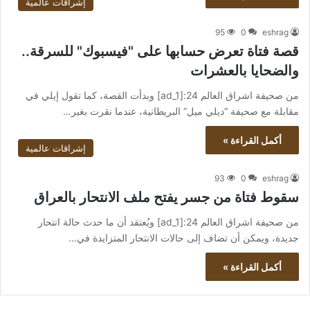
إشراقات عالمية
95
0
eshrag
قصة فتاة تعرض حسابها على "فيسبوك" للسرقة..
والضحايا بالعشرات
من صحيفة اشراق العالم 24:[ad_1] وبدأت القصة، كما تقول إيلي في
مقابلة مع صحيفة “ديلي ميل” البريطانية، عندما نقرت بغير…
أكمل القراءة »
إشراقات عالمية
93
0
eshrag
سقوط فتاة من جسر يفتح ملف الانتحار بالعراق
من صحيفة اشراق العالم 24:[ad_1] ويُعتقد أن ما حدث حالة انتحار
جديدة، ويمكن أن تضاف إلى حالات الانتحار المتزايدة في…
أكمل القراءة »