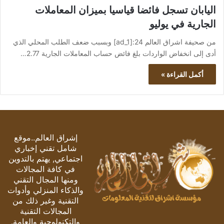
اليابان تسجل فائضا قياسيا بميزان المعاملات
الجارية في يوليو
من صحيفة اشراق العالم 24:[ad_1] وبسبب ضعف الطلب المحلي الذي
أدى إلى انخفاض الواردات بلغ فائض حساب المعاملات الجارية 2.77…
أكمل القراءة »
إشراق العالم..موقع
شامل تقني إخباري
اجتماعي, يهتم بالتدوين
في كافة المجالات
ومنها المجال التقني
والذكاء المنزلي وأدوات
التقنية وغير ذلك من
المجالات التقنية
والتكنولوجية والعامة.