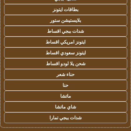
بطاقات ايتونز
بلايستيشن ستور
شدات ببجي اقساط
ايتونز امريكي اقساط
ايتونز سعودي اقساط
شحن يلا لودو اقساط
حناء شعر
حنا
ماتشا
شاي ماتشا
شدات ببجي تمارا