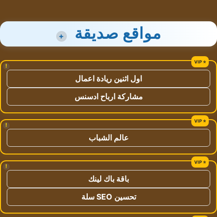
مواقع صديقة
+
!
اول اثنين ريادة اعمال
مشاركة ارباح ادسنس
!
عالم الشباب
!
باقة باك لينك
تحسين SEO سلة